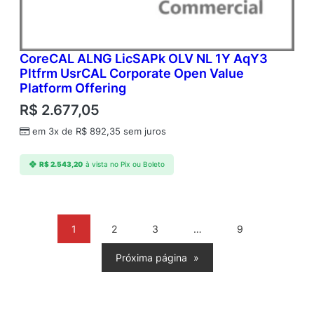
CoreCAL ALNG LicSAPk OLV NL 1Y AqY3
Pltfrm UsrCAL Corporate Open Value
Platform Offering
R$
2.677,05
em 3x de
R$
892,35
sem juros
R$
2.543,20
à vista no Pix ou Boleto
1
2
3
…
9
Próxima página
»