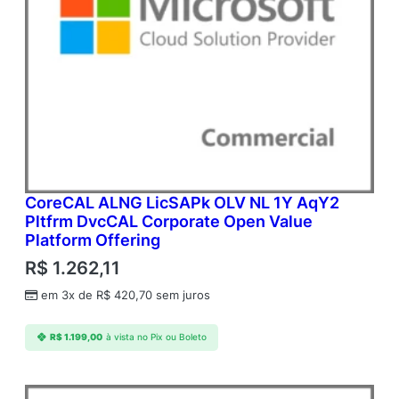
CoreCAL ALNG LicSAPk OLV NL 1Y AqY2
Pltfrm DvcCAL Corporate Open Value
Platform Offering
R$
1.262,11
em 3x de
R$
420,70
sem juros
R$
1.199,00
à vista no Pix ou Boleto