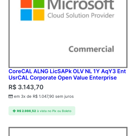
CoreCAL ALNG LicSAPk OLV NL 1Y AqY3 Ent
UsrCAL Corporate Open Value Enterprise
R$
3.143,70
em 3x de
R$
1.047,90
sem juros
R$
2.986,52
à vista no Pix ou Boleto