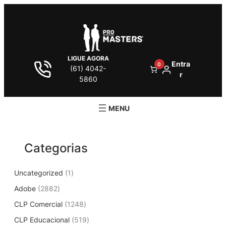
Pular
para
o
conteúdo
LIGUE AGORA
Entra
0
(61) 4042-
r
5860
Categorias
1
Uncategorized
1
p
2
Adobe
2882
r
8
1
CLP Comercial
1248
o
8
2
d
5
CLP Educacional
2
519
4
u