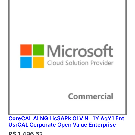
CoreCAL ALNG LicSAPk OLV NL 1Y AqY1 Ent
UsrCAL Corporate Open Value Enterprise
R$
1.496,62