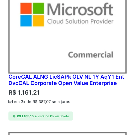
CoreCAL ALNG LicSAPk OLV NL 1Y AqY1 Ent
DvcCAL Corporate Open Value Enterprise
R$
1.161,21
em 3x de
R$
387,07
sem juros
R$
1.103,15
à vista no Pix ou Boleto