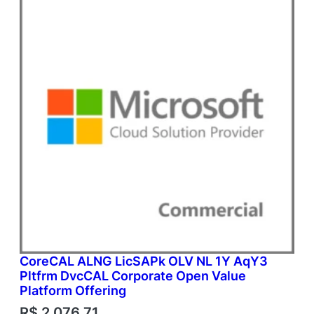
CoreCAL ALNG LicSAPk OLV NL 1Y AqY3
Pltfrm DvcCAL Corporate Open Value
Platform Offering
R$
2.076,71