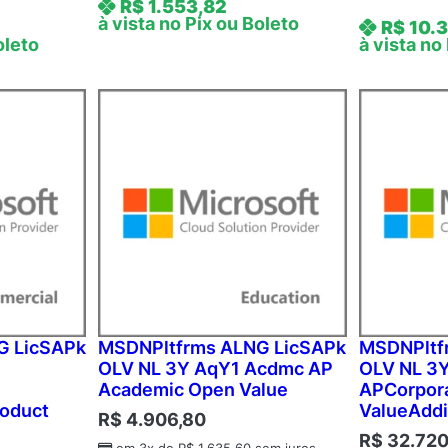
R$
1.553,82
à vista no Pix ou Boleto
R$
10.3
oleto
à vista no
G LicSAPk
MSDNPltfrms ALNG LicSAPk
MSDNPltf
OLV NL 3Y AqY1 Acdmc AP
OLV NL 3
Academic Open Value
APCorpor
roduct
ValueAddi
R$
4.906,80
R$
32.720