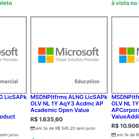
oleto
à vista no
G LicSAPk
MSDNPltfrms ALNG LicSAPk
MSDNPltf
OLV NL 1Y AqY3 Acdmc AP
OLV NL 1
Academic Open Value
APCorpor
roduct
ValueAddi
R$
1.635,60
R$
10.906
em 3x de
R$
545,20
sem juros
sem juros
em 3x de
R