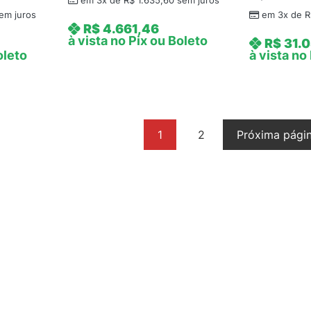
em 3x de
R$
1.635,60
sem juros
em juros
em 3x de
R
R$
4.661,46
à vista no Pix ou Boleto
R$
31.0
oleto
à vista no
1
2
Próxima pági