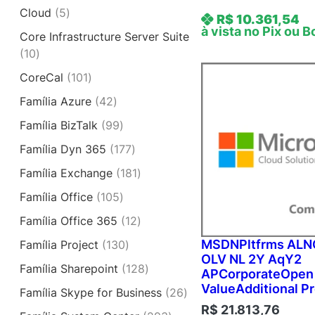
u
s
9
p
o
5
Cloud
5
r
t
R$
10.361,54
7
r
s
p
à vista no Pix ou B
o
o
Core Infrastructure Server Suite
p
o
r
d
s
1
10
r
d
o
u
0
o
u
1
CoreCal
101
d
t
p
d
t
0
u
o
4
Família Azure
42
r
u
o
1
t
s
2
o
t
9
Família BizTalk
99
s
p
o
p
d
o
9
r
s
1
Família Dyn 365
177
r
u
s
p
o
7
o
t
1
Família Exchange
181
r
d
7
d
o
8
o
u
1
Família Office
105
p
u
s
1
d
t
0
r
t
1
Família Office 365
12
p
u
o
5
o
o
2
r
t
1
MSDNPltfrms ALN
Família Project
130
s
p
d
s
p
o
OLV NL 2Y AqY2
o
3
r
u
1
Família Sharepoint
128
r
d
APCorporateOpen
s
0
o
t
2
o
ValueAdditional P
u
2
Família Skype for Business
26
p
d
o
8
d
t
6
R$
21.813,76
r
u