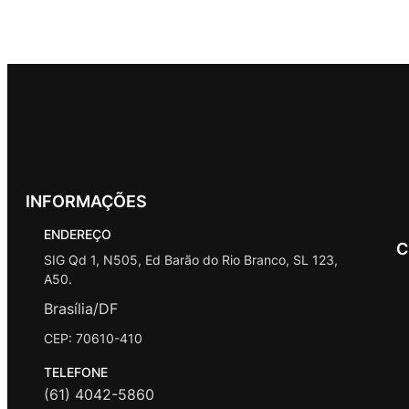
u
s
r
u
o
r
t
o
t
s
o
o
d
o
d
s
u
s
u
t
t
o
o
s
INFORMAÇÕES
ENDEREÇO
C
SIG Qd 1, N505, Ed Barão do Rio Branco, SL 123,
A50.
Brasília/DF
CEP: 70610-410
TELEFONE
(61) 4042-5860