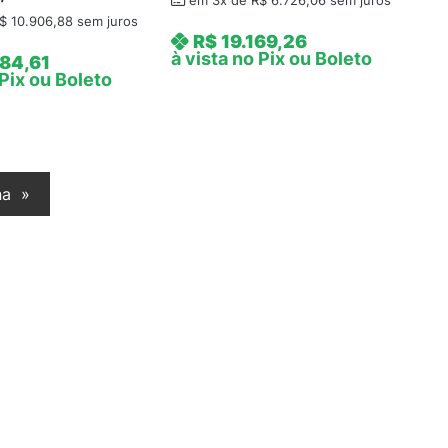
em 3x de
R$
6.726,06
sem juros
$
10.906,88
sem juros
R$
19.169,26
à vista no Pix ou Boleto
84,61
 Pix ou Boleto
na
»