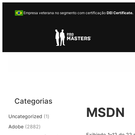
Pular
para
Empresa veterana no segmento com certificação
DEI Certificate.
o
conteúdo
Categorias
MSDN
1
Uncategorized
1
p
2
Adobe
2882
r
8
Exibindo 1–12 de 22 