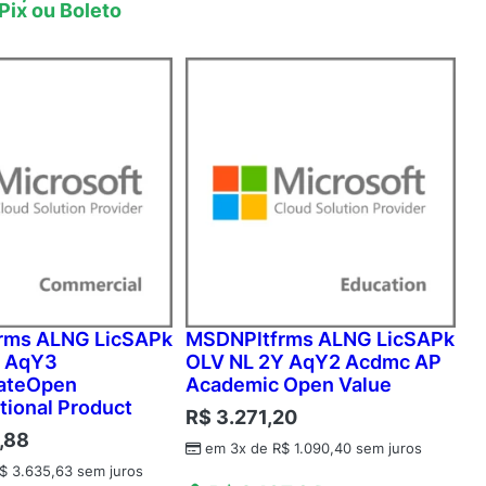
 Pix ou Boleto
rms ALNG LicSAPk
MSDNPltfrms ALNG LicSAPk
Y AqY3
OLV NL 2Y AqY2 Acdmc AP
ateOpen
Academic Open Value
tional Product
R$
3.271,20
,88
em 3x de
R$
1.090,40
sem juros
$
3.635,63
sem juros