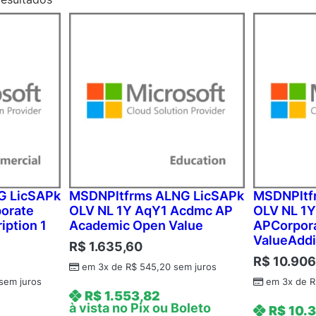
G LicSAPk
MSDNPltfrms ALNG LicSAPk
MSDNPltf
orate
OLV NL 1Y AqY1 Acdmc AP
OLV NL 1
iption 1
Academic Open Value
APCorpor
ValueAddi
R$
1.635,60
R$
10.906
em 3x de
R$
545,20
sem juros
sem juros
em 3x de
R
R$
1.553,82
à vista no Pix ou Boleto
R$
10.3