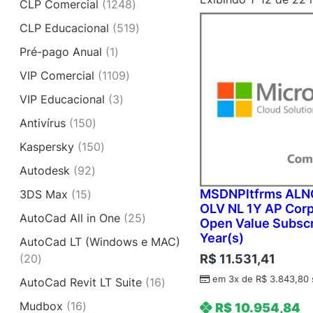
1
CLP Comercial
1248
o
8
2
d
5
CLP Educacional
519
2
4
u
1
p
1
Pré-pago Anual
1
8
t
9
r
p
p
o
1
VIP Comercial
1109
p
o
r
r
1
r
d
3
VIP Educacional
3
o
o
0
o
u
p
d
d
1
Antivírus
150
9
d
t
r
u
u
5
p
u
1
Kaspersky
150
o
o
t
t
0
r
t
5
s
d
o
9
Autodesk
92
o
p
o
o
0
u
2
s
r
d
MSDNPltfrms ALN
1
3DS Max
15
s
p
t
p
o
OLV NL 1Y AP Corp
u
5
r
o
2
AutoCad All in One
25
r
Open Value Subscr
d
t
p
o
s
5
o
Year(s)
u
AutoCad LT (Windows e MAC)
o
r
d
p
d
t
2
R$
11.531,41
20
s
o
u
r
u
o
0
d
t
em 3x de
R$
3.843,80
1
AutoCad Revit LT Suite
16
o
t
s
p
u
o
6
d
o
1
Mudbox
16
R$
10.954,84
r
t