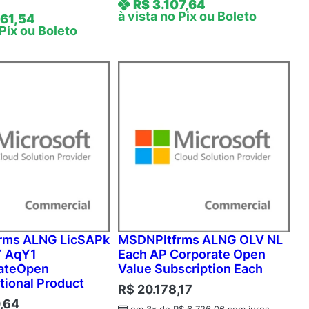
R$
3.107,64
à vista no Pix ou Boleto
61,54
 Pix ou Boleto
rms ALNG LicSAPk
MSDNPltfrms ALNG OLV NL
Y AqY1
Each AP Corporate Open
ateOpen
Value Subscription Each
tional Product
R$
20.178,17
,64