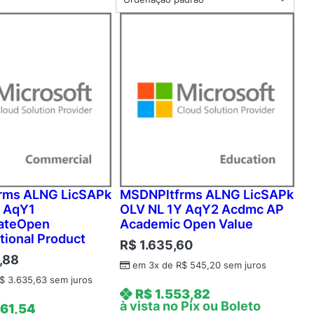
rms ALNG LicSAPk
MSDNPltfrms ALNG LicSAPk
Y AqY1
OLV NL 1Y AqY2 Acdmc AP
ateOpen
Academic Open Value
tional Product
R$
1.635,60
,88
em 3x de
R$
545,20
sem juros
$
3.635,63
sem juros
R$
1.553,82
à vista no Pix ou Boleto
61,54