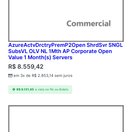
AzureActvDrctryPremP2Open ShrdSvr SNGL
SubsVL OLV NL 1Mth AP Corporate Open
Value 1 Month(s) Servers
R$
8.559,42
em 3x de
R$
2.853,14
sem juros
R$
8.131,45
à vista no Pix ou Boleto