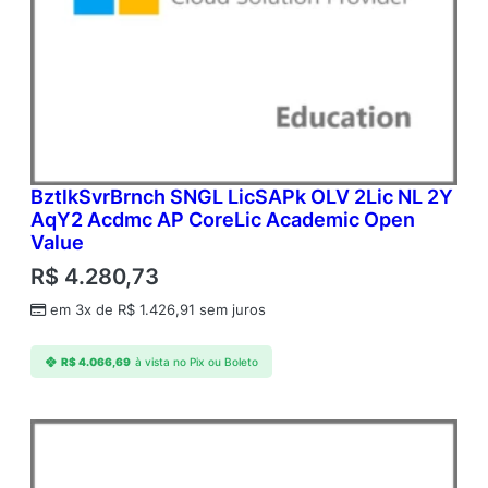
BztlkSvrBrnch SNGL LicSAPk OLV 2Lic NL 2Y
AqY2 Acdmc AP CoreLic Academic Open
Value
R$
4.280,73
em 3x de
R$
1.426,91
sem juros
R$
4.066,69
à vista no Pix ou Boleto