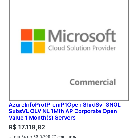
AzureInfoProtPremP1Open ShrdSvr SNGL
SubsVL OLV NL 1Mth AP Corporate Open
Value 1 Month(s) Servers
R$
17.118,82
em 3x de
R$
5.706,27
sem juros