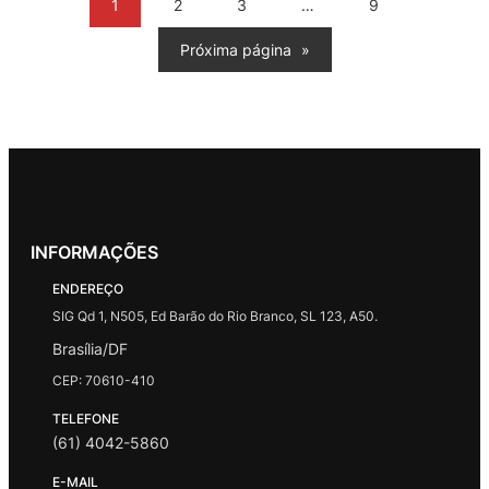
1
2
3
…
9
Próxima página
»
INFORMAÇÕES
ENDEREÇO
SIG Qd 1, N505, Ed Barão do Rio Branco, SL 123, A50.
Brasília/DF
CEP: 70610-410
TELEFONE
(61) 4042-5860
E-MAIL