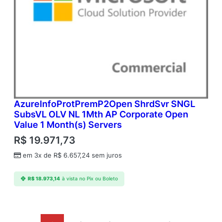
AzureInfoProtPremP2Open ShrdSvr SNGL
SubsVL OLV NL 1Mth AP Corporate Open
Value 1 Month(s) Servers
R$
19.971,73
em 3x de
R$
6.657,24
sem juros
R$
18.973,14
à vista no Pix ou Boleto