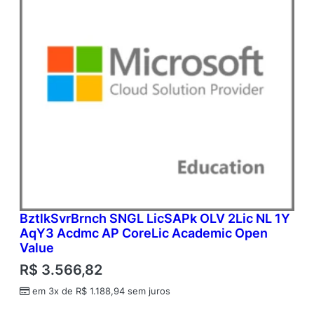
BztlkSvrBrnch SNGL LicSAPk OLV 2Lic NL 1Y
AqY3 Acdmc AP CoreLic Academic Open
Value
R$
3.566,82
em 3x de
R$
1.188,94
sem juros