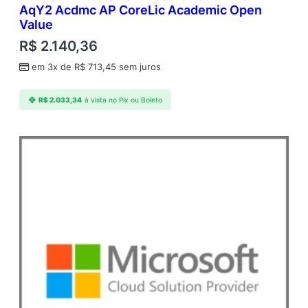
AqY2 Acdmc AP CoreLic Academic Open
Value
R$
2.140,36
em 3x de
R$
713,45
sem juros
R$
2.033,34
à vista no Pix ou Boleto