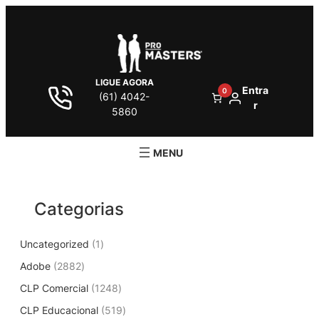
Pular
para
o
conteúdo
LIGUE AGORA
Entra
0
(61) 4042-
r
5860
Categorias
1
Uncategorized
1
p
2
Adobe
2882
r
8
1
CLP Comercial
1248
o
8
2
d
5
CLP Educacional
2
519
4
u