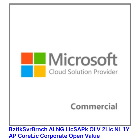
BztlkSvrBrnch ALNG LicSAPk OLV 2Lic NL 1Y
AP CoreLic Corporate Open Value