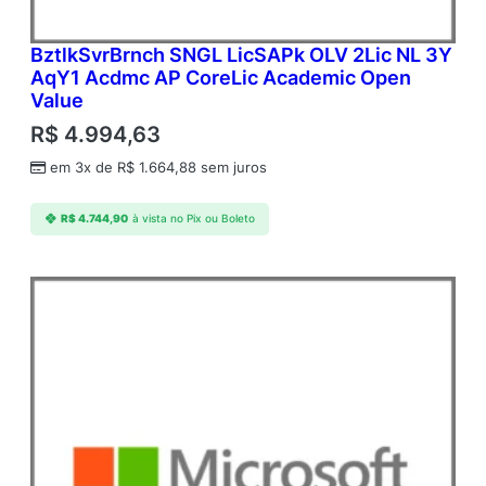
BztlkSvrBrnch SNGL LicSAPk OLV 2Lic NL 3Y
AqY1 Acdmc AP CoreLic Academic Open
Value
R$
4.994,63
em 3x de
R$
1.664,88
sem juros
R$
4.744,90
à vista no Pix ou Boleto