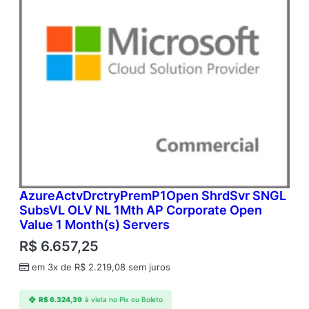
AzureActvDrctryPremP1Open ShrdSvr SNGL
SubsVL OLV NL 1Mth AP Corporate Open
Value 1 Month(s) Servers
R$
6.657,25
em 3x de
R$
2.219,08
sem juros
R$
6.324,39
à vista no Pix ou Boleto