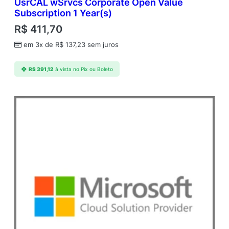
UsrCAL wSrvcs Corporate Open Value
Subscription 1 Year(s)
R$
411,70
em 3x de
R$
137,23
sem juros
R$
391,12
à vista no Pix ou Boleto