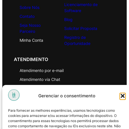
Licenciamento de
Sobre Nós
Software
Contato
Blog
Seja Nosso
Solicitar Proposta
Parceiro
Registro de
Minha Conta
Oportunidade
ATENDIMENTO
Atendimento por e-mail
Atendimento via Chat
WhatsApp
Gerenciar o consentimento
INSTITUCIONAL
Para fornecer as melhores experiências, usamos tecnologias como
Política de Privacidade
cookies para armazenar e/ou acessar informações do dispositivo. O
consentimento para essas tecnologias nos permitirá processar dados
Política de Troca e Devoluções
como comportamento de navegação ou IDs exclusivos neste site. Não