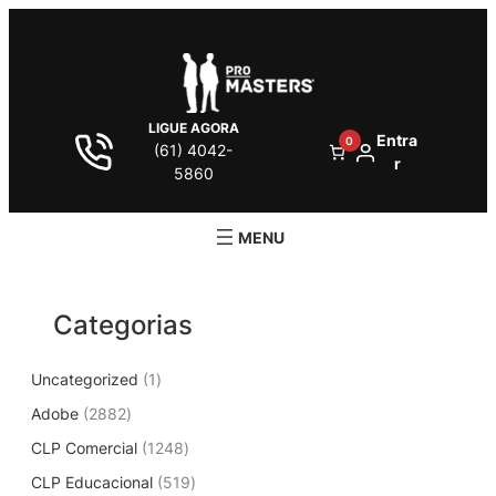
Pular
para
o
conteúdo
LIGUE AGORA
Entra
0
(61) 4042-
r
5860
Categorias
1
Uncategorized
1
p
2
Adobe
2882
r
8
1
CLP Comercial
1248
o
8
2
d
5
CLP Educacional
2
519
4
u