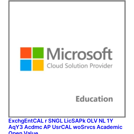
ExchgEntCAL r SNGL LicSAPk OLV NL 1Y
AqY3 Acdmc AP UsrCAL woSrvcs Academic
Open Value