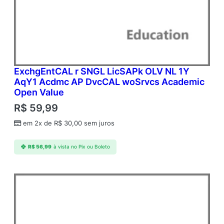
ExchgEntCAL r SNGL LicSAPk OLV NL 1Y
AqY1 Acdmc AP DvcCAL woSrvcs Academic
Open Value
R$
59,99
em 2x de
R$
30,00
sem juros
R$
56,99
à vista no Pix ou Boleto