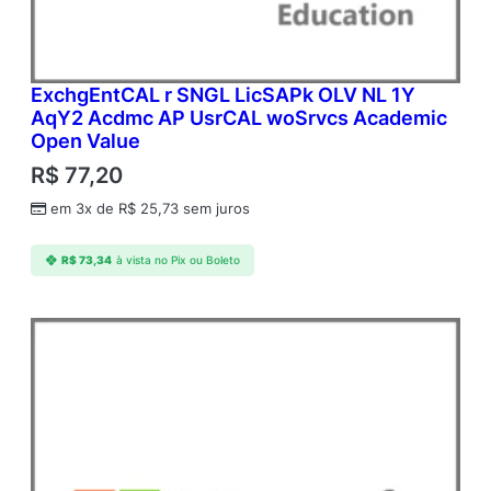
ExchgEntCAL r SNGL LicSAPk OLV NL 1Y
AqY2 Acdmc AP UsrCAL woSrvcs Academic
Open Value
R$
77,20
em 3x de
R$
25,73
sem juros
R$
73,34
à vista no Pix ou Boleto