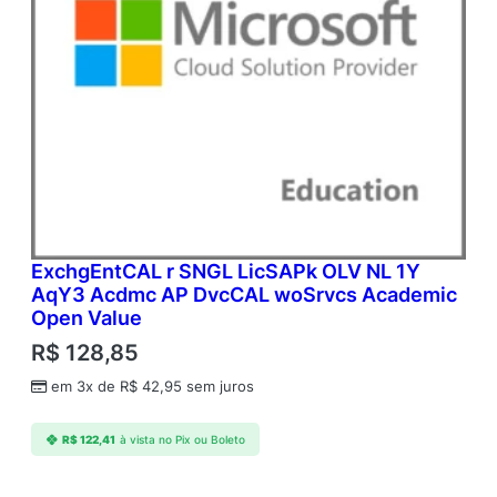
ExchgEntCAL r SNGL LicSAPk OLV NL 1Y
AqY3 Acdmc AP DvcCAL woSrvcs Academic
Open Value
R$
128,85
em 3x de
R$
42,95
sem juros
R$
122,41
à vista no Pix ou Boleto