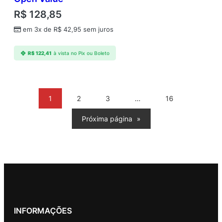
R$
128,85
em 3x de
R$
42,95
sem juros
R$
122,41
à vista no Pix ou Boleto
1
2
3
…
16
Próxima página
»
INFORMAÇÕES