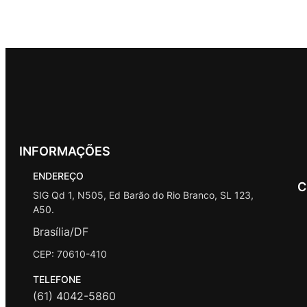
u
s
r
u
o
r
t
o
t
s
o
o
d
o
d
s
u
s
u
t
t
o
o
s
INFORMAÇÕES
ENDEREÇO
C
SIG Qd 1, N505, Ed Barão do Rio Branco, SL 123,
A50.
Brasília/DF
CEP: 70610-410
TELEFONE
(61) 4042-5860