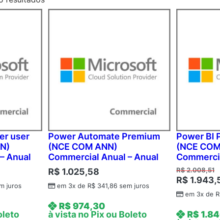
er user
Power Automate Premium
Power BI 
N)
(NCE COM ANN)
(NCE COM
– Anual
Commercial Anual – Anual
Commercia
R$
1.025,58
R$
2.008,51
R$
1.943,
m juros
em 3x de
R$
341,86
sem juros
em 3x de
R
R$
974,30
oleto
à vista no Pix ou Boleto
R$
1.84