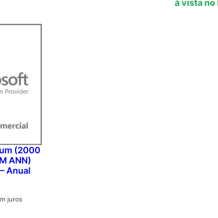
à vista no
ium (2000
OM ANN)
– Anual
m juros