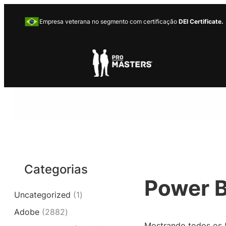
Pular
para
Empresa veterana no segmento com certificação
DEI Certificate.
o
conteúdo
Categorias
Power B
1
Uncategorized
1
p
2
Adobe
2882
r
8
Mostrando todos os 