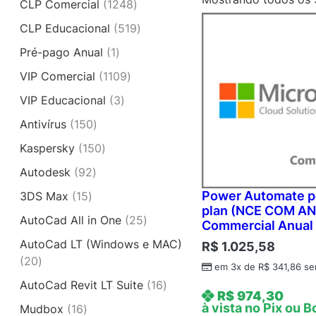
1
CLP Comercial
1248
o
8
2
d
5
CLP Educacional
519
2
4
u
1
p
1
Pré-pago Anual
1
8
t
9
r
p
p
o
1
VIP Comercial
1109
p
o
r
r
1
r
d
3
VIP Educacional
3
o
o
0
o
u
p
d
d
1
Antivírus
150
9
d
t
r
u
u
5
p
u
1
Kaspersky
150
o
o
t
t
0
r
t
5
s
d
o
9
Autodesk
92
o
p
o
o
0
u
2
s
r
d
Power Automate p
1
3DS Max
15
s
p
t
p
o
plan (NCE COM AN
u
5
r
o
2
AutoCad All in One
25
r
Commercial Anual 
d
t
p
o
s
5
o
u
AutoCad LT (Windows e MAC)
o
R$
1.025,58
r
d
p
d
t
2
20
s
o
u
em 3x de
R$
341,86
se
r
u
o
0
d
t
1
AutoCad Revit LT Suite
16
o
t
s
p
R$
974,30
u
o
6
d
o
à vista no Pix ou B
1
Mudbox
16
r
t