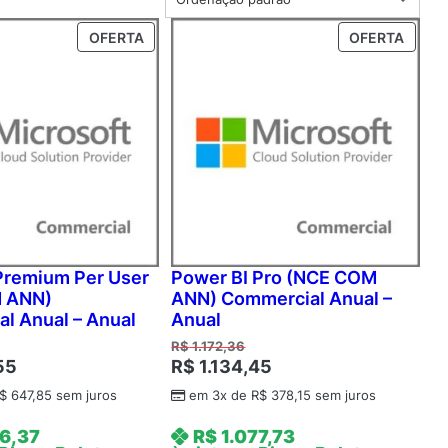
P
P
OFERTA
OFERTA
R
R
O
O
D
D
U
U
T
T
O
O
E
E
M
M
P
P
R
R
O
O
Premium Per User
Power BI Pro (NCE COM
M
M
 ANN)
ANN) Commercial Anual –
O
O
l Anual – Anual
Anual
Ç
Ç
R$
1.172,36
Ã
Ã
55
R$
1.134,45
O
O
$
647,85
sem juros
em 3x de
R$
378,15
sem juros
6,37
R$
1.077,73