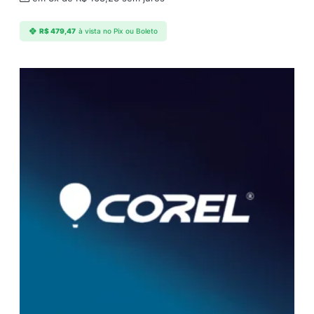
R$
479,47
à vista no Pix ou Boleto