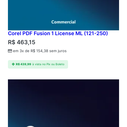
Corel PDF Fusion 1 License ML (121-250)
R$
463,15
em 3x de
R$
154,38
sem juros
R$
439,99
à vista no Pix ou Boleto