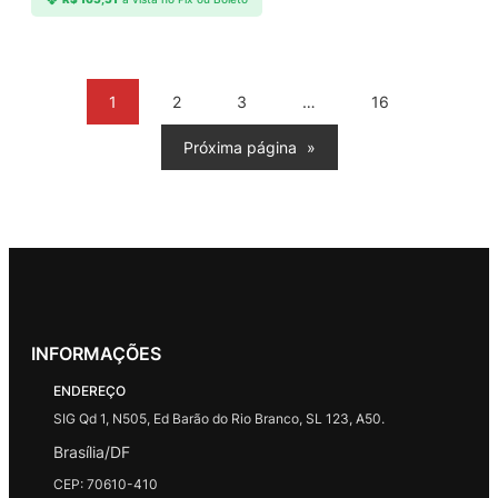
1
2
3
…
16
Próxima página
»
INFORMAÇÕES
ENDEREÇO
SIG Qd 1, N505, Ed Barão do Rio Branco, SL 123, A50.
Brasília/DF
CEP: 70610-410