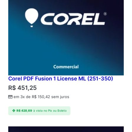
Corel PDF Fusion 1 License ML (251-350)
R$
451,25
em 3x de
R$
150,42
sem juros
R$
428,69
à vista no Pix ou Boleto