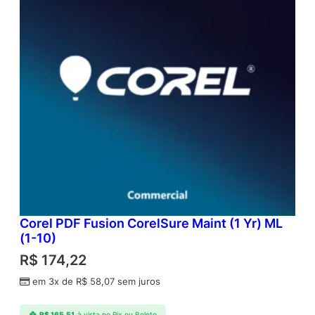
Corel PDF Fusion CorelSure Maint (1 Yr) ML
(1-10)
R$
174,22
em 3x de
R$
58,07
sem juros
R$
165,51
à vista no Pix ou Boleto