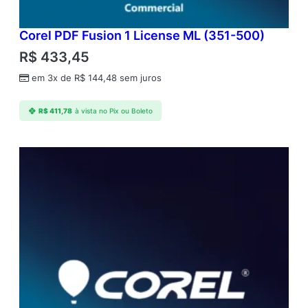
Corel PDF Fusion 1 License ML (351-500)
R$
433,45
em 3x de
R$
144,48
sem juros
R$
411,78
à vista no Pix ou Boleto