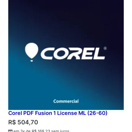
Corel PDF Fusion 1 License ML (26-60)
R$
504,70
em 3x de
R$
168,23
sem juros