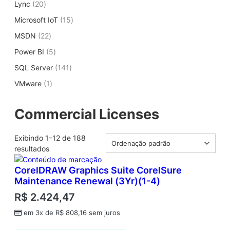
2
Lync
20
r
d
s
r
o
t
0
o
u
1
Microsoft IoT
o
15
d
o
p
d
t
5
d
u
s
2
MSDN
22
r
u
o
p
u
t
2
o
t
s
5
Power BI
5
r
t
o
p
d
o
p
o
o
s
1
SQL Server
r
141
u
s
r
d
s
4
o
t
1
VMware
1
o
u
1
d
o
p
d
t
p
u
s
r
u
o
r
Commercial Licenses
t
o
t
s
o
o
d
o
d
s
u
s
Exibindo 1–12 de 188
u
t
resultados
t
o
o
CorelDRAW Graphics Suite CorelSure
s
Maintenance Renewal (3Yr)(1-4)
R$
2.424,47
em 3x de
R$
808,16
sem juros