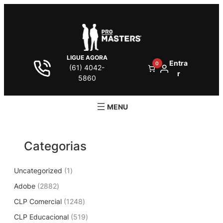
Pular
para
o
conteúdo
LIGUE AGORA
Entra
0
(61) 4042-
r
5860
Categorias
1
Uncategorized
1
p
2
Adobe
2882
r
8
1
CLP Comercial
1248
o
8
2
d
5
CLP Educacional
2
519
4
u