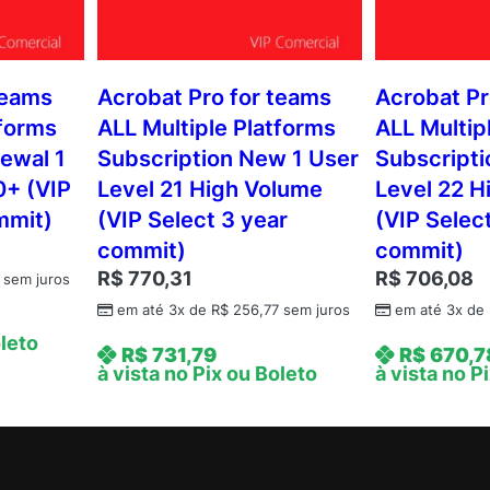
teams
Acrobat Pro for teams
Acrobat Pr
tforms
ALL Multiple Platforms
ALL Multip
ewal 1
Subscription New 1 User
Subscripti
0+ (VIP
Level 21 High Volume
Level 22 H
mmit)
(VIP Select 3 year
(VIP Selec
commit)
commit)
R$
770,31
R$
706,08
sem juros
em até 3x de
R$
256,77
sem juros
em até 3x de
oleto
R$
731,79
R$
670,7
à vista no Pix ou Boleto
à vista no P