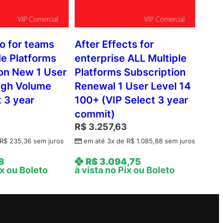
o for teams
After Effects for
le Platforms
enterprise ALL Multiple
on New 1 User
Platforms Subscription
igh Volume
Renewal 1 User Level 14
t 3 year
100+ (VIP Select 3 year
commit)
R$
3.257,63
R$
235,36
sem juros
em até 3x de
R$
1.085,88
sem juros
8
R$
3.094,75
ix ou Boleto
à vista no Pix ou Boleto