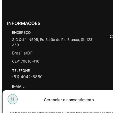
INFORMAÇÕES
ENDEREÇO
C
SIG Qd 1, N505, Ed Barão do Rio Branco, SL 123,
A50.
Brasília/DF
CEP: 70610-410
TELEFONE
(61) 4042-5860
E-MAIL
contato@promasters.net.br
Gerenciar o consentimento
HORÁRIO DE ATENDIMENTO
segunda a sexta das 9hrs às 18hrs exceto feriados.
Para fornecer as melhores experiências, usamos tecnologias como cookies