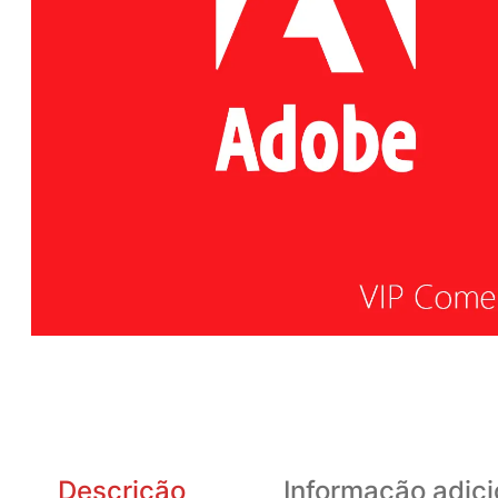
Descrição
Informação adici