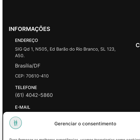
INFORMAÇÕES
ENDEREÇO
C
SIG Qd 1, N505, Ed Barão do Rio Branco, SL 123,
A50.
Brasília/DF
CEP: 70610-410
TELEFONE
(61) 4042-5860
E-MAIL
contato@promasters.net.br
Gerenciar o consentimento
HORÁRIO DE ATENDIMENTO
segunda a sexta das 9hrs às 18hrs exceto feriados.
Para fornecer as melhores experiências, usamos tecnologias como cookies