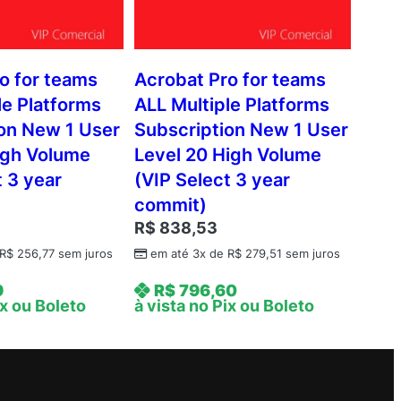
o for teams
Acrobat Pro for teams
le Platforms
ALL Multiple Platforms
on New 1 User
Subscription New 1 User
igh Volume
Level 20 High Volume
t 3 year
(VIP Select 3 year
commit)
R$
838,53
R$
256,77
sem juros
em até 3x de
R$
279,51
sem juros
9
R$
796,60
ix ou Boleto
à vista no Pix ou Boleto