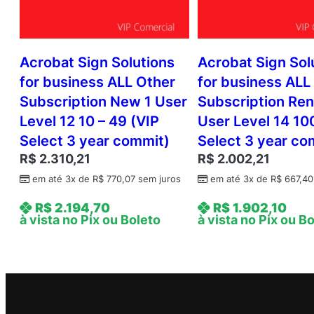
Acrobat Sign Solutions
Acrobat Sign Sol
for business ALL Other
for business ALL
Subscription New 1 User
Subscription Ren
Level 12 10 – 49 (VIP
User Level 14 10
Select 3 year commit)
Select 3 year co
R$
2.310,21
R$
2.002,21
em até 3x de
R$
770,07
sem juros
em até 3x de
R$
667,40
R$
2.194,70
R$
1.902,10
à vista no Pix ou Boleto
à vista no Pix ou B