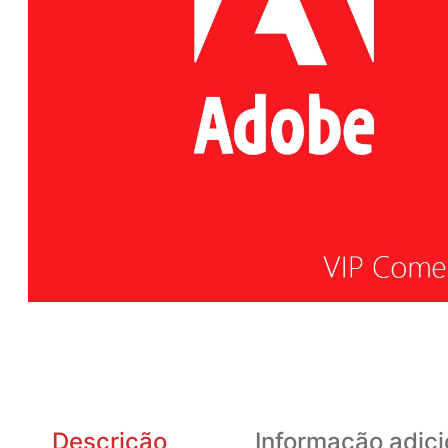
Descrição
Informação adici