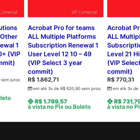
utions
Acrobat Pro for teams
Acrobat Pr
 Other
ALL Multiple Platforms
ALL Multip
ewal 1
Subscription Renewal 1
Subscripti
0+ (VIP
User Level 12 10 – 49
Level 21 H
mmit)
(VIP Select 3 year
(VIP Selec
commit)
commit)
R$
1.862,71
R$
770,31
sem juros
em até 3x de
R$
620,90
sem juros
em até 3x de
oleto
R$
1.769,57
R$
731,7
à vista no Pix ou Boleto
à vista no P