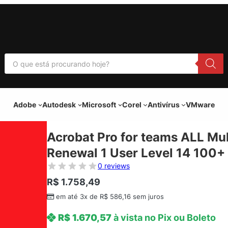
P
e
s
q
u
i
Adobe
Autodesk
Microsoft
Corel
Antivírus
VMware
s
a
r
p
Acrobat Pro for teams ALL Mul
r
o
Renewal 1 User Level 14 100+ 
d
u
0 reviews
t
o
R$
1.758,49
s
em até 3x de
R$
586,16
sem juros
R$
1.670,57
à vista no Pix ou Boleto