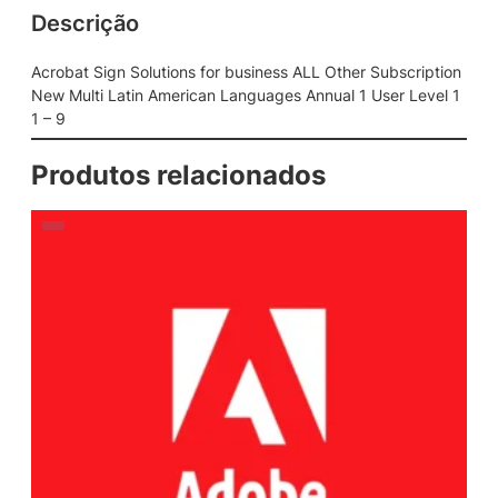
Descrição
u
t
i
Acrobat Sign Solutions for business ALL Other Subscription
o
New Multi Latin American Languages Annual 1 User Level 1
n
1 – 9
s
f
Produtos relacionados
o
r
b
u
s
i
n
e
s
s
A
L
L
O