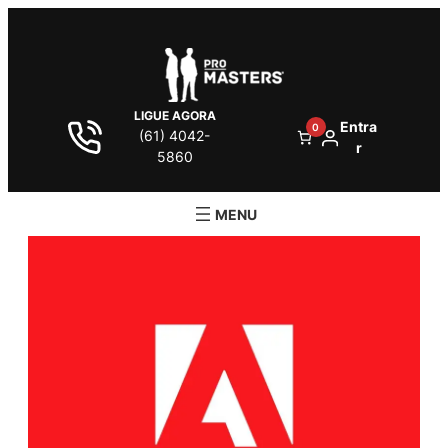
LIGUE AGORA
Entra
0
(61) 4042-
r
5860