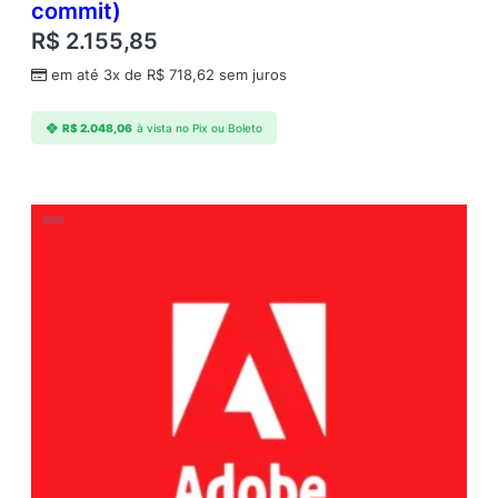
commit)
g
R$
2.155,85
e
s
em até 3x de
R$
718,62
sem juros
A
n
R$
2.048,06
à vista no Pix ou Boleto
n
u
a
l
1
U
s
e
r
L
e
v
e
l
1
1