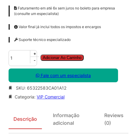
Faturamento em até 6x sem juros no boleto para empresa
(consulte um especialista)
Valor final já inclui todos os impostos e encargos
Suporte técnico especializado
A
+
Adicionar Ao Carrinho
c
-
r
o
Fale com um especialista
b
a
SKU:
65322583CA01A12
t
Categoria:
VIP Comercial
S
i
g
Informação
Reviews
n
Descrição
adicional
(0)
S
o
l