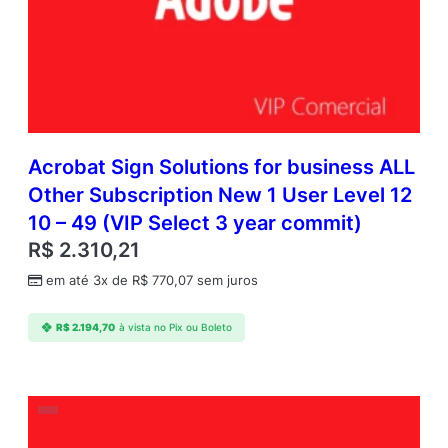
t
h
e
r
S
u
b
s
Acrobat Sign Solutions for business ALL
c
Other Subscription New 1 User Level 12
r
10 – 49 (VIP Select 3 year commit)
i
p
R$
2.310,21
t
em até 3x de
R$
770,07
sem juros
i
o
n
R$
2.194,70
à vista no Pix ou Boleto
N
e
w
M
u