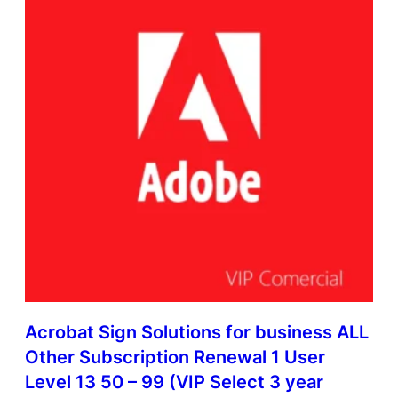
l
t
i
L
a
t
i
n
A
m
e
r
i
c
a
n
L
a
Acrobat Sign Solutions for business ALL
n
Other Subscription Renewal 1 User
g
u
Level 13 50 – 99 (VIP Select 3 year
a