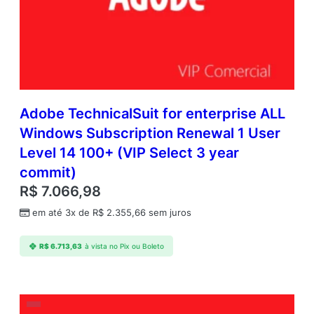
–
9
q
u
a
n
t
Adobe TechnicalSuit for enterprise ALL
i
d
Windows Subscription Renewal 1 User
a
Level 14 100+ (VIP Select 3 year
d
commit)
e
R$
7.066,98
em até 3x de
R$
2.355,66
sem juros
R$
6.713,63
à vista no Pix ou Boleto