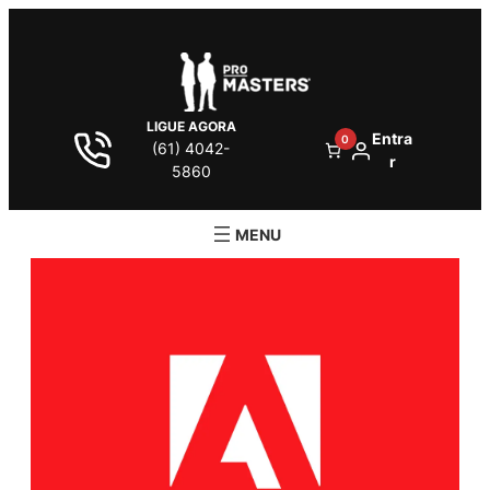
LIGUE AGORA
Entra
0
(61) 4042-
r
5860