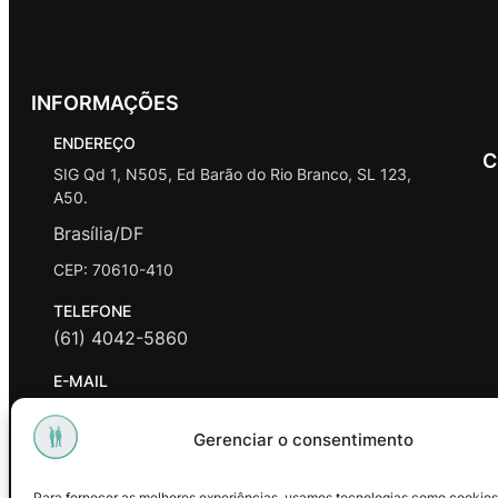
INFORMAÇÕES
ENDEREÇO
C
SIG Qd 1, N505, Ed Barão do Rio Branco, SL 123,
A50.
Brasília/DF
CEP: 70610-410
TELEFONE
(61) 4042-5860
E-MAIL
contato@promasters.net.br
Gerenciar o consentimento
HORÁRIO DE ATENDIMENTO
segunda a sexta das 9hrs às 18hrs exceto feriados.
Para fornecer as melhores experiências, usamos tecnologias como cookies