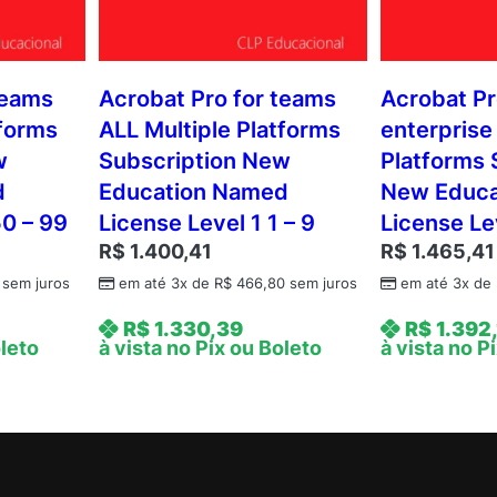
teams
Acrobat Pro for teams
Acrobat Pr
tforms
ALL Multiple Platforms
enterprise
w
Subscription New
Platforms 
d
Education Named
New Educa
50 – 99
License Level 1 1 – 9
License Le
R$
1.400,41
R$
1.465,41
sem juros
em até 3x de
R$
466,80
sem juros
em até 3x de
R$
1.330,39
R$
1.392
oleto
à vista no Pix ou Boleto
à vista no P