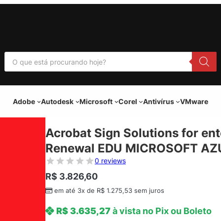
P
e
s
q
u
i
Adobe
Autodesk
Microsoft
Corel
Antivírus
VMware
s
a
r
p
Acrobat Sign Solutions for en
r
o
Renewal EDU MICROSOFT AZUR
d
u
0 reviews
t
o
R$
3.826,60
s
em até 3x de
R$
1.275,53
sem juros
R$
3.635,27
à vista no Pix ou Boleto