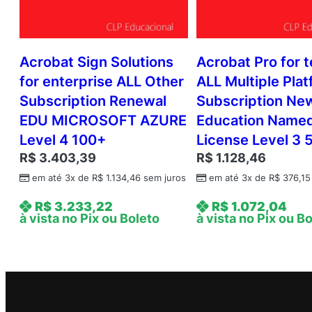
Acrobat Sign Solutions
Acrobat Pro for 
for enterprise ALL Other
ALL Multiple Pla
Subscription Renewal
Subscription Ne
EDU MICROSOFT AZURE
Education Name
Level 4 100+
License Level 3 
R$
3.403,39
R$
1.128,46
em até 3x de
R$
1.134,46
sem juros
em até 3x de
R$
376,15
R$
3.233,22
R$
1.072,04
à vista no Pix ou Boleto
à vista no Pix ou B