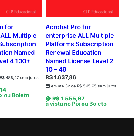
o for
Acrobat Pro for
 ALL Multiple
enterprise ALL Multiple
Subscription
Platforms Subscription
tion Named
Renewal Education
vel 4 100+
Named License Level 2
10 – 49
R$
1.637,86
R$
488,47
sem juros
em até 3x de
R$
545,95
sem juros
,14
ix ou Boleto
R$
1.555,97
à vista no Pix ou Boleto