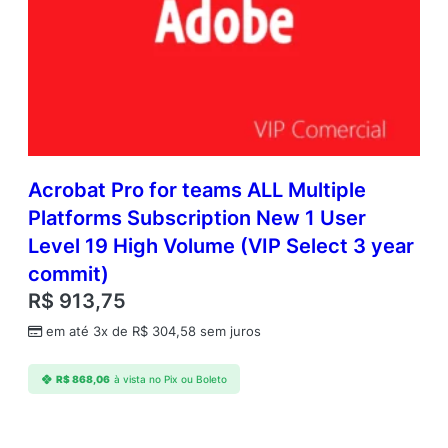
v
e
l
1
1
–
9
q
u
Acrobat Pro for teams ALL Multiple
a
Platforms Subscription New 1 User
n
Level 19 High Volume (VIP Select 3 year
t
i
commit)
d
R$
913,75
a
d
em até 3x de
R$
304,58
sem juros
e
R$
868,06
à vista no Pix ou Boleto