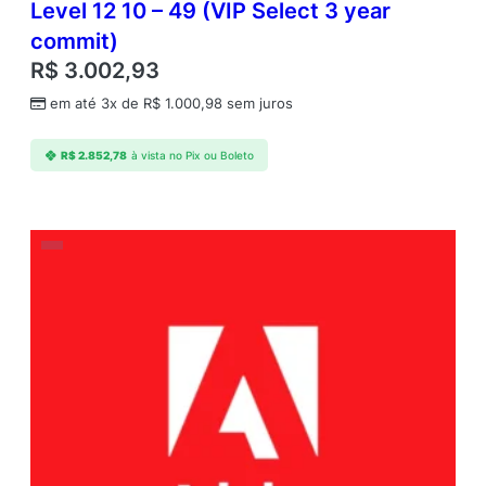
Level 12 10 – 49 (VIP Select 3 year
a
commit)
n
g
R$
3.002,93
u
em até 3x de
R$
1.000,98
sem juros
a
g
e
R$
2.852,78
à vista no Pix ou Boleto
s
A
n
n
u
a
l
1
U
s
e
r
L
e