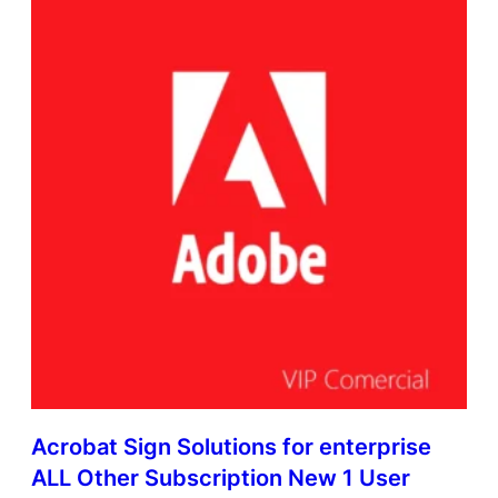
N
e
w
M
u
l
t
i
L
a
t
i
n
A
m
e
r
i
c
Acrobat Sign Solutions for enterprise
a
n
ALL Other Subscription New 1 User
L