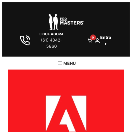
LIGUE AGORA
Entra
0
(61) 4042-
r
5860