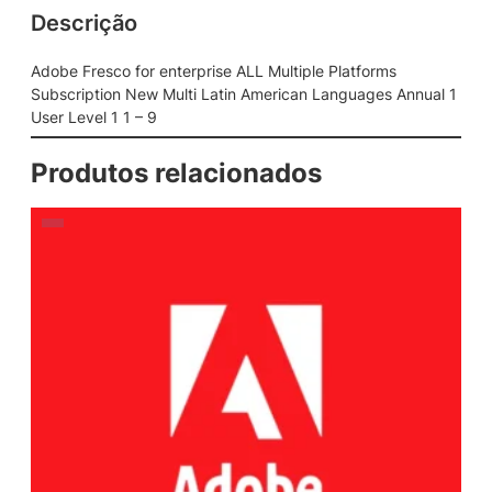
Descrição
e
n
t
Adobe Fresco for enterprise ALL Multiple Platforms
e
Subscription New Multi Latin American Languages Annual 1
r
User Level 1 1 – 9
p
r
Produtos relacionados
i
s
e
A
L
L
M
u
l
t
i
p
l
e