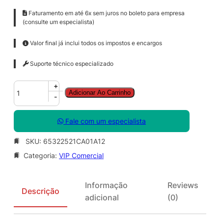
Faturamento em até 6x sem juros no boleto para empresa
(consulte um especialista)
Valor final já inclui todos os impostos e encargos
Suporte técnico especializado
A
+
Adicionar Ao Carrinho
d
-
o
b
Fale com um especialista
e
F
SKU:
65322521CA01A12
r
Categoria:
VIP Comercial
e
s
c
Informação
Reviews
o
Descrição
adicional
(0)
f
o
r