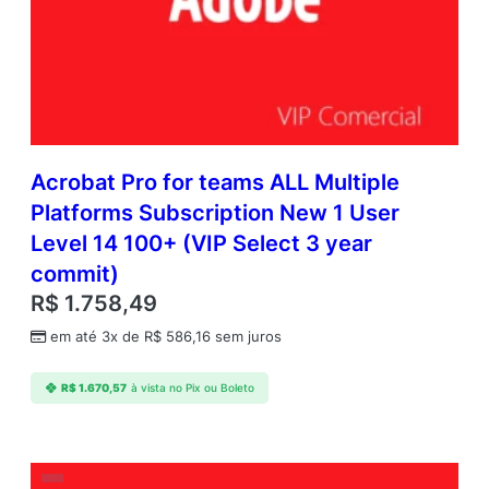
P
l
a
t
f
o
r
m
Acrobat Pro for teams ALL Multiple
s
Platforms Subscription New 1 User
S
Level 14 100+ (VIP Select 3 year
u
b
commit)
s
R$
1.758,49
c
r
em até 3x de
R$
586,16
sem juros
i
p
R$
1.670,57
à vista no Pix ou Boleto
t
i
o
n