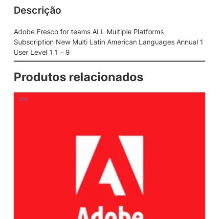
Descrição
t
e
a
Adobe Fresco for teams ALL Multiple Platforms
m
Subscription New Multi Latin American Languages Annual 1
s
User Level 1 1 – 9
A
L
Produtos relacionados
L
M
u
l
t
i
p
l
e
P
l
a
t
f