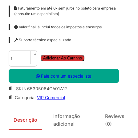
Faturamento em até 6x sem juros no boleto para empresa
(consulte um especialista)
Valor final já inclui todos os impostos e encargos
Suporte técnico especializado
A
+
Adicionar Ao Carrinho
d
-
o
b
Fale com um especialista
e
F
SKU:
65305064CA01A12
r
Categoria:
VIP Comercial
e
s
c
Informação
Reviews
o
Descrição
adicional
(0)
f
o
r