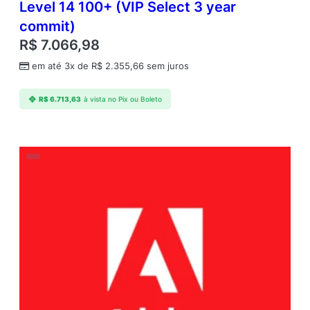
Level 14 100+ (VIP Select 3 year
g
commit)
e
s
R$
7.066,98
A
em até 3x de
R$
2.355,66
sem juros
n
n
u
R$
6.713,63
à vista no Pix ou Boleto
a
l
1
U
s
e
r
L
e
v
e
l
1
1