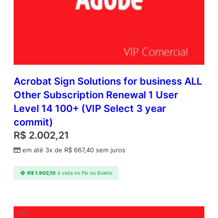
o
r
m
s
S
u
b
s
Acrobat Sign Solutions for business ALL
c
Other Subscription Renewal 1 User
r
Level 14 100+ (VIP Select 3 year
i
p
commit)
t
R$
2.002,21
i
o
em até 3x de
R$
667,40
sem juros
n
N
R$
1.902,10
à vista no Pix ou Boleto
e
w
M
u