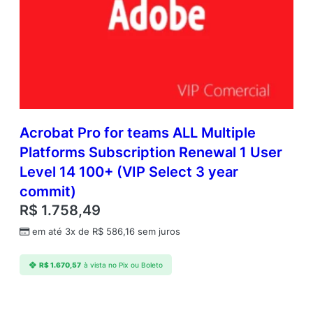
–
9
q
u
a
n
t
i
d
Acrobat Pro for teams ALL Multiple
a
Platforms Subscription Renewal 1 User
d
Level 14 100+ (VIP Select 3 year
e
commit)
R$
1.758,49
em até 3x de
R$
586,16
sem juros
R$
1.670,57
à vista no Pix ou Boleto