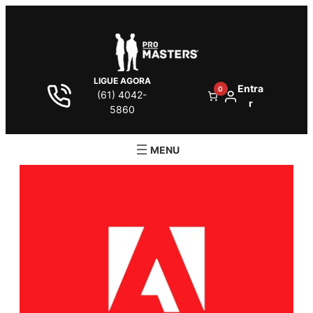
LIGUE AGORA
Entra
0
(61) 4042-
r
5860