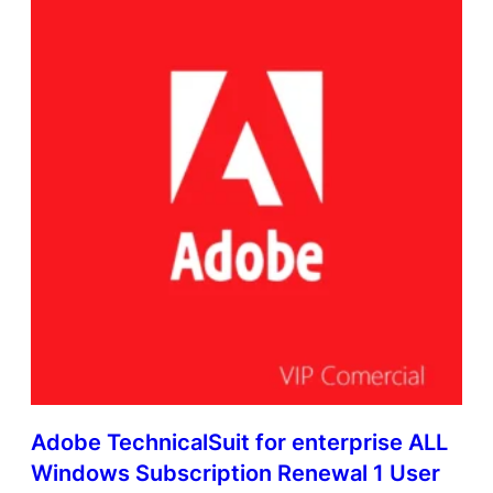
l
t
i
L
a
t
i
n
A
m
e
r
i
c
a
n
L
a
n
Adobe TechnicalSuit for enterprise ALL
g
u
Windows Subscription Renewal 1 User
a