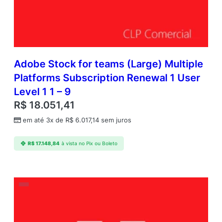
Adobe Stock for teams (Large) Multiple
Platforms Subscription Renewal 1 User
Level 1 1 – 9
R$
18.051,41
em até 3x de
R$
6.017,14
sem juros
R$
17.148,84
à vista no Pix ou Boleto