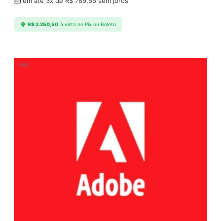
em até 3x de
R$
789,65
sem juros
R$
2.250,50
à vista no Pix ou Boleto