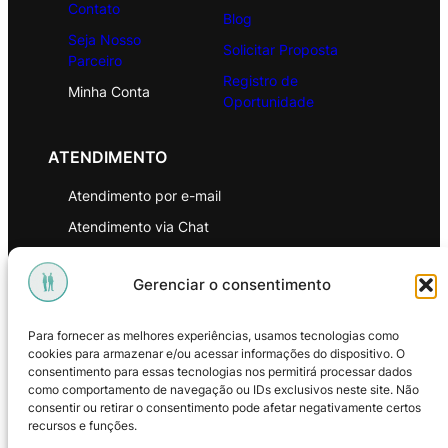
Contato
Blog
Seja Nosso
Solicitar Proposta
Parceiro
Registro de
Minha Conta
Oportunidade
ATENDIMENTO
Atendimento por e-mail
Atendimento via Chat
WhatsApp
Gerenciar o consentimento
INSTITUCIONAL
Para fornecer as melhores experiências, usamos tecnologias como
Política de Privacidade
cookies para armazenar e/ou acessar informações do dispositivo. O
consentimento para essas tecnologias nos permitirá processar dados
Política de Troca e Devoluções
como comportamento de navegação ou IDs exclusivos neste site. Não
consentir ou retirar o consentimento pode afetar negativamente certos
Política de Reembolso
recursos e funções.
Termos & Condições de Uso