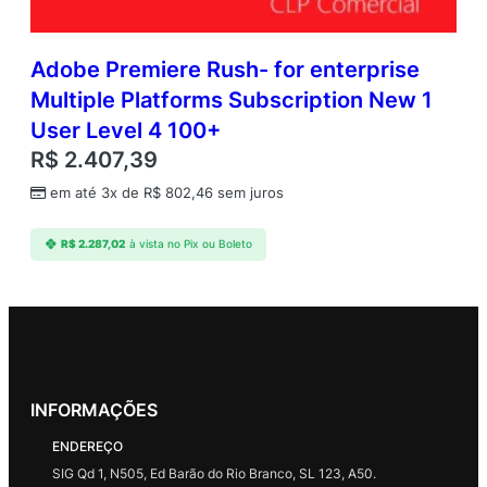
Adobe Premiere Rush- for enterprise
Multiple Platforms Subscription New 1
User Level 4 100+
R$
2.407,39
em até 3x de
R$
802,46
sem juros
R$
2.287,02
à vista no Pix ou Boleto
INFORMAÇÕES
ENDEREÇO
SIG Qd 1, N505, Ed Barão do Rio Branco, SL 123, A50.