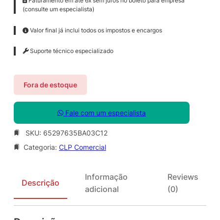
Faturamento em até 6x sem juros no boleto para empresa
(consulte um especialista)
Valor final já inclui todos os impostos e encargos
Suporte técnico especializado
Fora de estoque
Fale com um especialista
SKU:
65297635BA03C12
Categoria:
CLP Comercial
Informação
Reviews
Descrição
adicional
(0)