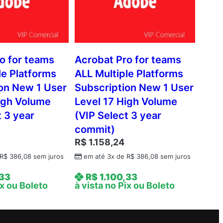
o for teams
Acrobat Pro for teams
le Platforms
ALL Multiple Platforms
on New 1 User
Subscription New 1 User
igh Volume
Level 17 High Volume
t 3 year
(VIP Select 3 year
commit)
R$
1.158,24
R$
386,08
sem juros
em até 3x de
R$
386,08
sem juros
,33
R$
1.100,33
ix ou Boleto
à vista no Pix ou Boleto