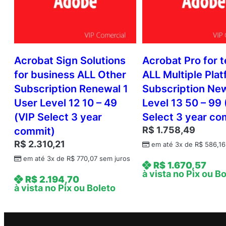
Acrobat Sign Solutions
Acrobat Pro for 
for business ALL Other
ALL Multiple Pla
Subscription Renewal 1
Subscription Ne
User Level 12 10 – 49
Level 13 50 – 99 
(VIP Select 3 year
Select 3 year co
R$
1.758,49
commit)
R$
2.310,21
em até 3x de
R$
586,16
em até 3x de
R$
770,07
sem juros
R$
1.670,57
à vista no Pix ou B
R$
2.194,70
à vista no Pix ou Boleto