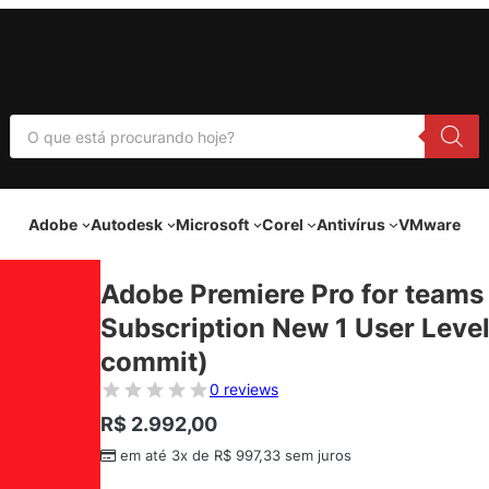
P
e
s
q
u
i
Adobe
Autodesk
Microsoft
Corel
Antivírus
VMware
s
a
r
p
Adobe Premiere Pro for teams 
r
o
Subscription New 1 User Level
d
u
commit)
t
o
0 reviews
s
R$
2.992,00
em até 3x de
R$
997,33
sem juros