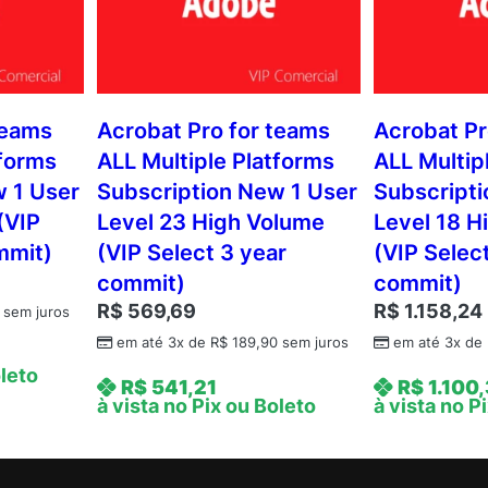
teams
Acrobat Pro for teams
Acrobat Pr
tforms
ALL Multiple Platforms
ALL Multip
w 1 User
Subscription New 1 User
Subscripti
(VIP
Level 23 High Volume
Level 18 H
mmit)
(VIP Select 3 year
(VIP Selec
commit)
commit)
R$
569,69
R$
1.158,24
sem juros
em até 3x de
R$
189,90
sem juros
em até 3x de
oleto
R$
541,21
R$
1.100
à vista no Pix ou Boleto
à vista no P