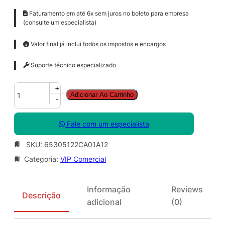
Faturamento em até 6x sem juros no boleto para empresa
(consulte um especialista)
Valor final já inclui todos os impostos e encargos
Suporte técnico especializado
A
+
Adicionar Ao Carrinho
d
-
o
b
Fale com um especialista
e
X
SKU:
65305122CA01A12
D
Categoria:
VIP Comercial
f
o
r
Informação
Reviews
t
Descrição
adicional
(0)
e
a
m