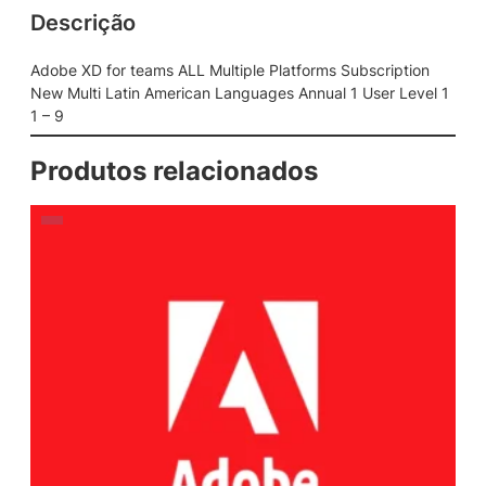
Descrição
s
A
L
Adobe XD for teams ALL Multiple Platforms Subscription
L
New Multi Latin American Languages Annual 1 User Level 1
M
1 – 9
u
l
Produtos relacionados
t
i
p
l
e
P
l
a
t
f
o
r
m
s