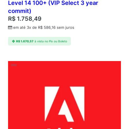
Level 14 100+ (VIP Select 3 year
n
commit)
n
u
R$
1.758,49
a
em até 3x de
R$
586,16
sem juros
l
1
U
R$
1.670,57
à vista no Pix ou Boleto
s
e
r
L
e
v
e
l
1
1
–
9
q
u