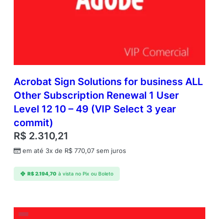
S
u
b
s
c
r
i
p
Acrobat Sign Solutions for business ALL
t
Other Subscription Renewal 1 User
i
Level 12 10 – 49 (VIP Select 3 year
o
n
commit)
N
R$
2.310,21
e
w
em até 3x de
R$
770,07
sem juros
M
u
R$
2.194,70
à vista no Pix ou Boleto
l
t
i
L