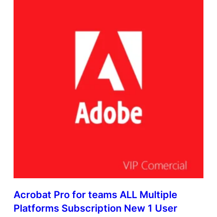
a
t
i
n
A
m
e
r
i
c
a
n
L
a
n
g
u
a
g
Acrobat Pro for teams ALL Multiple
e
s
Platforms Subscription New 1 User
A