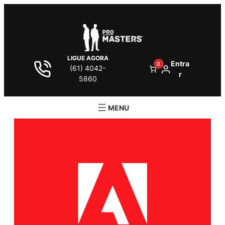
LIGUE AGORA
Entra
0
(61) 4042-
r
5860