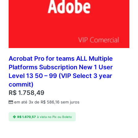
a
n
t
i
d
a
d
e
Acrobat Pro for teams ALL Multiple
Platforms Subscription New 1 User
Level 13 50 – 99 (VIP Select 3 year
commit)
R$
1.758,49
em até 3x de
R$
586,16
sem juros
R$
1.670,57
à vista no Pix ou Boleto