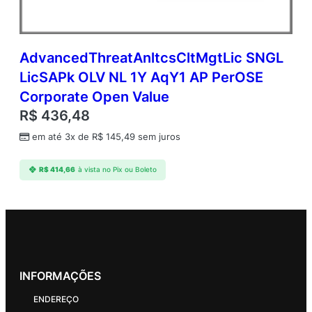
AdvancedThreatAnltcsCltMgtLic SNGL
LicSAPk OLV NL 1Y AqY1 AP PerOSE
Corporate Open Value
R$
436,48
em até 3x de
R$
145,49
sem juros
R$
414,66
à vista no Pix ou Boleto
INFORMAÇÕES
ENDEREÇO