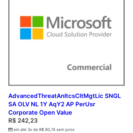
AdvancedThreatAnltcsCltMgtLic SNGL
SA OLV NL 1Y AqY2 AP PerUsr
Corporate Open Value
R$
242,23
em até 3x de
R$
80,74
sem juros