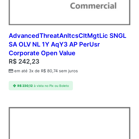
AdvancedThreatAnltcsCltMgtLic SNGL
SA OLV NL 1Y AqY3 AP PerUsr
Corporate Open Value
R$
242,23
em até 3x de
R$
80,74
sem juros
R$
230,12
à vista no Pix ou Boleto