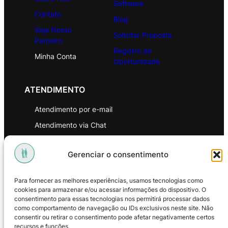
Software
Contato
Blog
Seja Nosso
Solicitar Proposta
Parceiro
Registro de
Minha Conta
Oportunidade
ATENDIMENTO
Atendimento por e-mail
Atendimento via Chat
WhatsApp
Gerenciar o consentimento
INSTITUCIONAL
Para fornecer as melhores experiências, usamos tecnologias como
Política de Privacidade
cookies para armazenar e/ou acessar informações do dispositivo. O
consentimento para essas tecnologias nos permitirá processar dados
Política de Troca e Devoluções
como comportamento de navegação ou IDs exclusivos neste site. Não
consentir ou retirar o consentimento pode afetar negativamente certos
Política de Reembolso
recursos e funções.