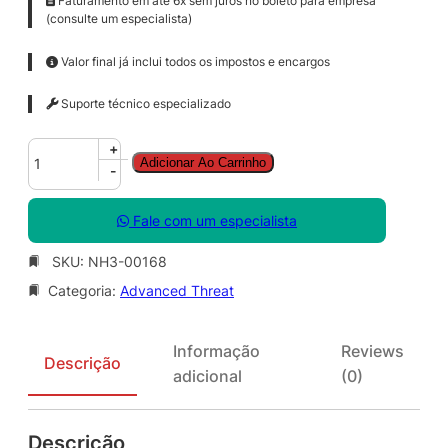
Faturamento em até 6x sem juros no boleto para empresa
(consulte um especialista)
Valor final já inclui todos os impostos e encargos
Suporte técnico especializado
A
+
Adicionar Ao Carrinho
d
-
v
a
Fale com um especialista
n
c
SKU:
NH3-00168
e
Categoria:
Advanced Threat
d
T
h
Informação
Reviews
r
Descrição
adicional
(0)
e
a
t
Descrição
A