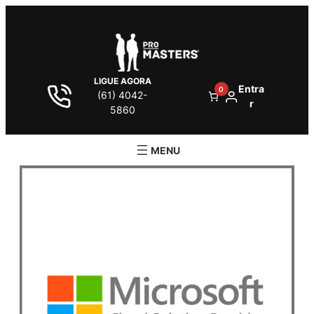
LIGUE AGORA
Entra
0
(61) 4042-
r
5860