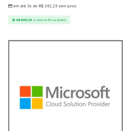
a
em até 3x de
R$
242,23
sem juros
n
t
R$
690,35
à vista no Pix ou Boleto
i
d
a
d
e