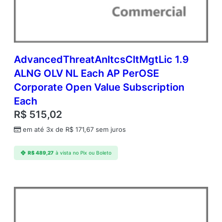
S
A
P
k
O
L
AdvancedThreatAnltcsCltMgtLic 1.9
V
ALNG OLV NL Each AP PerOSE
N
Corporate Open Value Subscription
L
1
Each
Y
R$
515,02
A
q
em até 3x de
R$
171,67
sem juros
Y
2
R$
489,27
à vista no Pix ou Boleto
A
P
P
e
r
O