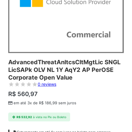
AdvancedThreatAnltcsCltMgtLic SNGL
LicSAPk OLV NL 1Y AqY2 AP PerOSE
Corporate Open Value
0 reviews
R$
560,97
em até 3x de
R$
186,99
sem juros
R$
532,92
à vista no Pix ou Boleto