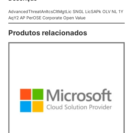
n
l
AdvancedThreatAnltcsCltMgtLic SNGL LicSAPk OLV NL 1Y
t
AqY2 AP PerOSE Corporate Open Value
c
s
Produtos relacionados
C
l
t
M
g
t
L
i
c
S
N
G
L
L
i
c