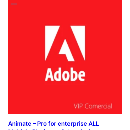
d
e
Animate – Pro for enterprise ALL