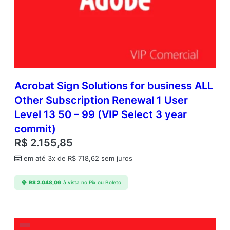
l
t
i
p
l
e
P
l
Acrobat Sign Solutions for business ALL
a
Other Subscription Renewal 1 User
t
Level 13 50 – 99 (VIP Select 3 year
f
o
commit)
r
R$
2.155,85
m
s
em até 3x de
R$
718,62
sem juros
S
u
R$
2.048,06
à vista no Pix ou Boleto
b
s
c
r