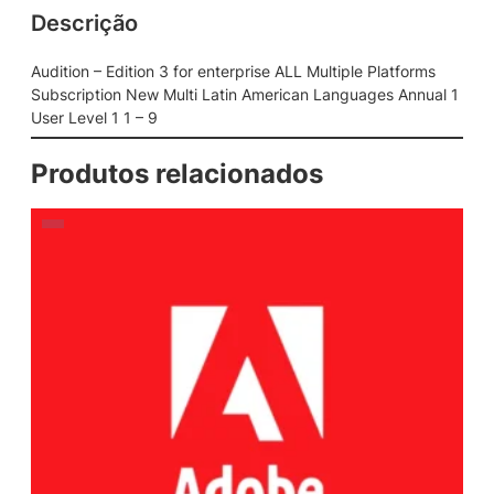
Descrição
o
n
3
Audition – Edition 3 for enterprise ALL Multiple Platforms
f
Subscription New Multi Latin American Languages Annual 1
o
User Level 1 1 – 9
r
e
Produtos relacionados
n
t
e
r
p
r
i
s
e
A
L
L
M
u