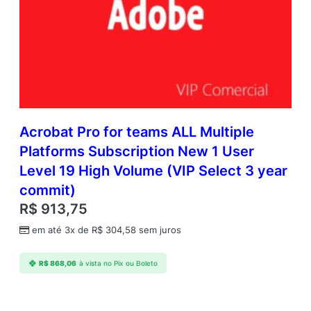
U
s
e
r
L
e
v
e
l
Acrobat Pro for teams ALL Multiple
1
Platforms Subscription New 1 User
1
Level 19 High Volume (VIP Select 3 year
–
9
commit)
q
R$
913,75
u
a
em até 3x de
R$
304,58
sem juros
n
t
R$
868,06
à vista no Pix ou Boleto
i
d
a