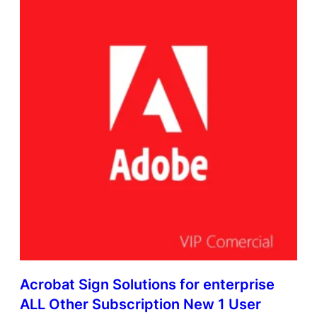
i
p
t
i
o
n
N
e
w
M
u
l
t
i
L
a
t
i
n
Acrobat Sign Solutions for enterprise
A
m
ALL Other Subscription New 1 User
e