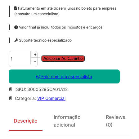
Faturamento em até 6x sem juros no boleto para empresa
(consulte um especialista)
Valor final já inclui todos os impostos e encargos
Suporte técnico especializado
A
+
Adicionar Ao Carrinho
u
-
d
i
Fale com um especialista
t
i
SKU:
30005295CA01A12
o
Categoria:
VIP Comercial
n
–
E
Informação
Reviews
d
Descrição
adicional
(0)
i
t
i