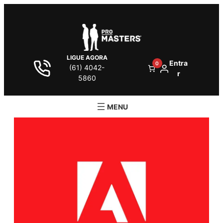
LIGUE AGORA
Entra
0
(61) 4042-
r
5860