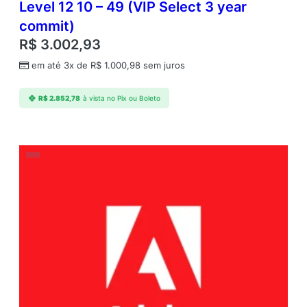
Level 12 10 – 49 (VIP Select 3 year
r
commit)
i
c
R$
3.002,93
a
em até 3x de
R$
1.000,98
sem juros
n
L
a
R$
2.852,78
à vista no Pix ou Boleto
n
g
u
a
g
e
s
A
n
n
u
a
l
1