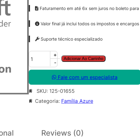
Faturamento em até 6x sem juros no boleto para 
Valor final já inclui todos os impostos e encargos
Suporte técnico especializado
A
+
Adicionar Ao Carrinho
z
-
u
r
Fale com um especialista
e
SKU:
125-01655
D
e
Categoria:
Família Azure
v
O
p
s
onal
Reviews (0)
S