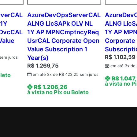
N
L
rverCAL
AzureDevOpsServerCAL
AzureDev
1
 1Y
ALNG LicSAPk OLV NL
ALNG LicS
Y
 DvcCAL
1Y AP MPNCmptncyReq
1Y AP MP
A
Value
UsrCAL Corporate Open
Corporate
q
Value Subscription 1
Subscripti
Y
R$
1.102,59
Year(s)
3
sem juros
A
R$
1.269,75
em até 3x de
c
oleto
em até 3x de
R$
423,25
sem juros
R$
1.047
d
à vista no P
R$
1.206,26
m
à vista no Pix ou Boleto
c
A
P
A
c
a