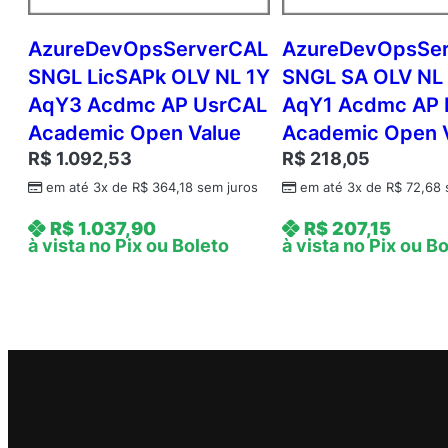
AzureDevOpsServerCAL
AzureDevOpsSe
SNGL LicSAPk OLV NL 1Y
SNGL SA OLV NL
AqY3 Acdmc AP UsrCAL
AqY1 Acdmc AP
Academic Open Value
Academic Open 
R$
1.092,53
R$
218,05
em até 3x de
R$
364,18
sem juros
em até 3x de
R$
72,68
R$
1.037,90
R$
207,15
à vista no Pix ou Boleto
à vista no Pix ou B