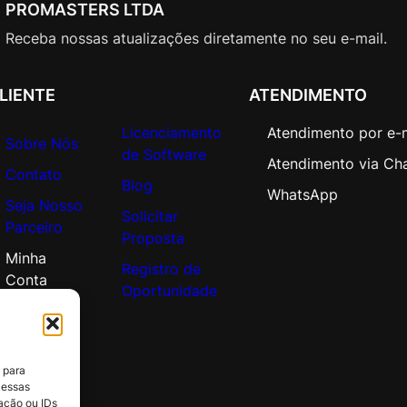
d
PROMASTERS LTDA
e
Receba nossas atualizações diretamente no seu e-mail.
m
i
c
LIENTE
ATENDIMENTO
O
Licenciamento
Atendimento por e-
p
Sobre Nós
de Software
e
Atendimento via Ch
Contato
n
Blog
WhatsApp
V
Seja Nosso
Solicitar
a
Parceiro
Proposta
l
Minha
u
Registro de
Conta
e
Oportunidade
q
u
a
 para
n
 essas
t
ação ou IDs