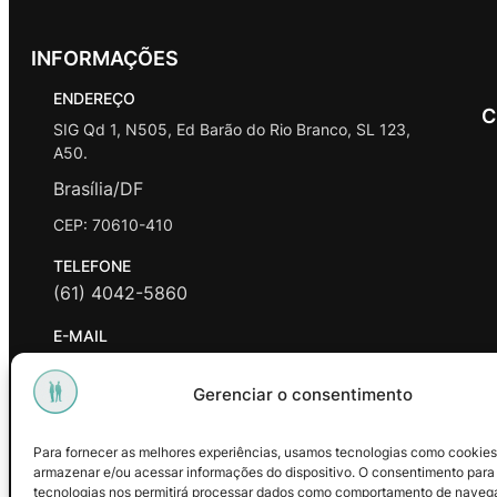
INFORMAÇÕES
ENDEREÇO
C
SIG Qd 1, N505, Ed Barão do Rio Branco, SL 123,
A50.
Brasília/DF
CEP: 70610-410
TELEFONE
(61) 4042-5860
E-MAIL
contato@promasters.net.br
Gerenciar o consentimento
HORÁRIO DE ATENDIMENTO
segunda a sexta das 9hrs às 18hrs exceto feriados.
Para fornecer as melhores experiências, usamos tecnologias como cookies
armazenar e/ou acessar informações do dispositivo. O consentimento para
Facebook
Instagram
Youtube
tecnologias nos permitirá processar dados como comportamento de naveg