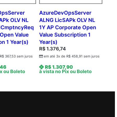
OpsServer
AzureDevOpsServer
APk OLV NL
ALNG LicSAPk OLV NL
NCmptncyReq
1Y AP Corporate Open
 Open Value
Value Subscription 1
on 1 Year(s)
Year(s)
R$
1.376,74
R$
367,53
sem juros
em até 3x de
R$
458,91
sem juros
,46
R$
1.307,90
ix ou Boleto
à vista no Pix ou Boleto