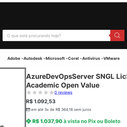
P
e
s
q
u
i
Adobe
Autodesk
Microsoft
Corel
Antivírus
VMware
s
a
r
p
AzureDevOpsServer SNGL Li
r
o
Academic Open Value
d
u
0 reviews
t
o
R$
1.092,53
s
em até 3x de
R$
364,18
sem juros
R$
1.037,90
à vista no Pix ou Boleto