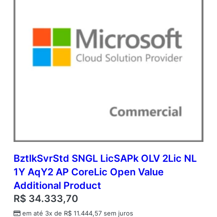
n
V
a
l
u
e
A
d
d
i
t
i
o
n
a
l
BztlkSvrStd SNGL LicSAPk OLV 2Lic NL
P
1Y AqY2 AP CoreLic Open Value
r
o
Additional Product
d
R$
34.333,70
u
c
em até 3x de
R$
11.444,57
sem juros