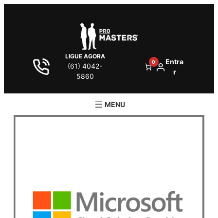
LIGUE AGORA
Entra
0
(61) 4042-
r
5860