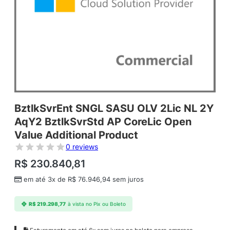
BztlkSvrEnt SNGL SASU OLV 2Lic NL 2Y
AqY2 BztlkSvrStd AP CoreLic Open
Value Additional Product
0 reviews
R$
230.840,81
em até 3x de
R$
76.946,94
sem juros
R$
219.298,77
à vista no Pix ou Boleto