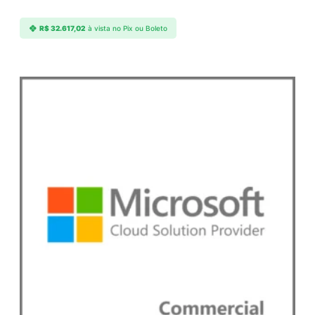
t
q
R$
32.617,02
à vista no Pix ou Boleto
u
a
n
t
i
d
a
d
e