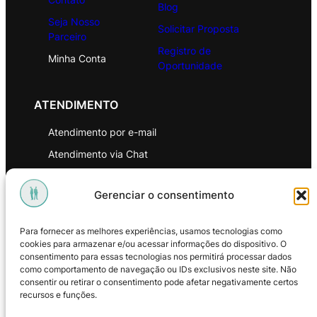
Blog
Seja Nosso
Solicitar Proposta
Parceiro
Registro de
Minha Conta
Oportunidade
ATENDIMENTO
Atendimento por e-mail
Atendimento via Chat
WhatsApp
Gerenciar o consentimento
INSTITUCIONAL
Para fornecer as melhores experiências, usamos tecnologias como
Política de Privacidade
cookies para armazenar e/ou acessar informações do dispositivo. O
consentimento para essas tecnologias nos permitirá processar dados
Política de Troca e Devoluções
como comportamento de navegação ou IDs exclusivos neste site. Não
consentir ou retirar o consentimento pode afetar negativamente certos
Política de Reembolso
recursos e funções.
Termos & Condições de Uso