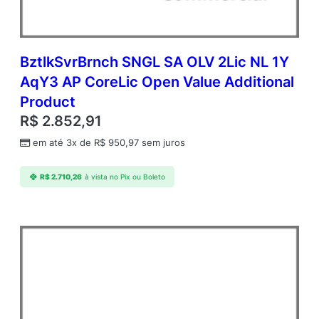
BztlkSvrBrnch SNGL SA OLV 2Lic NL 1Y
AqY3 AP CoreLic Open Value Additional
Product
R$
2.852,91
em até 3x de
R$
950,97
sem juros
R$
2.710,26
à vista no Pix ou Boleto