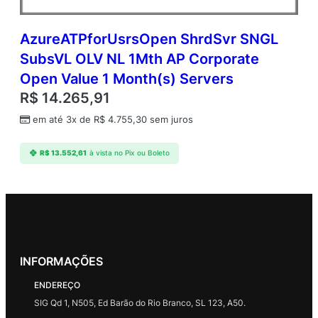
AzureATPforUsrsOpen ShrdSvr SNGL
SubsVL OLV NL 1Mth AP Corporate
Open Value 1 Month(s) Servers
R$
14.265,91
em até 3x de
R$
4.755,30
sem juros
R$
13.552,61
à vista no Pix ou Boleto
INFORMAÇÕES
ENDEREÇO
SIG Qd 1, N505, Ed Barão do Rio Branco, SL 123, A50.