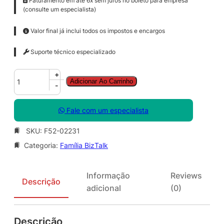
Faturamento em até 6x sem juros no boleto para empresa
(consulte um especialista)
Valor final já inclui todos os impostos e encargos
Suporte técnico especializado
B
+
Adicionar Ao Carrinho
z
-
t
l
Fale com um especialista
k
S
SKU:
F52-02231
v
Categoria:
Família BizTalk
r
E
n
Informação
Reviews
t
Descrição
adicional
(0)
S
N
G
Descrição
L