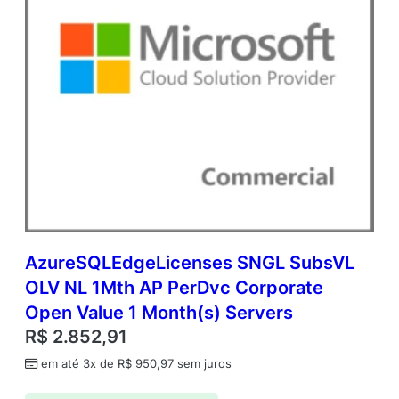
AzureSQLEdgeLicenses SNGL SubsVL
OLV NL 1Mth AP PerDvc Corporate
Open Value 1 Month(s) Servers
R$
2.852,91
em até 3x de
R$
950,97
sem juros