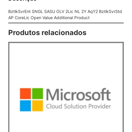
S
A
BztlkSvrEnt SNGL SASU OLV 2Lic NL 2Y AqY2 BztlkSvrStd
S
AP CoreLic Open Value Additional Product
U
O
Produtos relacionados
L
V
2
L
i
c
N
L
2
Y
A
q
Y
2
B
z