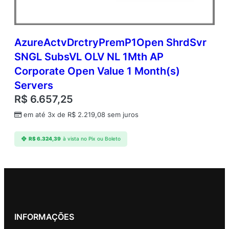
AzureActvDrctryPremP1Open ShrdSvr
SNGL SubsVL OLV NL 1Mth AP
Corporate Open Value 1 Month(s)
Servers
R$
6.657,25
em até 3x de
R$
2.219,08
sem juros
R$
6.324,39
à vista no Pix ou Boleto
INFORMAÇÕES