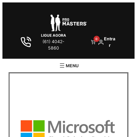
LIGUE AGORA
Entra
0
(61) 4042-
r
5860