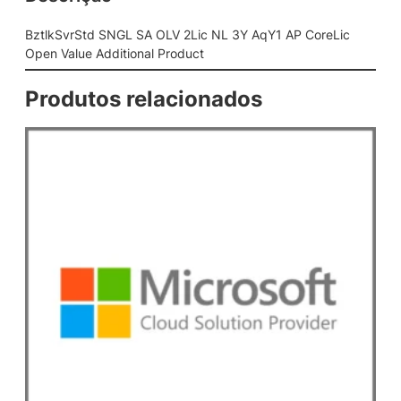
S
A
BztlkSvrStd SNGL SA OLV 2Lic NL 3Y AqY1 AP CoreLic
O
Open Value Additional Product
L
V
Produtos relacionados
2
L
i
c
N
L
3
Y
A
q
Y
1
A
P
C
o