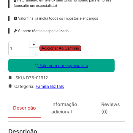
Faturamento em até 6x sem juros no boleto para empresa
(consulte um especialista)
Valor final já inclui todos os impostos e encargos
Suporte técnico especializado
B
+
Adicionar Ao Carrinho
z
-
t
l
Fale com um especialista
k
S
SKU:
D75-01912
v
Categoria:
Família BizTalk
r
S
t
Informação
Reviews
d
Descrição
adicional
(0)
S
N
G
Descrição
L