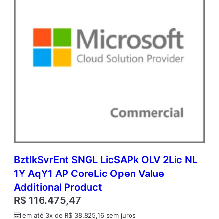
n
a
l
P
r
o
d
u
c
t
q
u
a
n
t
i
BztlkSvrEnt SNGL LicSAPk OLV 2Lic NL
d
1Y AqY1 AP CoreLic Open Value
a
d
Additional Product
e
R$
116.475,47
em até 3x de
R$
38.825,16
sem juros