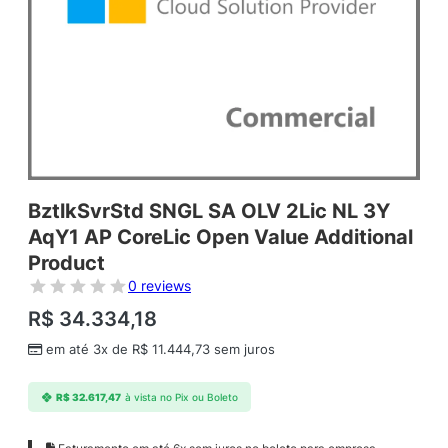
BztlkSvrStd SNGL SA OLV 2Lic NL 3Y
AqY1 AP CoreLic Open Value Additional
Product
0 reviews
R$
34.334,18
em até 3x de
R$
11.444,73
sem juros
R$
32.617,47
à vista no Pix ou Boleto