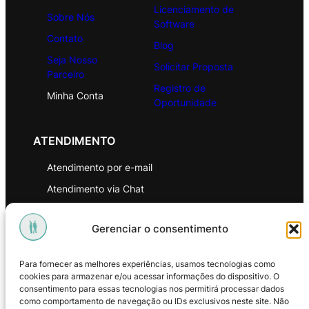
Licenciamento de
Sobre Nós
Software
Contato
Blog
Seja Nosso
Solicitar Proposta
Parceiro
Registro de
Minha Conta
Oportunidade
ATENDIMENTO
Atendimento por e-mail
Atendimento via Chat
WhatsApp
Gerenciar o consentimento
INSTITUCIONAL
Para fornecer as melhores experiências, usamos tecnologias como
Política de Privacidade
cookies para armazenar e/ou acessar informações do dispositivo. O
consentimento para essas tecnologias nos permitirá processar dados
Política de Troca e Devoluções
como comportamento de navegação ou IDs exclusivos neste site. Não