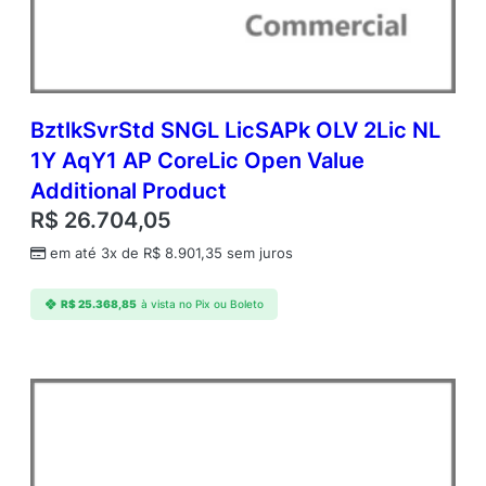
r
e
L
i
c
O
BztlkSvrStd SNGL LicSAPk OLV 2Lic NL
p
1Y AqY1 AP CoreLic Open Value
e
Additional Product
n
V
R$
26.704,05
a
em até 3x de
R$
8.901,35
sem juros
l
u
e
R$
25.368,85
à vista no Pix ou Boleto
A
d
d
i
t
i
o