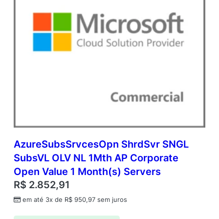
AzureSubsSrvcesOpn ShrdSvr SNGL
SubsVL OLV NL 1Mth AP Corporate
Open Value 1 Month(s) Servers
R$
2.852,91
em até 3x de
R$
950,97
sem juros