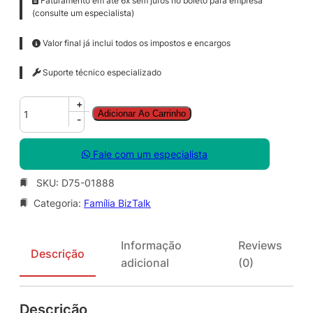
Faturamento em até 6x sem juros no boleto para empresa
(consulte um especialista)
Valor final já inclui todos os impostos e encargos
Suporte técnico especializado
B
+
Adicionar Ao Carrinho
z
-
t
l
Fale com um especialista
k
S
SKU:
D75-01888
v
Categoria:
Família BizTalk
r
S
t
Informação
Reviews
d
Descrição
adicional
(0)
S
N
G
Descrição
L