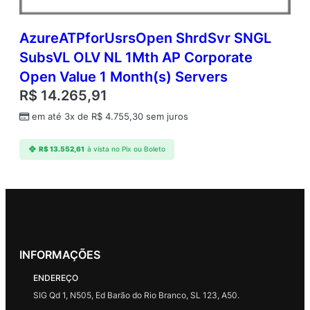
AzureATPforUsrsOpen ShrdSvr SNGL
SubsVL OLV NL 1Mth AP Corporate
Open Value 1 Month(s) Servers
R$
14.265,91
em até 3x de
R$
4.755,30
sem juros
R$
13.552,61
à vista no Pix ou Boleto
INFORMAÇÕES
ENDEREÇO
SIG Qd 1, N505, Ed Barão do Rio Branco, SL 123, A50.