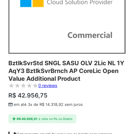
BztlkSvrStd SNGL SASU OLV 2Lic NL 1Y
AqY3 BztlkSvrBrnch AP CoreLic Open
Value Additional Product
0 reviews
R$
42.956,75
em até 3x de
R$
14.318,92
sem juros
R$
40.808,91
à vista no Pix ou Boleto