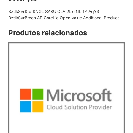
S
A
BztlkSvrStd SNGL SASU OLV 2Lic NL 1Y AqY3
S
BztlkSvrBrnch AP CoreLic Open Value Additional Product
U
O
Produtos relacionados
L
V
2
L
i
c
N
L
1
Y
A
q
Y
3
B
z