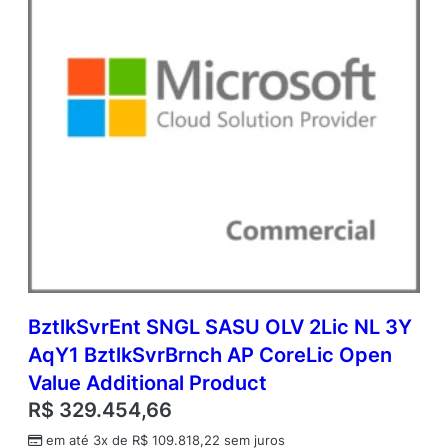
p
e
n
V
a
l
u
e
A
d
d
i
t
i
o
n
BztlkSvrEnt SNGL SASU OLV 2Lic NL 3Y
a
AqY1 BztlkSvrBrnch AP CoreLic Open
l
P
Value Additional Product
r
R$
329.454,66
o
d
em até 3x de
R$
109.818,22
sem juros