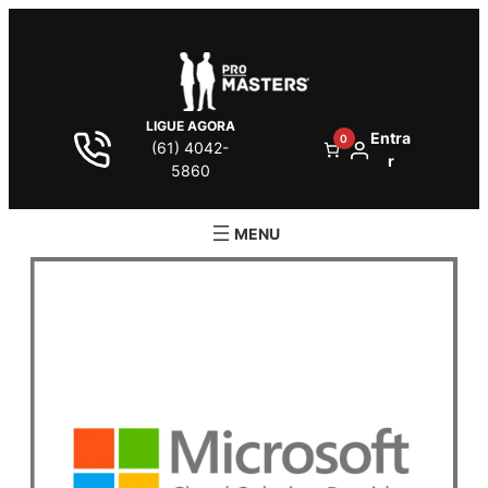
LIGUE AGORA
Entra
0
(61) 4042-
r
5860