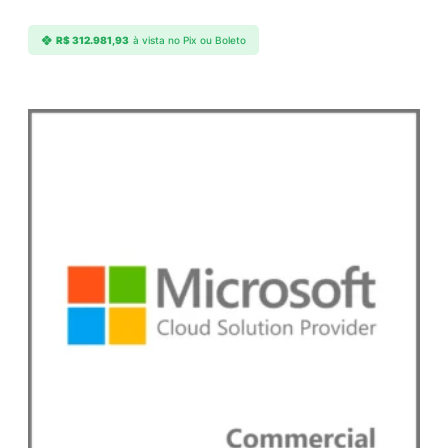
u
c
R$
312.981,93
à vista no Pix ou Boleto
t
q
u
a
n
t
i
d
a
d
e