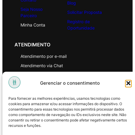
Blog
Seja Nosso
Solicitar Proposta
Parceiro
Registro de
Minha Conta
Oportunidade
ATENDIMENTO
Atendimento por e-mail
Atendimento via Chat
WhatsApp
Gerenciar o consentimento
INSTITUCIONAL
Para fornecer as melhores experiências, usamos tecnologias como
Política de Privacidade
cookies para armazenar e/ou acessar informações do dispositivo. O
consentimento para essas tecnologias nos permitirá processar dados
Política de Troca e Devoluções
como comportamento de navegação ou IDs exclusivos neste site. Não
consentir ou retirar o consentimento pode afetar negativamente certos
Política de Reembolso
recursos e funções.
Termos & Condições de Uso