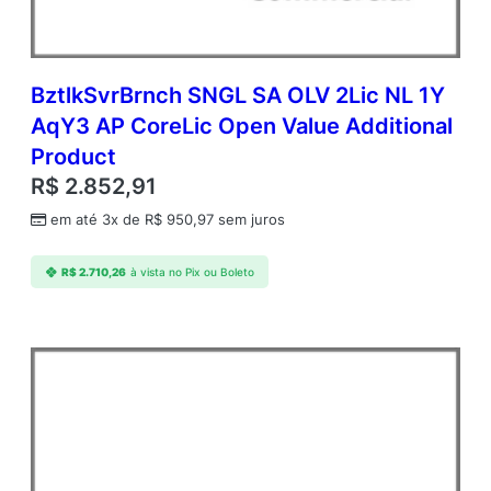
BztlkSvrBrnch SNGL SA OLV 2Lic NL 1Y
AqY3 AP CoreLic Open Value Additional
Product
R$
2.852,91
em até 3x de
R$
950,97
sem juros
R$
2.710,26
à vista no Pix ou Boleto