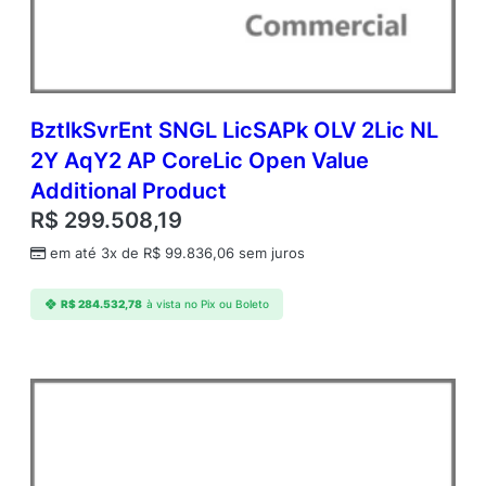
t
l
k
S
v
r
BztlkSvrEnt SNGL LicSAPk OLV 2Lic NL
B
2Y AqY2 AP CoreLic Open Value
r
Additional Product
n
c
R$
299.508,19
h
em até 3x de
R$
99.836,06
sem juros
A
P
C
R$
284.532,78
à vista no Pix ou Boleto
o
r
e
L
i
c
O