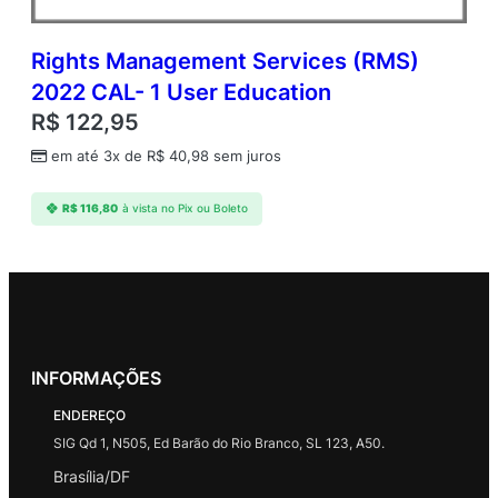
Rights Management Services (RMS)
2022 CAL- 1 User Education
R$
122,95
em até 3x de
R$
40,98
sem juros
R$
116,80
à vista no Pix ou Boleto
INFORMAÇÕES
ENDEREÇO
SIG Qd 1, N505, Ed Barão do Rio Branco, SL 123, A50.
Brasília/DF