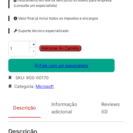
Faturamento em até 6x sem juros no boleto para empresa
(consulte um especialista)
Valor final já inclui todos os impostos e encargos
Suporte técnico especializado
C
+
Adicionar Ao Carrinho
I
-
S
S
Fale com um especialista
t
e
SKU:
9GS-00170
D
Categoria:
Microsoft
C
C
o
Informação
Reviews
r
Descrição
adicional
(0)
e
S
N
Descrição
G