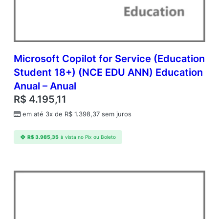
Y
1
A
P
C
o
Microsoft Copilot for Service (Education
r
Student 18+) (NCE EDU ANN) Education
e
Anual – Anual
L
i
R$
4.195,11
c
em até 3x de
R$
1.398,37
sem juros
C
o
r
R$
3.985,35
à vista no Pix ou Boleto
p
o
r
a
t
e
O