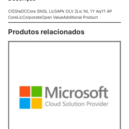
L
L
CISSteDCCore SNGL LicSAPk OLV 2Lic NL 1Y AqY1 AP
i
CoreLicCorporateOpen ValueAdditional Product
c
S
Produtos relacionados
A
P
k
O
L
V
2
L
i
c
N
L
1
Y
A
q