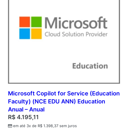
p
e
n
V
a
l
u
e
A
d
d
i
t
i
o
n
Microsoft Copilot for Service (Education
a
Faculty) (NCE EDU ANN) Education
l
P
Anual – Anual
r
R$
4.195,11
o
d
em até 3x de
R$
1.398,37
sem juros