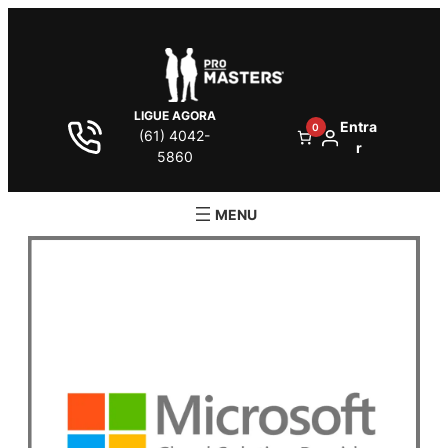
LIGUE AGORA
Entra
0
(61) 4042-
r
5860