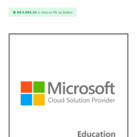
u
c
R$
3.985,35
à vista no Pix ou Boleto
t
q
u
a
n
t
i
d
a
d
e