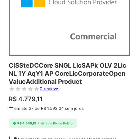
CISSteDCCore SNGL LicSAPk OLV 2Lic
NL 1Y AqY1 AP CoreLicCorporateOpen
ValueAdditional Product
0 reviews
R$
4.779,11
em até 3x de
R$
1.593,04
sem juros
R$
4.540,15
à vista no Pix ou Boleto