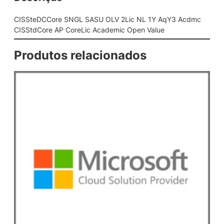
L
S
CISSteDCCore SNGL SASU OLV 2Lic NL 1Y AqY3 Acdmc
A
CISStdCore AP CoreLic Academic Open Value
S
U
Produtos relacionados
O
L
V
2
L
i
c
N
L
1
Y
A
q
Y
3
A