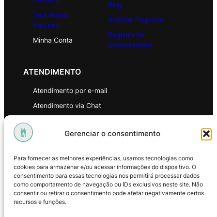
Blog
Seja Nosso
Solicitar Proposta
Parceiro
Registro de
Minha Conta
Oportunidade
ATENDIMENTO
Atendimento por e-mail
Atendimento via Chat
WhatsApp
Gerenciar o consentimento
INSTITUCIONAL
Para fornecer as melhores experiências, usamos tecnologias como
Política de Privacidade
cookies para armazenar e/ou acessar informações do dispositivo. O
consentimento para essas tecnologias nos permitirá processar dados
Política de Troca e Devoluções
como comportamento de navegação ou IDs exclusivos neste site. Não
consentir ou retirar o consentimento pode afetar negativamente certos
Política de Reembolso
recursos e funções.
Termos & Condições de Uso