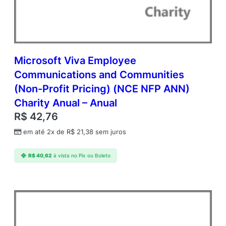
c
d
m
c
C
I
Microsoft Viva Employee
S
Communications and Communities
S
(Non-Profit Pricing) (NCE NFP ANN)
t
d
Charity Anual – Anual
C
R$
42,76
o
r
em até 2x de
R$
21,38
sem juros
e
A
R$
40,62
à vista no Pix ou Boleto
P
C
o
r
e
L