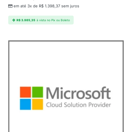
n
em até 3x de
R$
1.398,37
sem juros
t
i
R$
3.985,35
à vista no Pix ou Boleto
d
a
d
e