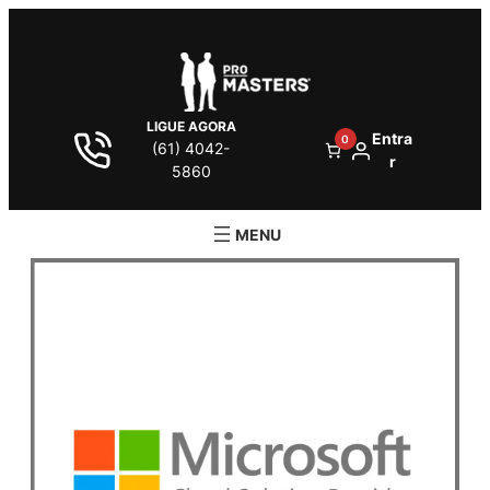
LIGUE AGORA
Entra
0
(61) 4042-
r
5860