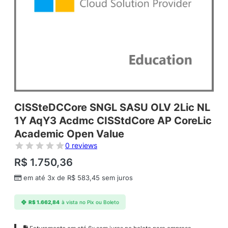
CISSteDCCore SNGL SASU OLV 2Lic NL
1Y AqY3 Acdmc CISStdCore AP CoreLic
Academic Open Value
0 reviews
R$
1.750,36
em até 3x de
R$
583,45
sem juros
R$
1.662,84
à vista no Pix ou Boleto