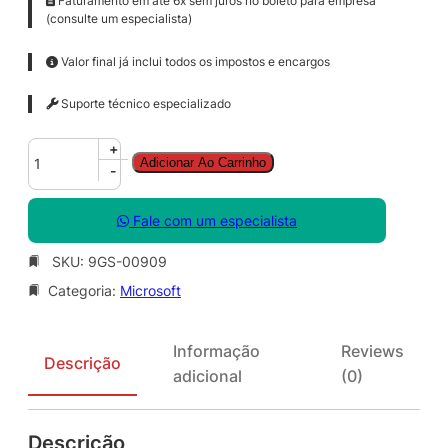
Faturamento em até 6x sem juros no boleto para empresa
(consulte um especialista)
Valor final já inclui todos os impostos e encargos
Suporte técnico especializado
C
+
Adicionar Ao Carrinho
I
-
S
S
Fale com um especialista
t
e
SKU:
9GS-00909
D
Categoria:
Microsoft
C
C
o
Informação
Reviews
r
Descrição
adicional
(0)
e
S
N
Descrição
G