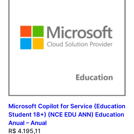
i
c
A
c
a
d
e
m
i
c
O
p
e
n
V
a
l
Microsoft Copilot for Service (Education
u
e
Student 18+) (NCE EDU ANN) Education
q
Anual – Anual
u
R$
4.195,11
a