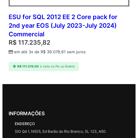
ESU for SQL 2012 EE 2 Core pack for
2nd year EOS (July 2023-July 2024)
Commercial
R$
117.235,82
em até 3x de
R$
39.078,61
sem juros
R$
111.374,03
à vista no Pix ou Boleto
INFORMAÇÕES
ENDEREÇO
SIG Qd 1, N505, Ed Barão do Rio Branco, SL 123, A50.