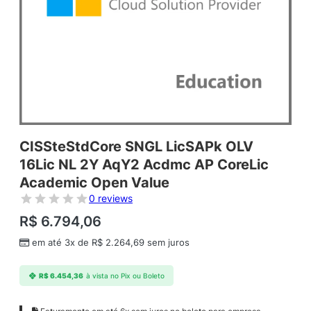
CISSteStdCore SNGL LicSAPk OLV
16Lic NL 2Y AqY2 Acdmc AP CoreLic
Academic Open Value
0 reviews
R$
6.794,06
em até 3x de
R$
2.264,69
sem juros
R$
6.454,36
à vista no Pix ou Boleto