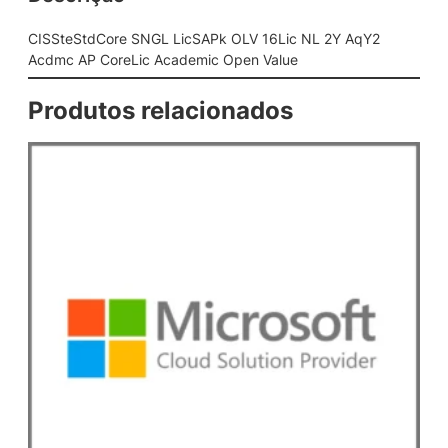
G
L
CISSteStdCore SNGL LicSAPk OLV 16Lic NL 2Y AqY2
L
Acdmc AP CoreLic Academic Open Value
i
c
Produtos relacionados
S
A
P
k
O
L
V
1
6
L
i
c
N
L
2
Y