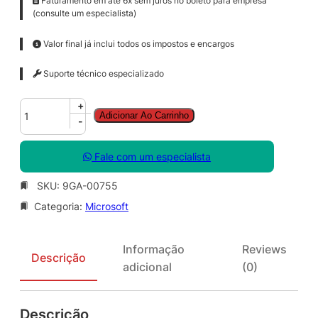
Faturamento em até 6x sem juros no boleto para empresa
(consulte um especialista)
Valor final já inclui todos os impostos e encargos
Suporte técnico especializado
C
+
Adicionar Ao Carrinho
I
-
S
S
Fale com um especialista
t
e
SKU:
9GA-00755
S
Categoria:
Microsoft
t
d
C
Informação
Reviews
o
Descrição
adicional
(0)
r
e
S
Descrição
N