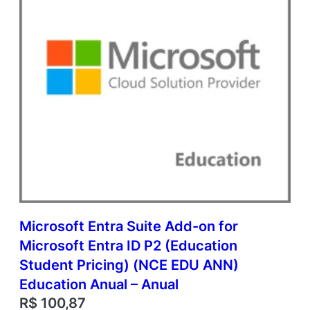
d
e
m
i
c
O
p
e
n
V
a
l
u
e
q
u
Microsoft Entra Suite Add-on for
a
Microsoft Entra ID P2 (Education
n
t
Student Pricing) (NCE EDU ANN)
i
Education Anual – Anual
d
R$
100,87
a