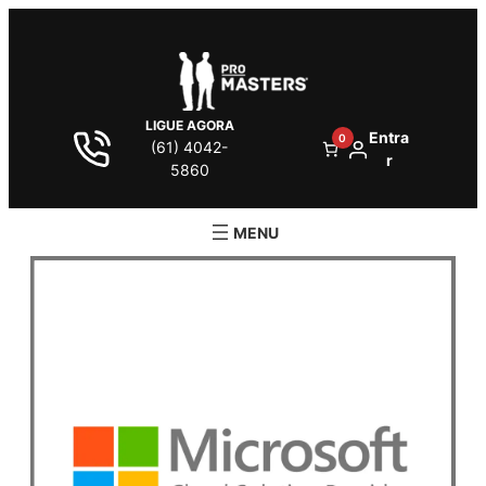
LIGUE AGORA
Entra
0
(61) 4042-
r
5860