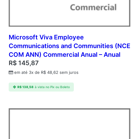
A
q
Y
2
A
c
Microsoft Viva Employee
d
Communications and Communities (NCE
m
COM ANN) Commercial Anual – Anual
c
A
R$
145,87
P
em até 3x de
R$
48,62
sem juros
C
o
r
R$
138,58
à vista no Pix ou Boleto
e
L
i
c
A
c
a