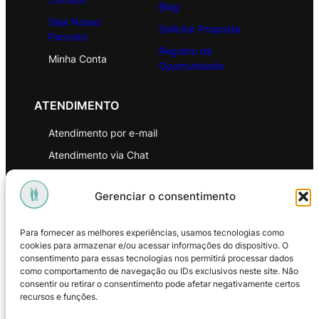
Blog
Seja Nosso
Solicitar Proposta
Parceiro
Registro de
Minha Conta
Oportunidade
ATENDIMENTO
Atendimento por e-mail
Atendimento via Chat
WhatsApp
Gerenciar o consentimento
INSTITUCIONAL
Para fornecer as melhores experiências, usamos tecnologias como
Política de Privacidade
cookies para armazenar e/ou acessar informações do dispositivo. O
consentimento para essas tecnologias nos permitirá processar dados
Política de Troca e Devoluções
como comportamento de navegação ou IDs exclusivos neste site. Não
consentir ou retirar o consentimento pode afetar negativamente certos
Política de Reembolso
recursos e funções.
Termos & Condições de Uso