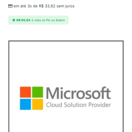
d
em até 3x de
R$
33,62
sem juros
e
R$
95,83
à vista no Pix ou Boleto