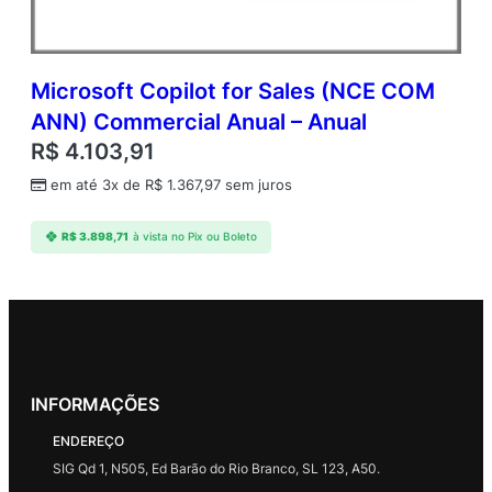
Microsoft Copilot for Sales (NCE COM
ANN) Commercial Anual – Anual
R$
4.103,91
em até 3x de
R$
1.367,97
sem juros
R$
3.898,71
à vista no Pix ou Boleto
INFORMAÇÕES
ENDEREÇO
SIG Qd 1, N505, Ed Barão do Rio Branco, SL 123, A50.