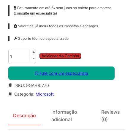
Faturamento em até 6x sem juros no boleto para empresa
(consulte um especialista)
Valor final já inclui todos os impostos e encargos
Suporte técnico especializado
C
+
Adicionar Ao Carrinho
I
-
S
S
Fale com um especialista
t
e
SKU:
9GA-00770
S
Categoria:
Microsoft
t
d
C
Informação
Reviews
o
Descrição
adicional
(0)
r
e
S