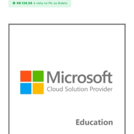
R$
138,58
à vista no Pix ou Boleto
a
l
u
e
q
u
a
n
t
i
d
a
d
e