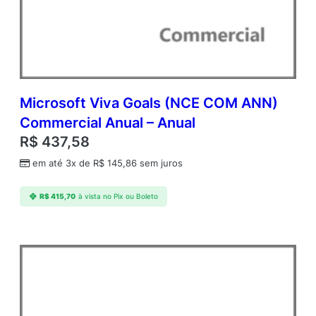
A
q
Y
2
A
c
d
Microsoft Viva Goals (NCE COM ANN)
m
Commercial Anual – Anual
c
R$
437,58
A
P
em até 3x de
R$
145,86
sem juros
W
/
R$
415,70
à vista no Pix ou Boleto
O
S
y
s
C
t
r
S