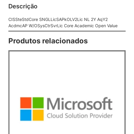
Descrição
N
G
L
CISSteStdCore SNGLLicSAPkOLV2Lic NL 2Y AqY2
L
AcdmcAP W/OSysCtrSvrLic Core Academic Open Value
i
c
Produtos relacionados
S
A
P
k
O
L
V
2
L
i
c
N
L
2
Y