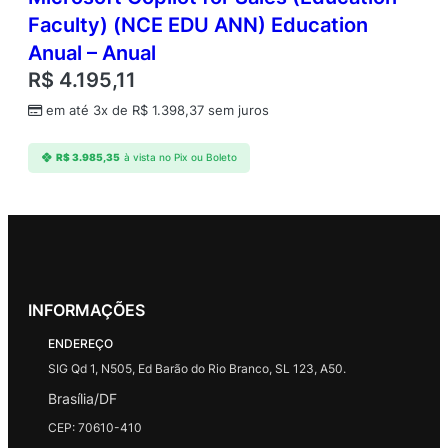
Faculty) (NCE EDU ANN) Education
Anual – Anual
R$
4.195,11
em até 3x de
R$
1.398,37
sem juros
R$
3.985,35
à vista no Pix ou Boleto
INFORMAÇÕES
ENDEREÇO
SIG Qd 1, N505, Ed Barão do Rio Branco, SL 123, A50.
Brasília/DF
CEP: 70610-410