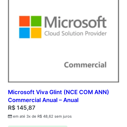
v
r
L
i
c
C
o
r
e
A
c
a
d
e
m
i
Microsoft Viva Glint (NCE COM ANN)
c
Commercial Anual – Anual
O
R$
145,87
p
e
em até 3x de
R$
48,62
sem juros
n
V