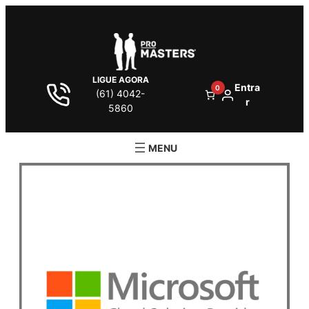
LIGUE AGORA
Entra
0
(61) 4042-
r
5860