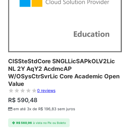
CISSteStdCore SNGLLicSAPkOLV2Lic
NL 2Y AqY2 AcdmcAP
W/OSysCtrSvrLic Core Academic Open
Value
0 reviews
R$
590,48
em até 3x de
R$
196,83
sem juros
R$
560,96
à vista no Pix ou Boleto