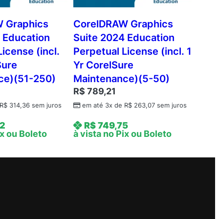
 Graphics
CorelDRAW Graphics
 Education
Suite 2024 Education
icense (incl.
Perpetual License (incl. 1
Sure
Yr CorelSure
ce)(51-250)
Maintenance)(5-50)
R$
789,21
R$
314,36
sem juros
em até 3x de
R$
263,07
sem juros
2
R$
749,75
ix ou Boleto
à vista no Pix ou Boleto