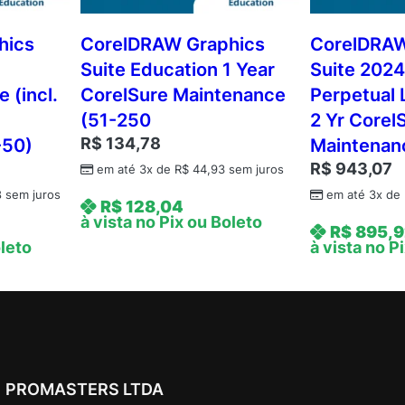
r
e
hics
CorelDRAW Graphics
CorelDRAW
l
Suite Education 1 Year
Suite 2024
S
 (incl.
CorelSure Maintenance
Perpetual L
u
(51-250
2 Yr Corel
r
R$
134,78
-50)
Maintenan
e
R$
943,07
U
em até 3x de
R$
44,93
sem juros
p
8
sem juros
em até 3x de
R$
128,04
g
à vista no Pix ou Boleto
R$
895,9
r
oleto
à vista no P
a
d
e
P
r
o
PROMASTERS LTDA
t