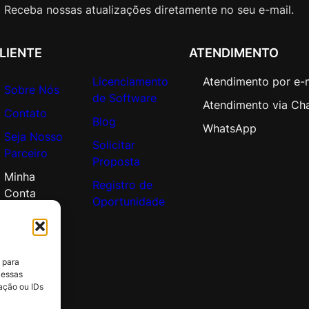
e
Receba nossas atualizações diretamente no seu e-mail.
c
t
LIENTE
ATENDIMENTO
i
o
Licenciamento
Atendimento por e-
n
Sobre Nós
de Software
(
Atendimento via Ch
Contato
6
Blog
WhatsApp
Seja Nosso
1
Solicitar
Parceiro
-
Proposta
3
Minha
Registro de
0
Conta
Oportunidade
0
)
q
u
 para
a
 essas
n
ação ou IDs
t