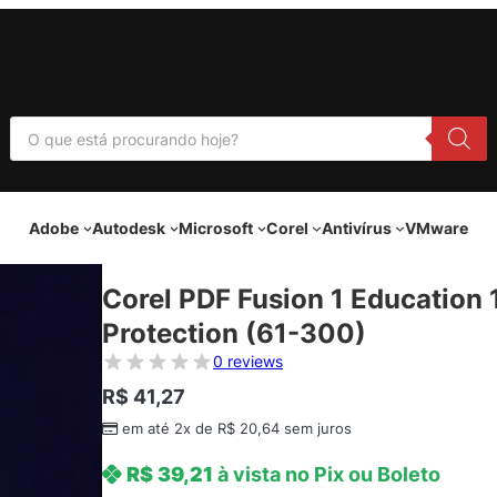
P
e
s
q
u
i
Adobe
Autodesk
Microsoft
Corel
Antivírus
VMware
s
a
r
p
Corel PDF Fusion 1 Education 
r
o
Protection (61-300)
d
u
0 reviews
t
o
R$
41,27
s
em até 2x de
R$
20,64
sem juros
R$
39,21
à vista no Pix ou Boleto