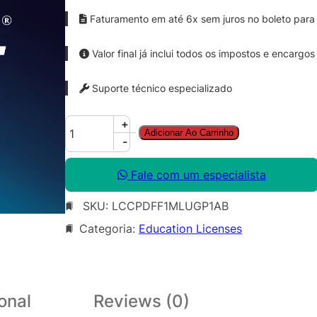
Faturamento em até 6x sem juros no boleto para 
Valor final já inclui todos os impostos e encargos
Suporte técnico especializado
C
+
Adicionar Ao Carrinho
o
-
r
e
Fale com um especialista
l
SKU:
LCCPDFF1MLUGP1AB
P
D
Categoria:
Education Licenses
F
F
u
s
onal
Reviews (0)
i