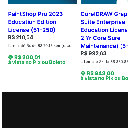
PaintShop Pro 2023
CorelDRAW Grap
Education Edition
Suite Enterprise
License (51-250)
Education License
R$
210,54
2 Yr CorelSure
Maintenance) (5
em até 3x de
R$
70,18
sem juros
R$
992,63
R$
200,01
à vista no Pix ou Boleto
em até 3x de
R$
330,8
R$
943,00
à vista no Pix ou B