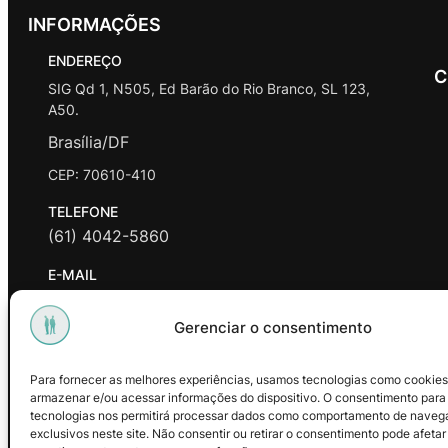
INFORMAÇÕES
ENDEREÇO
C
SIG Qd 1, N505, Ed Barão do Rio Branco, SL 123,
A50.
Brasília/DF
CEP: 70610-410
TELEFONE
(61) 4042-5860
E-MAIL
contato@promasters.net.br
Gerenciar o consentimento
HORÁRIO DE ATENDIMENTO
segunda a sexta das 9hrs às 18hrs exceto feriados.
Para fornecer as melhores experiências, usamos tecnologias como cookies
armazenar e/ou acessar informações do dispositivo. O consentimento para
Facebook
Instagram
Youtube
tecnologias nos permitirá processar dados como comportamento de naveg
exclusivos neste site. Não consentir ou retirar o consentimento pode afetar