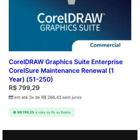
CorelDRAW Graphics Suite Enterprise
CorelSure Maintenance Renewal (1
Year) (51-250)
R$
799,29
em até 3x de
R$
266,43
sem juros
R$
759,33
à vista no Pix ou Boleto