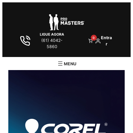
LIGUE AGORA
Entra
0
(61) 4042-
r
5860