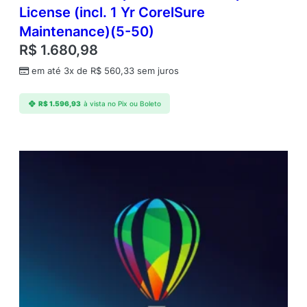
License (incl. 1 Yr CorelSure
Maintenance)(5-50)
R$
1.680,98
em até 3x de
R$
560,33
sem juros
R$
1.596,93
à vista no Pix ou Boleto