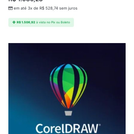
em até 3x de
R$
528,74
sem juros
R$
1.506,92
à vista no Pix ou Boleto