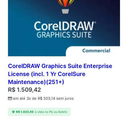
CorelDRAW Graphics Suite Enterprise
License (incl. 1 Yr CorelSure
Maintenance)(251+)
R$
1.509,42
em até 3x de
R$
503,14
sem juros
R$
1.433,95
à vista no Pix ou Boleto