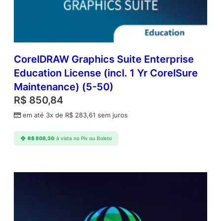
a
t
i
o
n
L
CorelDRAW Graphics Suite Enterprise
i
Education License (incl. 1 Yr CorelSure
c
Maintenance) (5-50)
e
n
R$
850,84
s
em até 3x de
R$
283,61
sem juros
e
(
i
R$
808,30
à vista no Pix ou Boleto
n
c
l
.
2
Y
r