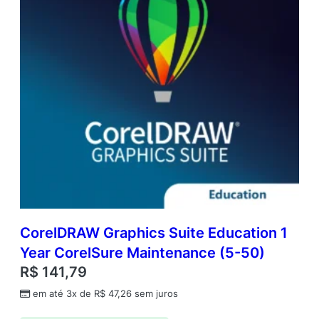
C
o
r
e
l
S
u
r
e
M
a
i
n
t
e
n
CorelDRAW Graphics Suite Education 1
a
Year CorelSure Maintenance (5-50)
n
c
R$
141,79
e
em até 3x de
R$
47,26
sem juros
)
(