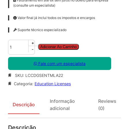
Faturamento em até 6x sem juros no boleto para empresa
(consulte um especialista)
Valor final já inclui todos os impostos e encargos
Suporte técnico especializado
C
+
Adicionar Ao Carrinho
o
-
r
e
Fale com um especialista
l
D
SKU:
LCCDGSENTMLA22
R
Categoria:
Education Licenses
A
W
G
Informação
Reviews
r
Descrição
adicional
(0)
a
p
h
Descrição
i