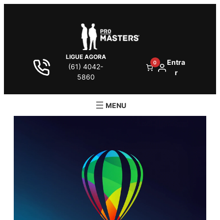
LIGUE AGORA
Entra
0
(61) 4042-
r
5860