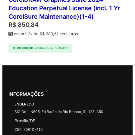
Education Perpetual License (incl. 1 Yr
CorelSure Maintenance)(1-4)
R$
850,84
em até 3x de
R$
283,61
sem juros
R$
808,30
à vista no Pix ou Boleto
INFORMAÇÕES
ENDEREÇO
SIG Qd 1, N505, Ed Barão do Rio Branco, SL 123, A50.
Brasília/DF
CEP: 70610-410