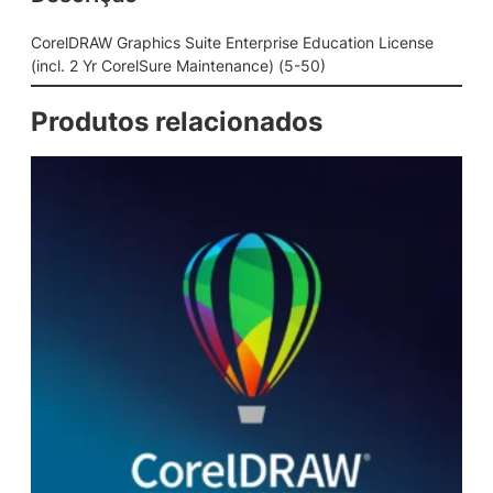
c
s
CorelDRAW Graphics Suite Enterprise Education License
S
(incl. 2 Yr CorelSure Maintenance) (5-50)
u
i
Produtos relacionados
t
e
E
n
t
e
r
p
r
i
s
e
E
d
u
c