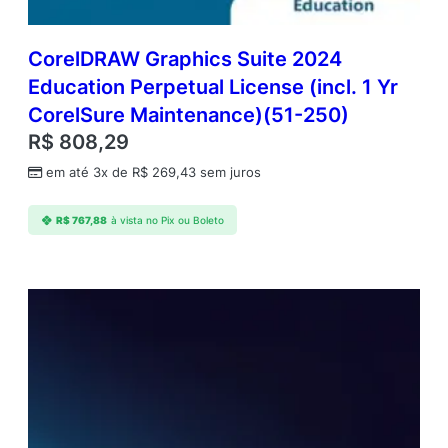
CorelDRAW Graphics Suite 2024
Education Perpetual License (incl. 1 Yr
CorelSure Maintenance)(51-250)
R$
808,29
em até 3x de
R$
269,43
sem juros
R$
767,88
à vista no Pix ou Boleto