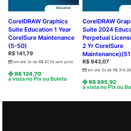
CorelDRAW Graphics
CorelDRAW Grap
Suite Education 1 Year
Suite 2024 Educa
CorelSure Maintenance
Perpetual License
(5-50)
2 Yr CorelSure
R$
141,79
Maintenance)(51
R$
943,07
em até 3x de
R$
47,26
sem juros
em até 3x de
R$
314,3
R$
134,70
à vista no Pix ou Boleto
R$
895,92
à vista no Pix ou B