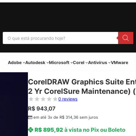
P
e
s
q
u
i
Adobe
Autodesk
Microsoft
Corel
Antivírus
VMware
s
a
r
p
CorelDRAW Graphics Suite Ente
r
o
2 Yr CorelSure Maintenance) 
d
u
0 reviews
t
o
R$
943,07
s
em até 3x de
R$
314,36
sem juros
R$
895,92
à vista no Pix ou Boleto