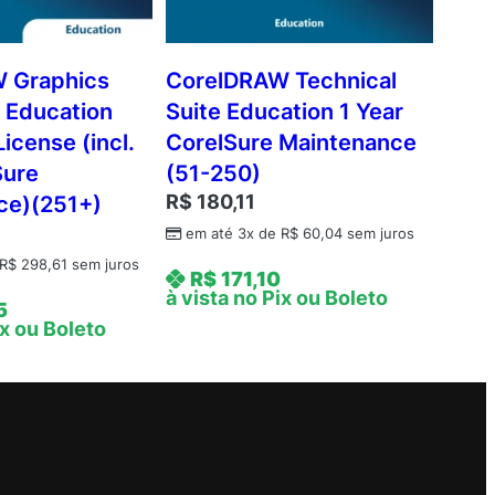
 Graphics
CorelDRAW Technical
 Education
Suite Education 1 Year
icense (incl.
CorelSure Maintenance
Sure
(51-250)
R$
180,11
ce)(251+)
em até 3x de
R$
60,04
sem juros
R$
298,61
sem juros
R$
171,10
à vista no Pix ou Boleto
5
ix ou Boleto