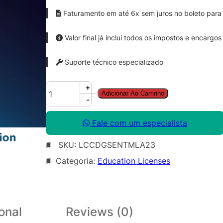
Faturamento em até 6x sem juros no boleto para 
Valor final já inclui todos os impostos e encargos
Suporte técnico especializado
C
+
Adicionar Ao Carrinho
o
-
r
e
Fale com um especialista
l
SKU:
LCCDGSENTMLA23
D
R
Categoria:
Education Licenses
A
W
G
r
onal
Reviews (0)
a