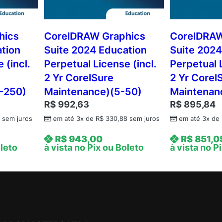
e
E
d
hics
CorelDRAW Graphics
CorelDRAW
u
tion
Suite 2024 Education
Suite 2024
c
 (incl.
Perpetual License (incl.
Perpetual L
a
2 Yr CorelSure
2 Yr Corel
t
-250)
Maintenance)(5-50)
Maintenan
i
R$
992,63
R$
895,84
o
n
6
sem juros
em até 3x de
R$
330,88
sem juros
em até 3x de
L
R$
943,00
R$
851,0
i
oleto
à vista no Pix ou Boleto
à vista no P
c
e
n
s
e
(