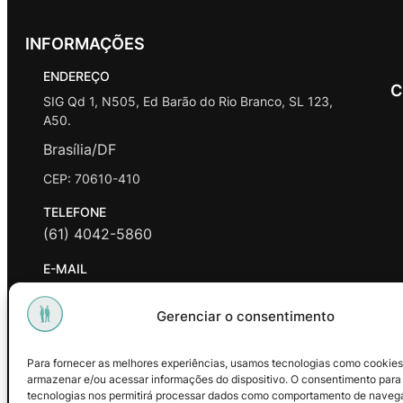
INFORMAÇÕES
ENDEREÇO
C
SIG Qd 1, N505, Ed Barão do Rio Branco, SL 123,
A50.
Brasília/DF
CEP: 70610-410
TELEFONE
(61) 4042-5860
E-MAIL
contato@promasters.net.br
Gerenciar o consentimento
HORÁRIO DE ATENDIMENTO
segunda a sexta das 9hrs às 18hrs exceto feriados.
Para fornecer as melhores experiências, usamos tecnologias como cookies
armazenar e/ou acessar informações do dispositivo. O consentimento para
Facebook
Instagram
Youtube
tecnologias nos permitirá processar dados como comportamento de naveg