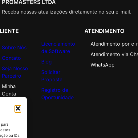
PROMASTERS LTDA
i
n
Receba nossas atualizações diretamente no seu e-mail.
c
l
LIENTE
ATENDIMENTO
.
2
Licenciamento
Atendimento por e-
Y
Sobre Nós
de Software
r
Atendimento via Ch
Contato
C
Blog
WhatsApp
Seja Nosso
o
Solicitar
Parceiro
r
Proposta
e
Minha
Registro de
l
Conta
Oportunidade
S
u
r
e
 para
M
 essas
a
ação ou IDs