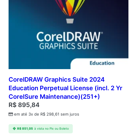
CorelDRAW Graphics Suite 2024
Education Perpetual License (incl. 2 Yr
CorelSure Maintenance)(251+)
R$
895,84
em até 3x de
R$
298,61
sem juros
R$
851,05
à vista no Pix ou Boleto