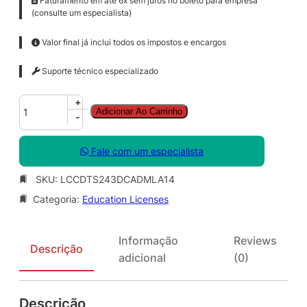
Faturamento em até 6x sem juros no boleto para empresa
(consulte um especialista)
Valor final já inclui todos os impostos e encargos
Suporte técnico especializado
C
+
Adicionar Ao Carrinho
o
-
r
e
Fale com um especialista
l
D
SKU:
LCCDTS243DCADMLA14
R
Categoria:
Education Licenses
A
W
T
Informação
Reviews
e
Descrição
adicional
(0)
c
h
n
Descrição
i