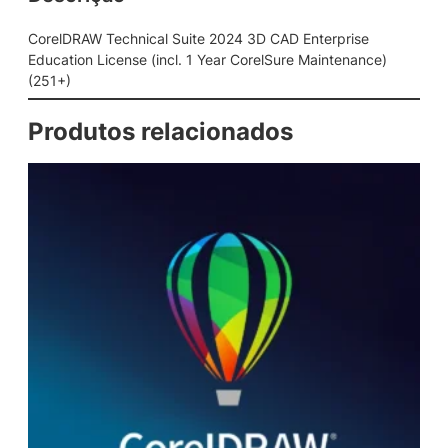
c
a
CorelDRAW Technical Suite 2024 3D CAD Enterprise
l
Education License (incl. 1 Year CorelSure Maintenance)
S
(251+)
u
i
Produtos relacionados
t
e
2
0
2
4
3
D
C
A
D
E
n
t
e