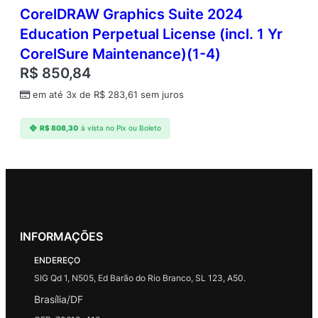
CorelDRAW Graphics Suite 2024
Education Perpetual License (incl. 1 Yr
CorelSure Maintenance)(1-4)
R$
850,84
em até 3x de
R$
283,61
sem juros
R$
808,30
à vista no Pix ou Boleto
INFORMAÇÕES
ENDEREÇO
SIG Qd 1, N505, Ed Barão do Rio Branco, SL 123, A50.
Brasília/DF