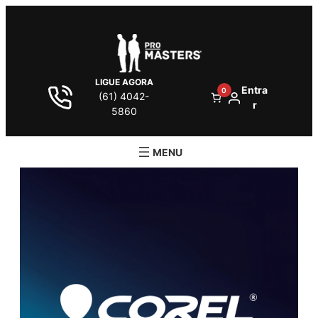
LIGUE AGORA
Entra
0
(61) 4042-
r
5860