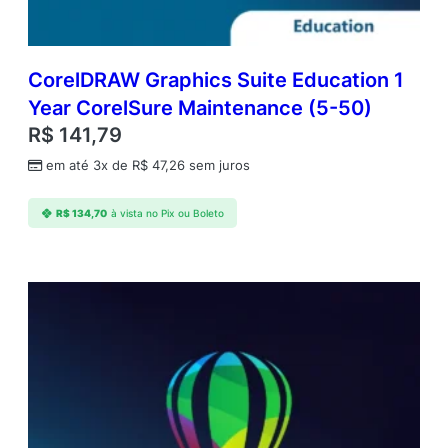
t
i
d
a
CorelDRAW Graphics Suite Education 1
d
Year CorelSure Maintenance (5-50)
e
R$
141,79
em até 3x de
R$
47,26
sem juros
R$
134,70
à vista no Pix ou Boleto