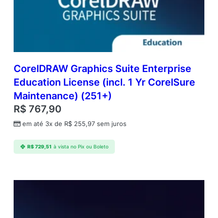
r
p
r
i
s
e
E
CorelDRAW Graphics Suite Enterprise
d
Education License (incl. 1 Yr CorelSure
u
Maintenance) (251+)
c
a
R$
767,90
t
em até 3x de
R$
255,97
sem juros
i
o
n
R$
729,51
à vista no Pix ou Boleto
L
i
c
e
n
s