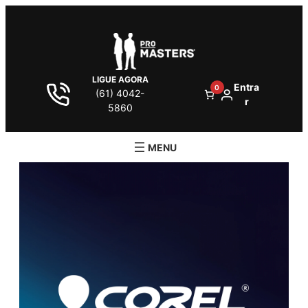
LIGUE AGORA
Entra
0
(61) 4042-
r
5860