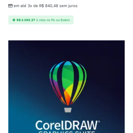
em até 3x de
R$
840,48
sem juros
R$
2.395,37
à vista no Pix ou Boleto