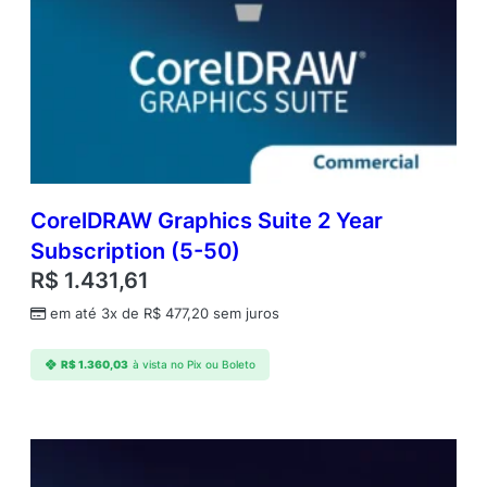
q
u
a
n
t
i
d
a
d
CorelDRAW Graphics Suite 2 Year
e
Subscription (5-50)
R$
1.431,61
em até 3x de
R$
477,20
sem juros
R$
1.360,03
à vista no Pix ou Boleto