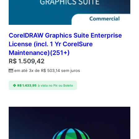
CorelDRAW Graphics Suite Enterprise
License (incl. 1 Yr CorelSure
Maintenance)(251+)
R$
1.509,42
em até 3x de
R$
503,14
sem juros
R$
1.433,95
à vista no Pix ou Boleto