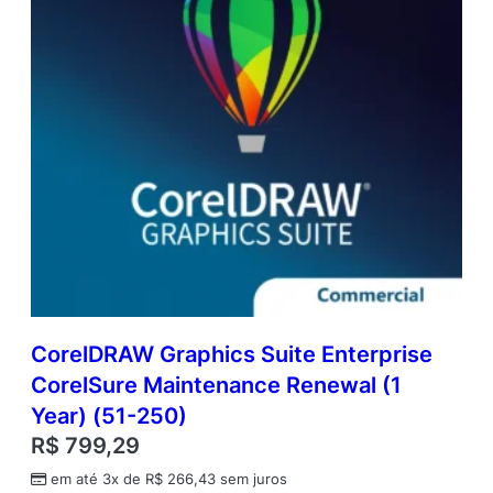
CorelDRAW Graphics Suite Enterprise
CorelSure Maintenance Renewal (1
Year) (51-250)
R$
799,29
em até 3x de
R$
266,43
sem juros