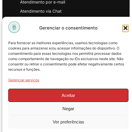
Atendimento por e-mail
Atendimento via Chat
WhatsApp
Gerenciar o consentimento
INSTITUCIONAL
Para fornecer as melhores experiências, usamos tecnologias como
Política de Privacidade
cookies para armazenar e/ou acessar informações do dispositivo. O
consentimento para essas tecnologias nos permitirá processar dados
Política de Troca e Devoluções
como comportamento de navegação ou IDs exclusivos neste site. Não
consentir ou retirar o consentimento pode afetar negativamente certos
Política de Reembolso
recursos e funções.
Termos & Condições de Uso
Gerenciar serviços
Aceitar
Negar
© 2025 – ProMasters. CNPJ:
Ver preferências
18.269.230/0001-16. Todos os direitos
reservados.