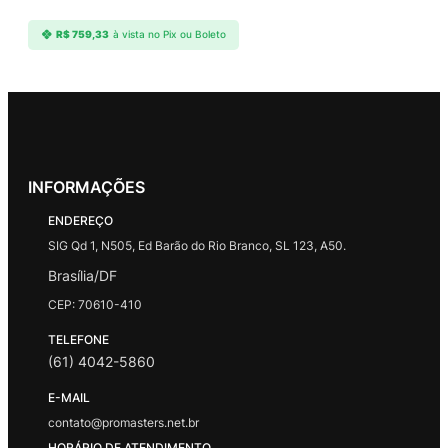
R$
759,33
à vista no Pix ou Boleto
INFORMAÇÕES
ENDEREÇO
SIG Qd 1, N505, Ed Barão do Rio Branco, SL 123, A50.
Brasília/DF
CEP: 70610-410
TELEFONE
(61) 4042-5860
E-MAIL
contato@promasters.net.br
HORÁRIO DE ATENDIMENTO