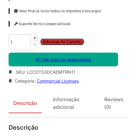
Valor final já inclui todos os impostos e encargos
Suporte técnico especializado
C
+
Adicionar Ao Carrinho
o
-
r
e
Fale com um especialista
l
D
SKU:
LCCDTS3DCADMTRN11
R
Categoria:
Commercial Licenses
A
W
T
Informação
Reviews
e
Descrição
adicional
(0)
c
h
n
Descrição
i
c