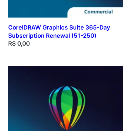
p
t
i
o
n
CorelDRAW Graphics Suite 365-Day
R
Subscription Renewal (51-250)
e
R$
0,00
n
e
w
a
l
(
2
5
1
-
2
5
0
0
)