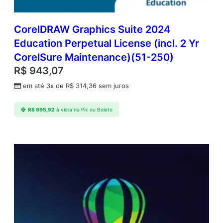
CorelDRAW Graphics Suite 2024
Education Perpetual License (incl. 2 Yr
CorelSure Maintenance)(51-250)
R$
943,07
em até 3x de
R$
314,36
sem juros
R$
895,92
à vista no Pix ou Boleto