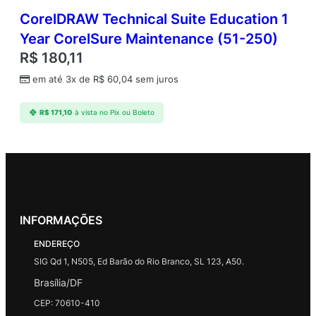
CorelDRAW Technical Suite Education 1
Year CorelSure Maintenance (51-250)
R$
180,11
em até 3x de
R$
60,04
sem juros
R$
171,10
à vista no Pix ou Boleto
INFORMAÇÕES
ENDEREÇO
SIG Qd 1, N505, Ed Barão do Rio Branco, SL 123, A50.
Brasília/DF
CEP: 70610-410