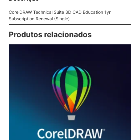
c
a
CorelDRAW Technical Suite 3D CAD Education 1yr
l
Subscription Renewal (Single)
S
u
Produtos relacionados
i
t
e
3
D
C
A
D
E
d
u
c
a
t
i
o