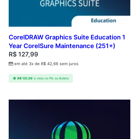
n
1
y
r
S
u
CorelDRAW Graphics Suite Education 1
b
Year CorelSure Maintenance (251+)
s
R$
127,99
c
r
em até 3x de
R$
42,66
sem juros
i
p
R$
121,59
à vista no Pix ou Boleto
t
i
o
n
R
e
n
e
w