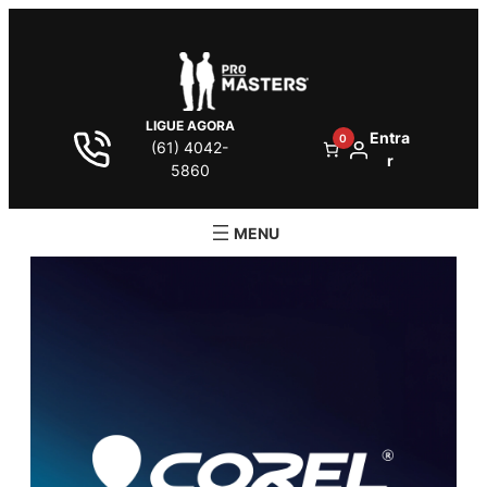
LIGUE AGORA
Entra
0
(61) 4042-
r
5860