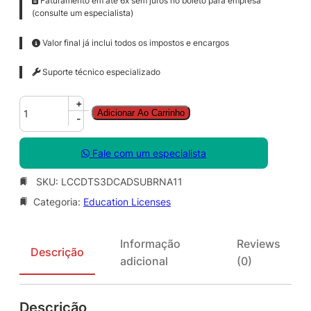
Faturamento em até 6x sem juros no boleto para empresa
(consulte um especialista)
Valor final já inclui todos os impostos e encargos
Suporte técnico especializado
C
+
Adicionar Ao Carrinho
o
-
r
e
Fale com um especialista
l
D
SKU:
LCCDTS3DCADSUBRNA11
R
Categoria:
Education Licenses
A
W
T
Informação
Reviews
e
Descrição
adicional
(0)
c
h
n
Descrição
i