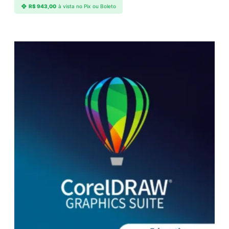
R$
943,00
à vista no Pix ou Boleto