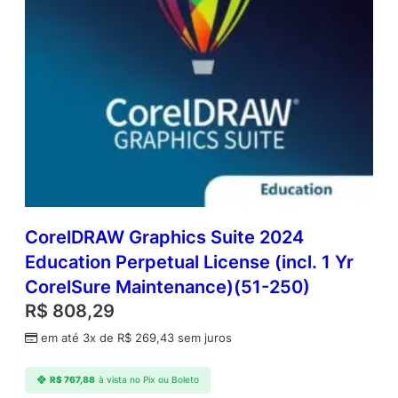
CorelDRAW Graphics Suite 2024
Education Perpetual License (incl. 1 Yr
CorelSure Maintenance)(51-250)
R$
808,29
em até 3x de
R$
269,43
sem juros
R$
767,88
à vista no Pix ou Boleto