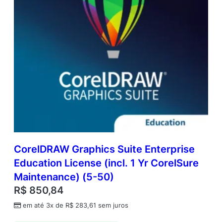
n
t
i
d
a
d
e
CorelDRAW Graphics Suite Enterprise
Education License (incl. 1 Yr CorelSure
Maintenance) (5-50)
R$
850,84
em até 3x de
R$
283,61
sem juros