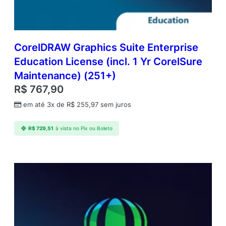
S
u
b
s
c
CorelDRAW Graphics Suite Enterprise
r
Education License (incl. 1 Yr CorelSure
i
Maintenance) (251+)
p
t
R$
767,90
i
em até 3x de
R$
255,97
sem juros
o
n
(
R$
729,51
à vista no Pix ou Boleto
2
5
0
1
+
)
q
u
a