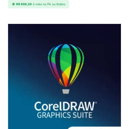
R$
808,30
à vista no Pix ou Boleto