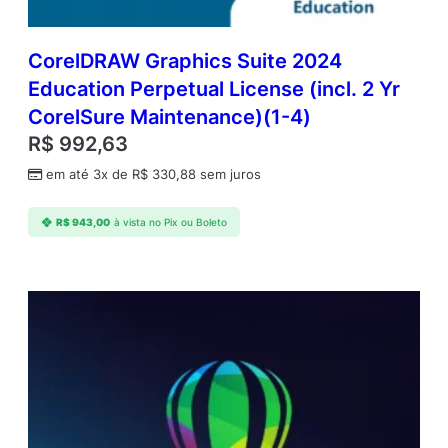
CorelDRAW Graphics Suite 2024
Education Perpetual License (incl. 2 Yr
CorelSure Maintenance)(1-4)
R$
992,63
em até 3x de
R$
330,88
sem juros
R$
943,00
à vista no Pix ou Boleto