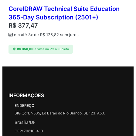
CorelDRAW Technical Suite Education
365-Day Subscription (2501+)
R$
377,47
em até 3x de
R$
125,82
sem juros
R$
358,60
à vista no Pix ou Boleto
INFORMAÇÕES
ENDEREÇO
SIG Qd 1, N505, Ed Barão do Rio Branco, SL 123, A50.
Brasília/DF
CEP: 70610-410