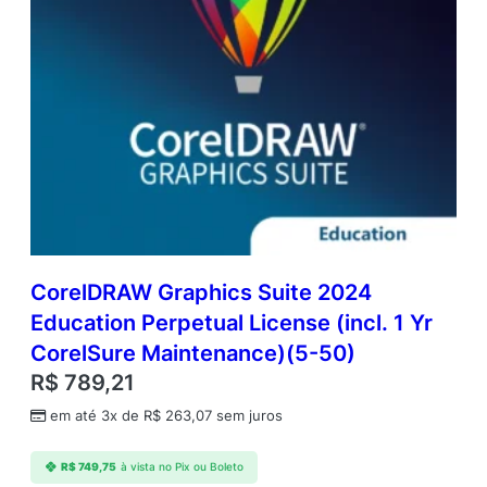
CorelDRAW Graphics Suite 2024
Education Perpetual License (incl. 1 Yr
CorelSure Maintenance)(5-50)
R$
789,21
em até 3x de
R$
263,07
sem juros
R$
749,75
à vista no Pix ou Boleto