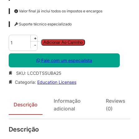
Valor final já inclui todos os impostos e encargos
Suporte técnico especializado
C
+
Adicionar Ao Carrinho
o
-
r
e
Fale com um especialista
l
D
SKU:
LCCDTSSUBA25
R
Categoria:
Education Licenses
A
W
T
Informação
Reviews
e
Descrição
adicional
(0)
c
h
n
Descrição
i
c