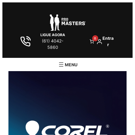
LIGUE AGORA
Entra
0
(61) 4042-
r
5860