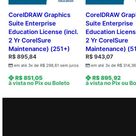
CorelDRAW Graphics
CorelDRAW Grap
Suite Enterprise
Suite Enterprise
Education License (incl.
Education License
2 Yr CorelSure
2 Yr CorelSure
Maintenance) (251+)
Maintenance) (5
R$
895,84
R$
943,07
em até 3x de
R$
298,61
sem juros
em até 3x de
R$
314,3
R$
851,05
R$
895,92
à vista no Pix ou Boleto
à vista no Pix ou B