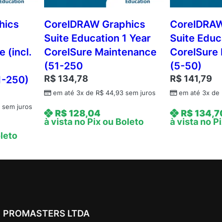
n
2
hics
CorelDRAW Graphics
CorelDRAW
Y
Suite Education 1 Year
Suite Educ
e
 (incl.
CorelSure Maintenance
CorelSure
a
(51-250
(5-50)
r
R$
134,78
R$
141,79
1-250)
S
u
em até 3x de
R$
44,93
sem juros
em até 3x de
b
6
sem juros
R$
128,04
R$
134,7
s
à vista no Pix ou Boleto
à vista no P
c
oleto
r
i
p
t
i
o
PROMASTERS LTDA
n