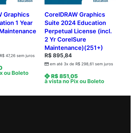
 Graphics
CorelDRAW Graphics
ation 1 Year
Suite 2024 Education
 Maintenance
Perpetual License (incl.
2 Yr CorelSure
Maintenance)(251+)
R$
895,84
R$
47,26
sem juros
em até 3x de
R$
298,61
sem juros
0
ix ou Boleto
R$
851,05
à vista no Pix ou Boleto