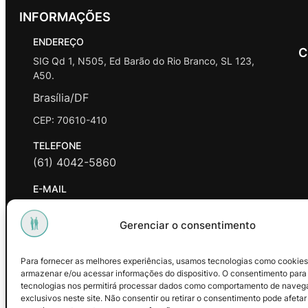
INFORMAÇÕES
ENDEREÇO
C
SIG Qd 1, N505, Ed Barão do Rio Branco, SL 123,
A50.
Brasília/DF
CEP: 70610-410
TELEFONE
(61) 4042-5860
E-MAIL
contato@promasters.net.br
Gerenciar o consentimento
HORÁRIO DE ATENDIMENTO
segunda a sexta das 9hrs às 18hrs exceto feriados.
Para fornecer as melhores experiências, usamos tecnologias como cookies
armazenar e/ou acessar informações do dispositivo. O consentimento para
Facebook
Instagram
Youtube
tecnologias nos permitirá processar dados como comportamento de naveg
exclusivos neste site. Não consentir ou retirar o consentimento pode afetar