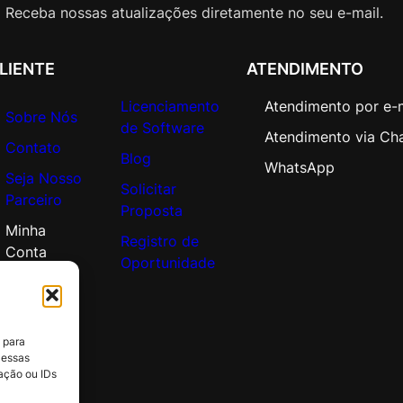
(
Receba nossas atualizações diretamente no seu e-mail.
5
1
LIENTE
ATENDIMENTO
-
2
Licenciamento
Atendimento por e-
5
Sobre Nós
de Software
0
Atendimento via Ch
Contato
)
Blog
WhatsApp
Seja Nosso
q
Solicitar
Parceiro
u
Proposta
a
Minha
Registro de
n
Conta
Oportunidade
t
i
d
a
 para
d
 essas
e
ação ou IDs