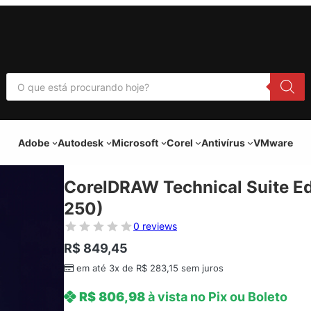
P
e
s
q
u
i
Adobe
Autodesk
Microsoft
Corel
Antivírus
VMware
s
a
r
p
CorelDRAW Technical Suite Ed
r
o
250)
d
u
0 reviews
t
o
R$
849,45
s
em até 3x de
R$
283,15
sem juros
R$
806,98
à vista no Pix ou Boleto