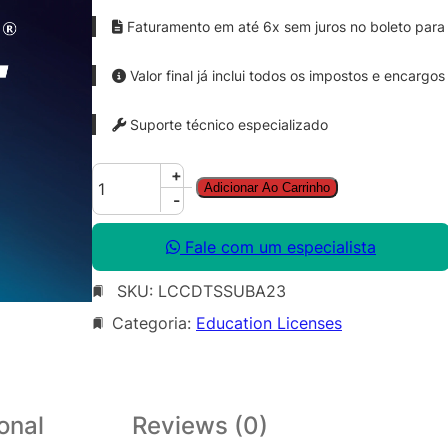
Faturamento em até 6x sem juros no boleto para 
Valor final já inclui todos os impostos e encargos
Suporte técnico especializado
C
+
Adicionar Ao Carrinho
o
-
r
e
Fale com um especialista
l
SKU:
LCCDTSSUBA23
D
R
Categoria:
Education Licenses
A
W
T
e
onal
Reviews (0)
c