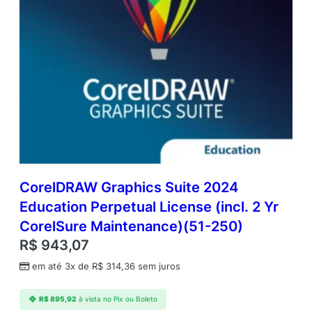
CorelDRAW Graphics Suite 2024
Education Perpetual License (incl. 2 Yr
CorelSure Maintenance)(51-250)
R$
943,07
em até 3x de
R$
314,36
sem juros
R$
895,92
à vista no Pix ou Boleto