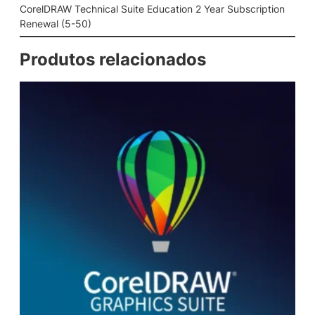
a
CorelDRAW Technical Suite Education 2 Year Subscription
l
Renewal (5-50)
S
u
Produtos relacionados
i
t
e
E
d
u
c
a
t
i
o
n
2
Y
e
a
r