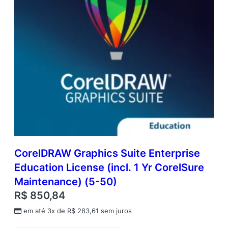
5
0
)
q
u
a
n
t
i
d
a
d
e
CorelDRAW Graphics Suite Enterprise
Education License (incl. 1 Yr CorelSure
Maintenance) (5-50)
R$
850,84
em até 3x de
R$
283,61
sem juros