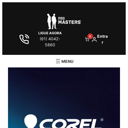
LIGUE AGORA
Entra
0
(61) 4042-
r
5860