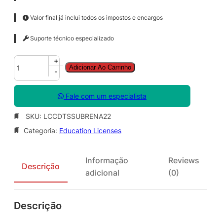
Valor final já inclui todos os impostos e encargos
Suporte técnico especializado
C
+
Adicionar Ao Carrinho
o
-
r
e
Fale com um especialista
l
D
SKU:
LCCDTSSUBRENA22
R
Categoria:
Education Licenses
A
W
T
Informação
Reviews
e
Descrição
adicional
(0)
c
h
n
Descrição
i
c