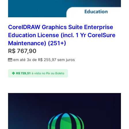
S
u
b
s
c
CorelDRAW Graphics Suite Enterprise
r
Education License (incl. 1 Yr CorelSure
i
Maintenance) (251+)
p
t
R$
767,90
i
em até 3x de
R$
255,97
sem juros
o
n
R
R$
729,51
à vista no Pix ou Boleto
e
n
e
w
a
l
(
5
-