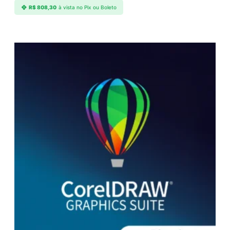
R$
808,30
à vista no Pix ou Boleto