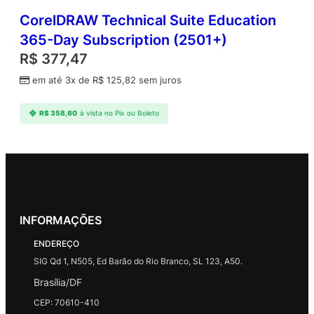
CorelDRAW Technical Suite Education
365-Day Subscription (2501+)
R$
377,47
em até 3x de
R$
125,82
sem juros
R$
358,60
à vista no Pix ou Boleto
INFORMAÇÕES
ENDEREÇO
SIG Qd 1, N505, Ed Barão do Rio Branco, SL 123, A50.
Brasília/DF
CEP: 70610-410