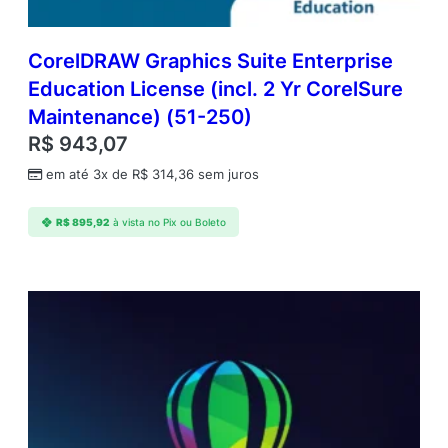
CorelDRAW Graphics Suite Enterprise
Education License (incl. 2 Yr CorelSure
Maintenance) (51-250)
R$
943,07
em até 3x de
R$
314,36
sem juros
R$
895,92
à vista no Pix ou Boleto