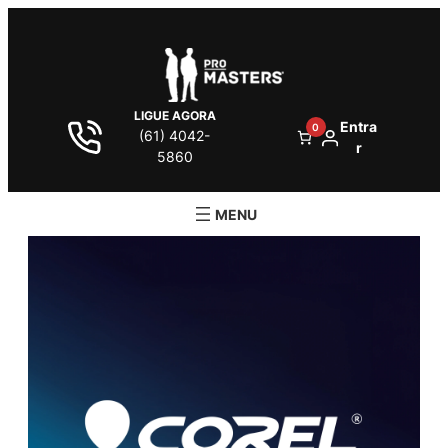
LIGUE AGORA
Entra
0
(61) 4042-
r
5860