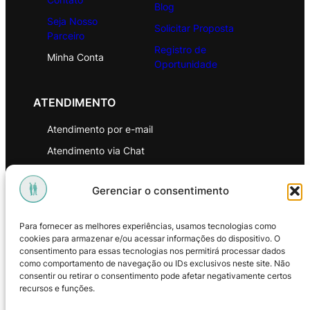
Blog
Seja Nosso
Solicitar Proposta
Parceiro
Registro de
Minha Conta
Oportunidade
ATENDIMENTO
Atendimento por e-mail
Atendimento via Chat
WhatsApp
Gerenciar o consentimento
INSTITUCIONAL
Para fornecer as melhores experiências, usamos tecnologias como
Política de Privacidade
cookies para armazenar e/ou acessar informações do dispositivo. O
consentimento para essas tecnologias nos permitirá processar dados
Política de Troca e Devoluções
como comportamento de navegação ou IDs exclusivos neste site. Não
consentir ou retirar o consentimento pode afetar negativamente certos
Política de Reembolso
recursos e funções.
Termos & Condições de Uso