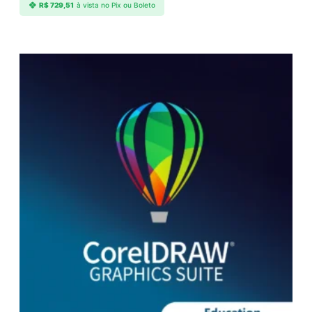
R$
729,51
à vista no Pix ou Boleto