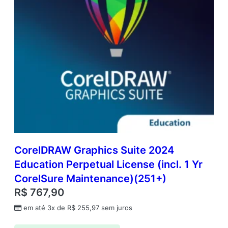
CorelDRAW Graphics Suite 2024
Education Perpetual License (incl. 1 Yr
CorelSure Maintenance)(251+)
R$
767,90
em até 3x de
R$
255,97
sem juros