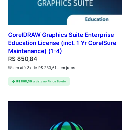
D
a
y
S
u
b
CorelDRAW Graphics Suite Enterprise
s
Education License (incl. 1 Yr CorelSure
c
Maintenance) (1-4)
r
i
R$
850,84
p
em até 3x de
R$
283,61
sem juros
t
i
o
R$
808,30
à vista no Pix ou Boleto
n
R
e
n
e
w
a