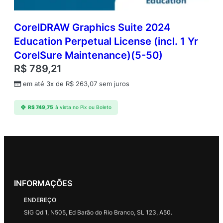
CorelDRAW Graphics Suite 2024
Education Perpetual License (incl. 1 Yr
CorelSure Maintenance)(5-50)
R$
789,21
em até 3x de
R$
263,07
sem juros
R$
749,75
à vista no Pix ou Boleto
INFORMAÇÕES
ENDEREÇO
SIG Qd 1, N505, Ed Barão do Rio Branco, SL 123, A50.