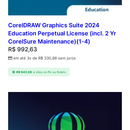
CorelDRAW Graphics Suite 2024
Education Perpetual License (incl. 2 Yr
CorelSure Maintenance)(1-4)
R$
992,63
em até 3x de
R$
330,88
sem juros
R$
943,00
à vista no Pix ou Boleto