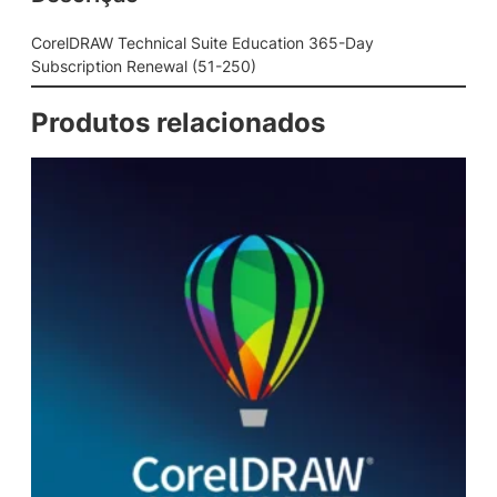
c
a
CorelDRAW Technical Suite Education 365-Day
l
Subscription Renewal (51-250)
S
u
Produtos relacionados
i
t
e
E
d
u
c
a
t
i
o
n
3
6
5
-