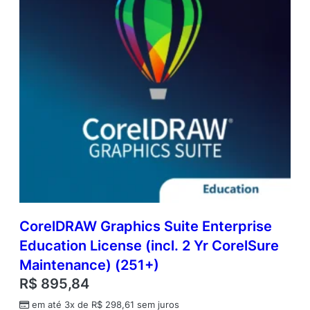
l
(
5
1
-
2
5
0
)
q
u
a
n
t
i
d
CorelDRAW Graphics Suite Enterprise
a
Education License (incl. 2 Yr CorelSure
d
e
Maintenance) (251+)
R$
895,84
em até 3x de
R$
298,61
sem juros