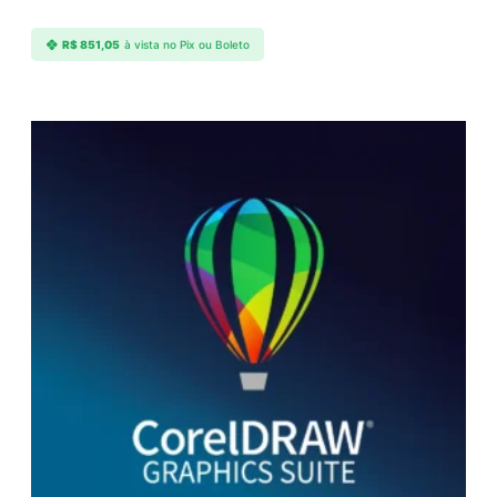
R$
851,05
à vista no Pix ou Boleto