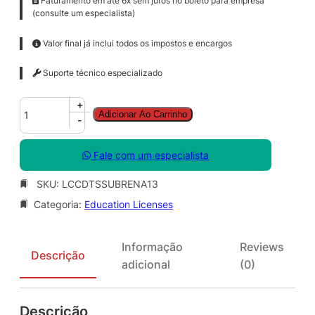
Faturamento em até 6x sem juros no boleto para empresa
(consulte um especialista)
Valor final já inclui todos os impostos e encargos
Suporte técnico especializado
C
+
Adicionar Ao Carrinho
o
-
r
e
Fale com um especialista
l
D
SKU:
LCCDTSSUBRENA13
R
Categoria:
Education Licenses
A
W
T
Informação
Reviews
e
Descrição
adicional
(0)
c
h
n
Descrição
i