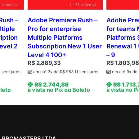
Rush –
Adobe Premiere Rush –
Adobe Pre
tiple
Pro for enterprise
for teams 
iption
Multiple Platforms
Platforms 
evel 2
Subscription New 1 User
Renewal 1 
Level 4 100+
– 9
R$
2.889,33
R$
1.803,9
5
sem juros
em até 3x de
R$
963,11
sem juros
em até 3x de
R$
2.744,86
R$
1.713,
oleto
à vista no Pix ou Boleto
à vista no P
PROMASTERS LTDA