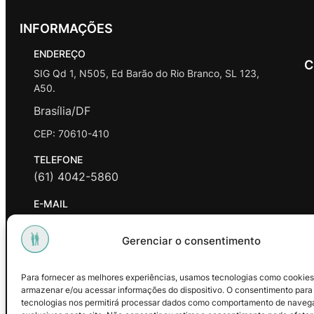
INFORMAÇÕES
ENDEREÇO
C
SIG Qd 1, N505, Ed Barão do Rio Branco, SL 123,
A50.
Brasília/DF
CEP: 70610-410
TELEFONE
(61) 4042-5860
E-MAIL
contato@promasters.net.br
Gerenciar o consentimento
HORÁRIO DE ATENDIMENTO
segunda a sexta das 9hrs às 18hrs exceto feriados.
Para fornecer as melhores experiências, usamos tecnologias como cookies
armazenar e/ou acessar informações do dispositivo. O consentimento para
Facebook
Instagram
Youtube
tecnologias nos permitirá processar dados como comportamento de naveg