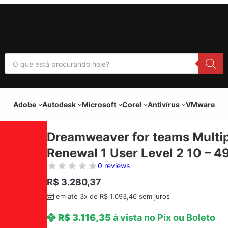
P
e
s
q
u
i
Adobe
Autodesk
Microsoft
Corel
Antivírus
VMware
s
a
r
p
Dreamweaver for teams Multip
r
o
Renewal 1 User Level 2 10 – 4
d
u
0 reviews
t
o
R$
3.280,37
s
em até 3x de
R$
1.093,46
sem juros
R$
3.116,35
à vista no Pix ou Boleto