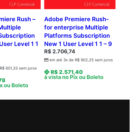
miere Rush –
Adobe Premiere Rush-
Multiple
for enterprise Multiple
Subscription
Platforms Subscription
User Level 1 1
New 1 User Level 1 1 – 9
R$
2.706,74
8
em até 3x de
R$
902,25
sem juros
R$
601,33
sem juros
R$
2.571,40
à vista no Pix ou Boleto
78
ix ou Boleto