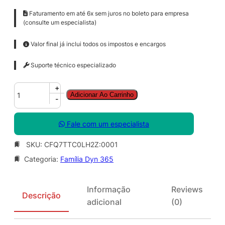
Faturamento em até 6x sem juros no boleto para empresa
(consulte um especialista)
Valor final já inclui todos os impostos e encargos
Suporte técnico especializado
D
+
Adicionar Ao Carrinho
y
-
n
a
Fale com um especialista
m
i
SKU:
CFQ7TTC0LH2Z:0001
c
Categoria:
Família Dyn 365
s
3
6
Informação
Reviews
5
Descrição
adicional
(0)
C
o
m