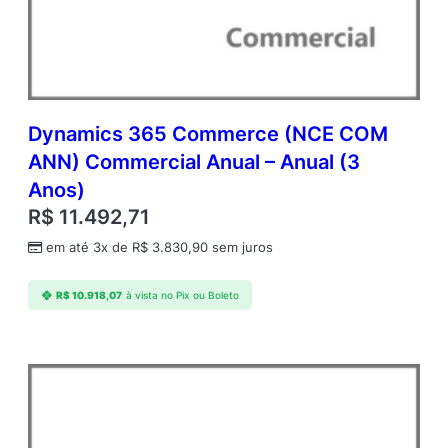
n
t
i
d
a
d
Dynamics 365 Commerce (NCE COM
e
ANN) Commercial Anual – Anual (3
Anos)
R$
11.492,71
em até 3x de
R$
3.830,90
sem juros
R$
10.918,07
à vista no Pix ou Boleto