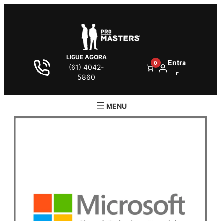
LIGUE AGORA
Entra
0
(61) 4042-
r
5860