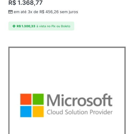
R$
1.368,77
A
n
em até 3x de
R$
456,26
sem juros
u
a
R$
1.300,33
à vista no Pix ou Boleto
l
–
A
n
u
a
l
(
3
A
n
o
s
)
q
u
a