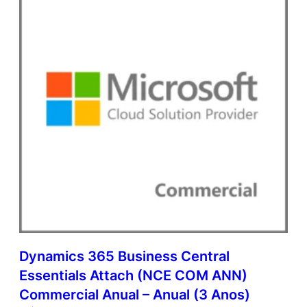
r
(
N
C
E
C
O
M
A
N
N
)
C
o
m
m
e
r
Dynamics 365 Business Central
c
Essentials Attach (NCE COM ANN)
i
a
Commercial Anual – Anual (3 Anos)
l