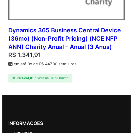
Dynamics 365 Business Central Device
(36mo) (Non-Profit Pricing) (NCE NFP
ANN) Charity Anual – Anual (3 Anos)
R$
1.341,91
em até 3x de
R$
447,30
sem juros
R$
1.274,81
à vista no Pix ou Boleto
INFORMAÇÕES