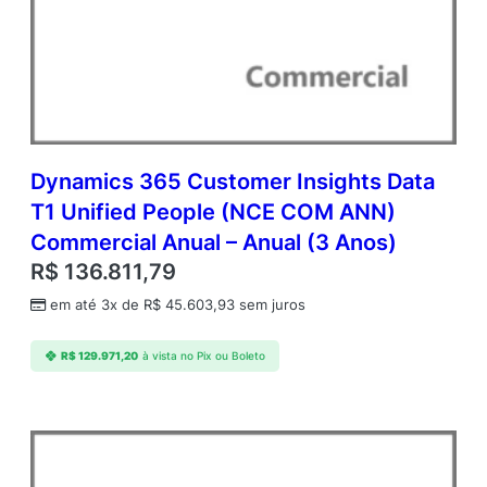
n
g
D
y
n
a
m
i
Dynamics 365 Customer Insights Data
c
T1 Unified People (NCE COM ANN)
s
Commercial Anual – Anual (3 Anos)
3
6
R$
136.811,79
5
em até 3x de
R$
45.603,93
sem juros
B
a
s
R$
129.971,20
à vista no Pix ou Boleto
e
O
f
f
e