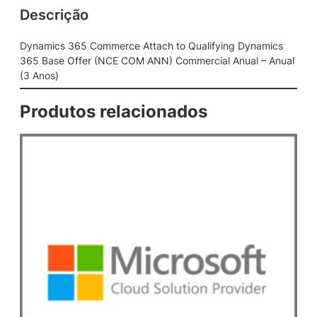
Descrição
m
e
r
Dynamics 365 Commerce Attach to Qualifying Dynamics
c
365 Base Offer (NCE COM ANN) Commercial Anual – Anual
e
(3 Anos)
A
t
Produtos relacionados
t
a
c
h
t
o
Q
u
a
l
i
f
y
i