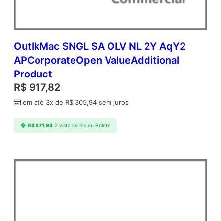
d
e
m
i
c
OutlkMac SNGL SA OLV NL 2Y AqY2
O
APCorporateOpen ValueAdditional
p
Product
e
n
R$
917,82
V
em até 3x de
R$
305,94
sem juros
a
l
u
R$
871,93
à vista no Pix ou Boleto
e
q
u
a
n
t
i
d
a