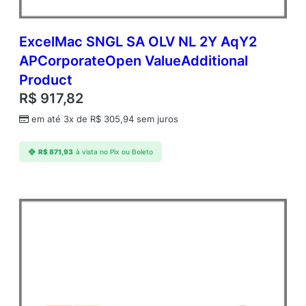
ExcelMac SNGL SA OLV NL 2Y AqY2
APCorporateOpen ValueAdditional
Product
R$
917,82
em até 3x de
R$
305,94
sem juros
R$
871,93
à vista no Pix ou Boleto