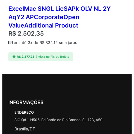
ExcelMac SNGL LicSAPk OLV NL 2Y
AqY2 APCorporateOpen
ValueAdditional Product
R$
2.502,35
em até 3x de
R$
834,12
sem juros
R$
2.377,23
à vista no Pix ou Boleto
INFORMAÇÕES
ENDEREÇO
SIG Qd 1, N505, Ed Barão do Rio Branco, SL 123, A50.
Brasília/DF