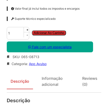
Valor final já inclui todos os impostos e encargos
Suporte técnico especializado
E
+
Adicionar Ao Carrinho
x
-
c
e
Fale com um especialista
l
S
SKU:
065-08713
N
Categoria:
App Avulso
G
L
L
Informação
Reviews
i
Descrição
adicional
(0)
c
S
A
Descrição
P
k