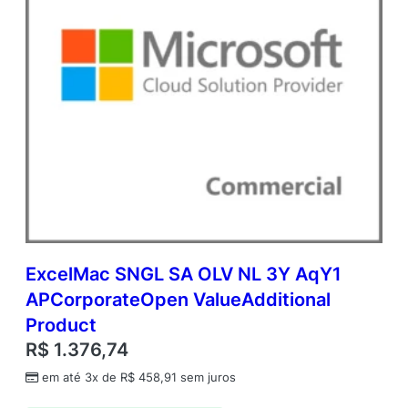
d
e
ExcelMac SNGL SA OLV NL 3Y AqY1
APCorporateOpen ValueAdditional
Product
R$
1.376,74
em até 3x de
R$
458,91
sem juros