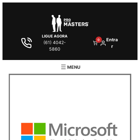
LIGUE AGORA
Entra
0
(61) 4042-
r
5860