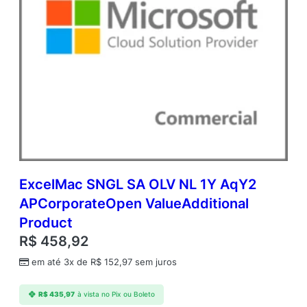
ExcelMac SNGL SA OLV NL 1Y AqY2
APCorporateOpen ValueAdditional
Product
R$
458,92
em até 3x de
R$
152,97
sem juros
R$
435,97
à vista no Pix ou Boleto