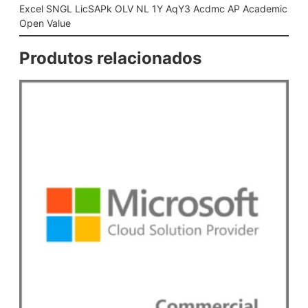
O
Excel SNGL LicSAPk OLV NL 1Y AqY3 Acdmc AP Academic
L
Open Value
V
N
Produtos relacionados
L
1
Y
A
q
Y
3
A
c
d
m
c
A
P
A
c
a