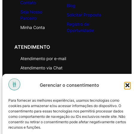
Contato
Blog
Seja Nosso
Solicitar Proposta
Parceiro
Registro de
Minha Conta
Oportunidade
ATENDIMENTO
Atendimento por e-mail
Atendimento via Chat
WhatsApp
Gerenciar o consentimento
INSTITUCIONAL
Para fornecer as melhores experiências, usamos tecnologias como
Política de Privacidade
cookies para armazenar e/ou acessar informações do dispositivo. O
consentimento para essas tecnologias nos permitirá processar dados
Política de Troca e Devoluções
como comportamento de navegação ou IDs exclusivos neste site. Não
consentir ou retirar o consentimento pode afetar negativamente certos
Política de Reembolso
recursos e funções.
Termos & Condições de Uso