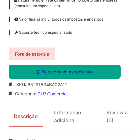
Faturamento em até 6x sem juros no boleto para empresa
(consulte um especialista)
Valor final já inclui todos os impostos e encargos
Suporte técnico especializado
Fora de estoque
Fale com um especialista
SKU:
65291534BA02A12
Categoria:
CLP Comercial
Informação
Reviews
Descrição
adicional
(0)