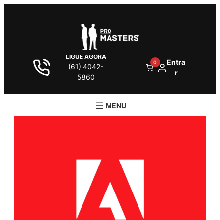
LIGUE AGORA
Entra
0
(61) 4042-
r
5860