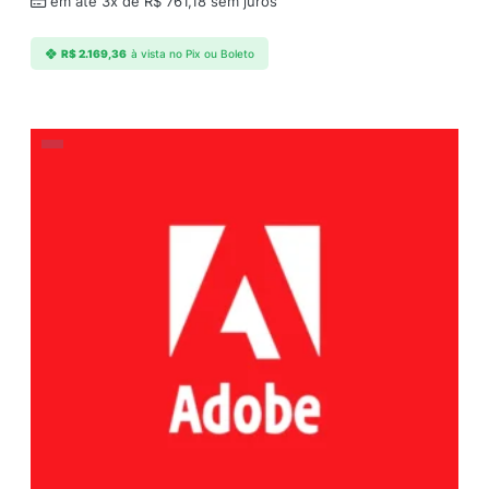
em até 3x de
R$
761,18
sem juros
R$
2.169,36
à vista no Pix ou Boleto