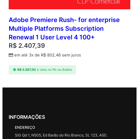
Adobe Premiere Rush- for enterprise
Multiple Platforms Subscription
Renewal 1 User Level 4 100+
R$
2.407,39
em até 3x de
R$
802,46
sem juros
R$
2.287,02
à vista no Pix ou Boleto
INFORMAÇÕES
ENDEREÇO
SIG Qd 1, N505, Ed Barão do Rio Branco, SL 123, A50.