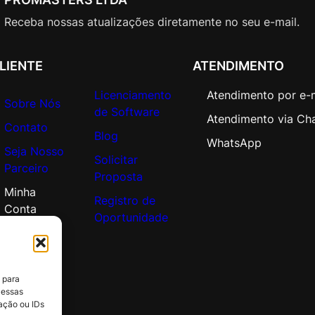
c
a
Receba nossas atualizações diretamente no seu e-mail.
d
e
LIENTE
ATENDIMENTO
m
i
Licenciamento
Atendimento por e-
Sobre Nós
c
de Software
Atendimento via Ch
O
Contato
Blog
p
WhatsApp
Seja Nosso
e
Solicitar
Parceiro
n
Proposta
V
Minha
Registro de
a
Conta
Oportunidade
l
u
e
q
 para
u
 essas
ação ou IDs
a