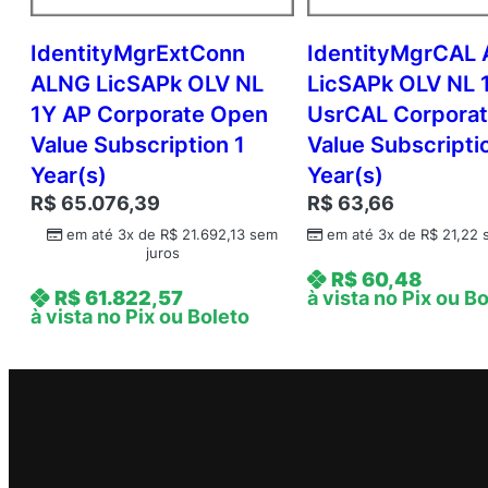
IdentityMgrExtConn
IdentityMgrCAL
ALNG LicSAPk OLV NL
LicSAPk OLV NL 
1Y AP Corporate Open
UsrCAL Corpora
Value Subscription 1
Value Subscripti
Year(s)
Year(s)
R$
65.076,39
R$
63,66
em até 3x de
R$
21.692,13
sem
em até 3x de
R$
21,22
s
juros
R$
60,48
R$
61.822,57
à vista no Pix ou B
à vista no Pix ou Boleto