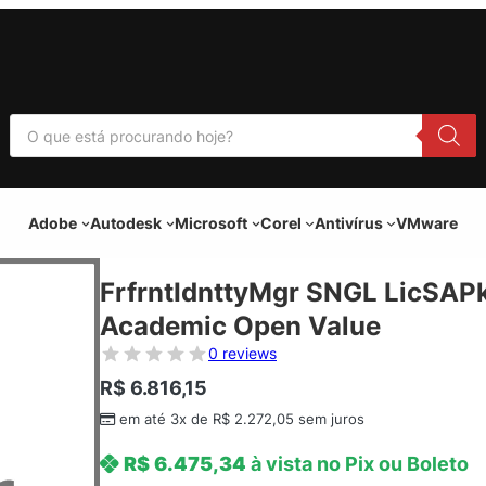
P
e
s
q
u
i
Adobe
Autodesk
Microsoft
Corel
Antivírus
VMware
s
a
r
p
FrfrntIdnttyMgr SNGL LicSAP
r
o
Academic Open Value
d
u
0 reviews
t
o
R$
6.816,15
s
em até 3x de
R$
2.272,05
sem juros
R$
6.475,34
à vista no Pix ou Boleto