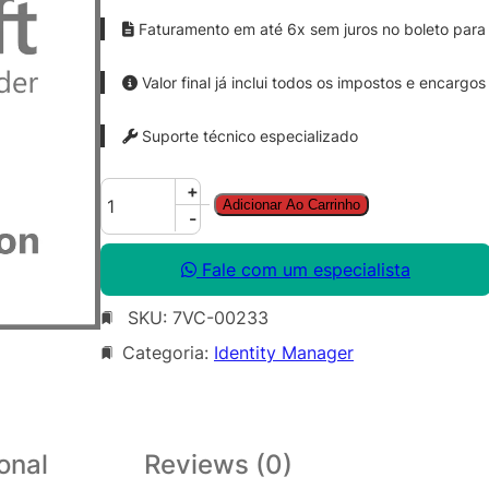
Faturamento em até 6x sem juros no boleto para 
Valor final já inclui todos os impostos e encargos
Suporte técnico especializado
F
+
Adicionar Ao Carrinho
r
-
f
r
Fale com um especialista
n
SKU:
7VC-00233
t
I
Categoria:
Identity Manager
d
n
t
t
onal
Reviews (0)
y