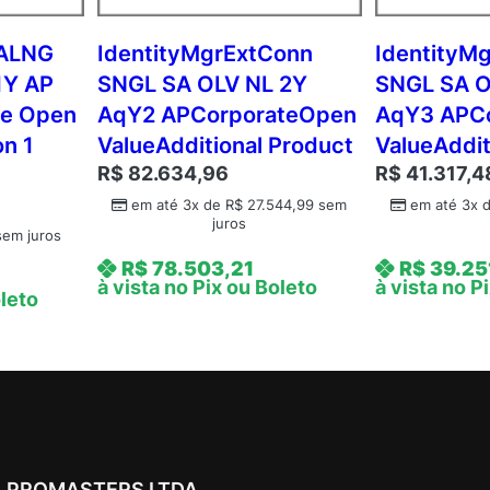
2
Y
 ALNG
IdentityMgrExtConn
IdentityM
A
1Y AP
SNGL SA OLV NL 2Y
SNGL SA O
q
te Open
AqY2 APCorporateOpen
AqY3 APC
Y
on 1
ValueAdditional Product
ValueAddit
2
R$
82.634,96
R$
41.317,4
A
c
em até 3x de
R$
27.544,99
sem
em até 3x 
juros
d
em juros
m
R$
78.503,21
R$
39.25
c
à vista no Pix ou Boleto
à vista no P
oleto
A
P
L
i
v
e
A
PROMASTERS LTDA