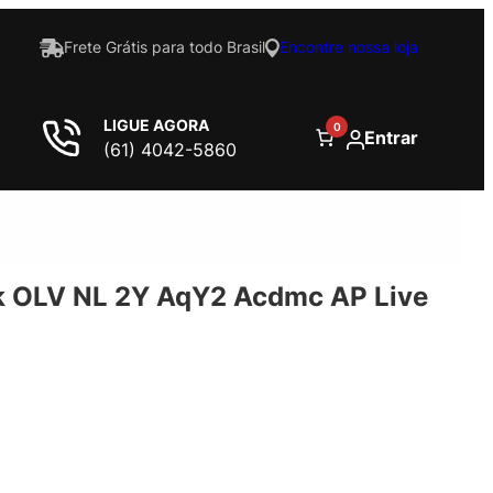
Frete Grátis para todo Brasil
Encontre nossa loja
LIGUE AGORA
0
Entrar
(61) 4042-5860
k OLV NL 2Y AqY2 Acdmc AP Live