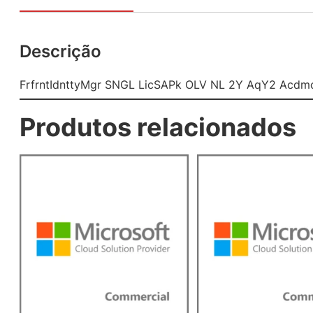
Descrição
FrfrntIdnttyMgr SNGL LicSAPk OLV NL 2Y AqY2 Acdmc
Produtos relacionados