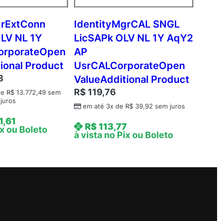
grExtConn
IdentityMgrCAL SNGL
LV NL 1Y
LicSAPk OLV NL 1Y AqY2
orporateOpen
AP
ional Product
UsrCALCorporateOpen
8
ValueAdditional Product
R$
119,76
de
R$
13.772,49
sem
juros
em até 3x de
R$
39,92
sem juros
1,61
R$
113,77
ix ou Boleto
à vista no Pix ou Boleto