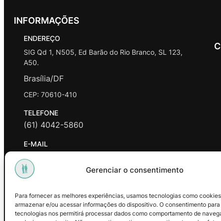
INFORMAÇÕES
ENDEREÇO
C
SIG Qd 1, N505, Ed Barão do Rio Branco, SL 123,
A50.
Brasília/DF
CEP: 70610-410
TELEFONE
(61) 4042-5860
E-MAIL
contato@promasters.net.br
Gerenciar o consentimento
HORÁRIO DE ATENDIMENTO
segunda a sexta das 9hrs às 18hrs exceto feriados.
Para fornecer as melhores experiências, usamos tecnologias como cookies
armazenar e/ou acessar informações do dispositivo. O consentimento para
Facebook
Instagram
Youtube
tecnologias nos permitirá processar dados como comportamento de naveg