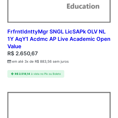
c
A
P
L
i
v
FrfrntIdnttyMgr SNGL LicSAPk OLV NL
e
1Y AqY1 Acdmc AP Live Academic Open
A
Value
c
a
R$
2.650,67
d
em até 3x de
R$
883,56
sem juros
e
m
i
R$
2.518,14
à vista no Pix ou Boleto
c
O
p
e
n
V
a