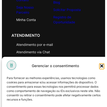
Blog
Seja Nosso
Solicitar Proposta
Parceiro
Registro de
Minha Conta
Oportunidade
ATENDIMENTO
Atendimento por e-mail
Atendimento via Chat
WhatsApp
Gerenciar o consentimento
INSTITUCIONAL
Para fornecer as melhores experiências, usamos tecnologias como
Política de Privacidade
cookies para armazenar e/ou acessar informações do dispositivo. O
consentimento para essas tecnologias nos permitirá processar dados
Política de Troca e Devoluções
como comportamento de navegação ou IDs exclusivos neste site. Não
consentir ou retirar o consentimento pode afetar negativamente certos
Política de Reembolso
recursos e funções.
Termos & Condições de Uso