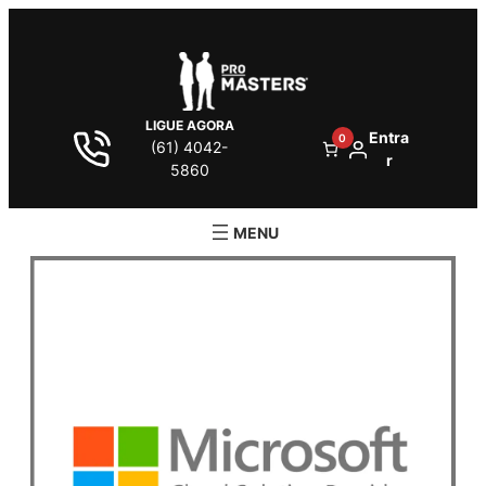
LIGUE AGORA
Entra
0
(61) 4042-
r
5860