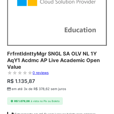
FrfrntIdnttyMgr SNGL SA OLV NL 1Y
AqY1 Acdmc AP Live Academic Open
Value
0 reviews
R$
1.135,87
em até 3x de
R$
378,62
sem juros
R$
1.079,08
à vista no Pix ou Boleto