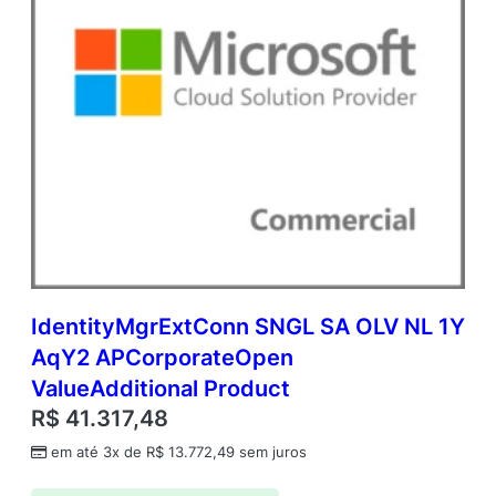
IdentityMgrExtConn SNGL SA OLV NL 1Y
AqY2 APCorporateOpen
ValueAdditional Product
R$
41.317,48
em até 3x de
R$
13.772,49
sem juros