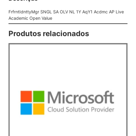
S
N
FrfrntIdnttyMgr SNGL SA OLV NL 1Y AqY1 Acdmc AP Live
G
Academic Open Value
L
S
Produtos relacionados
A
O
L
V
N
L
1
Y
A
q
Y
1
A
c
d
m