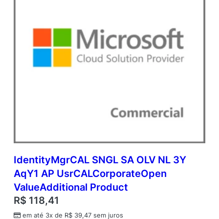
l
u
e
q
u
a
n
t
i
d
a
d
e
IdentityMgrCAL SNGL SA OLV NL 3Y
AqY1 AP UsrCALCorporateOpen
ValueAdditional Product
R$
118,41
em até 3x de
R$
39,47
sem juros