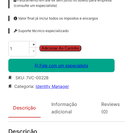
Faturamento em até 6x sem juros no boleto para empresa
(consulte um especialista)
Valor final já inclui todos os impostos e encargos
Suporte técnico especializado
F
+
Adicionar Ao Carrinho
r
-
f
r
Fale com um especialista
n
t
SKU:
7VC-00228
I
Categoria:
Identity Manager
d
n
t
Informação
Reviews
t
Descrição
adicional
(0)
y
M
g
Descrição
r