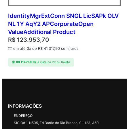
IdentityMgrExtConn SNGL LicSAPk OLV
NL 1Y AqY2 APCorporateOpen
ValueAdditional Product
R$
123.953,70
em até 3x de
R$
41.317,90
sem juros
R$
117.756,02
à vista no Pix ou Boleto
INFORMAÇÕES
ENDEREÇO
SIG Qd 1, N505, Ed Barão do Rio Branco, SL 123, A50.