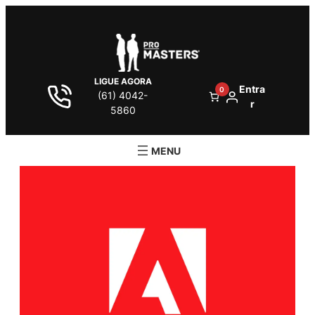
LIGUE AGORA
Entra
0
(61) 4042-
r
5860