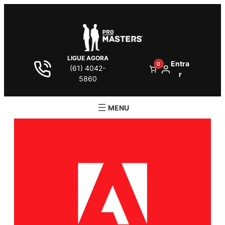
LIGUE AGORA
Entra
0
(61) 4042-
r
5860