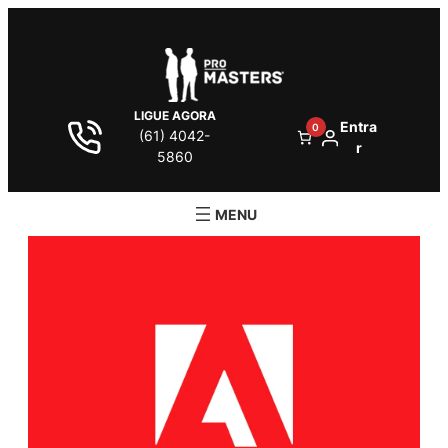
LIGUE AGORA
Entra
0
(61) 4042-
r
5860