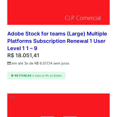
Adobe Stock for teams (Large) Multiple
Platforms Subscription Renewal 1 User
Level 1 1 – 9
R$
18.051,41
em até 3x de
R$
6.017,14
sem juros
R$
17.148,84
à vista no Pix ou Boleto