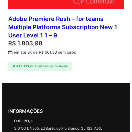
Adobe Premiere Rush – for teams
Multiple Platforms Subscription New 1
User Level 1 1 – 9
R$
1.803,98
em até 3x de
R$
601,33
sem juros
R$
1.713,78
à vista no Pix ou Boleto
INFORMAÇÕES
ENDEREÇO
SIG Qd 1, N505, Ed Barão do Rio Branco, SL 123, A50.