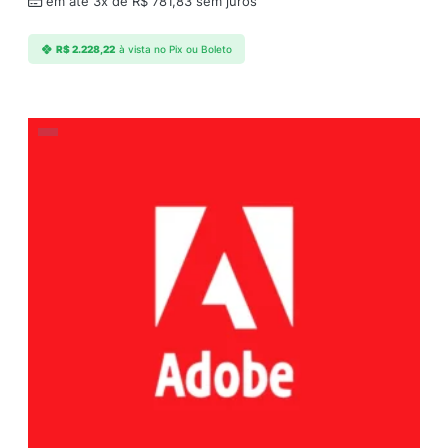
em até 3x de
R$
781,83
sem juros
R$
2.228,22
à vista no Pix ou Boleto