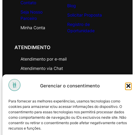
Contato
Blog
Seja Nosso
Solicitar Proposta
Parceiro
Registro de
Minha Conta
Oportunidade
ATENDIMENTO
Atendimento por e-mail
Atendimento via Chat
WhatsApp
Gerenciar o consentimento
INSTITUCIONAL
Para fornecer as melhores experiências, usamos tecnologias como
Política de Privacidade
cookies para armazenar e/ou acessar informações do dispositivo. O
consentimento para essas tecnologias nos permitirá processar dados
Política de Troca e Devoluções
como comportamento de navegação ou IDs exclusivos neste site. Não
consentir ou retirar o consentimento pode afetar negativamente certos
Política de Reembolso
recursos e funções.
Termos & Condições de Uso