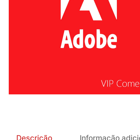
Descrição
Informação adici