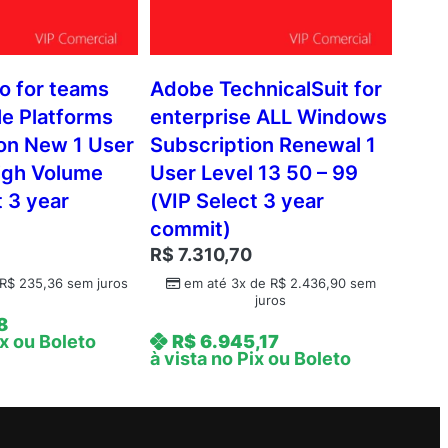
o for teams
Adobe TechnicalSuit for
le Platforms
enterprise ALL Windows
on New 1 User
Subscription Renewal 1
igh Volume
User Level 13 50 – 99
t 3 year
(VIP Select 3 year
commit)
R$
7.310,70
R$
235,36
sem juros
em até 3x de
R$
2.436,90
sem
juros
8
ix ou Boleto
R$
6.945,17
à vista no Pix ou Boleto