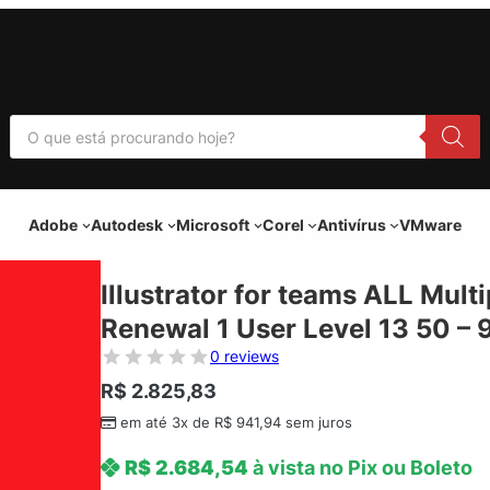
P
e
s
q
u
i
Adobe
Autodesk
Microsoft
Corel
Antivírus
VMware
s
a
r
p
Illustrator for teams ALL Mult
r
o
Renewal 1 User Level 13 50 – 
d
u
0 reviews
t
o
R$
2.825,83
s
em até 3x de
R$
941,94
sem juros
R$
2.684,54
à vista no Pix ou Boleto