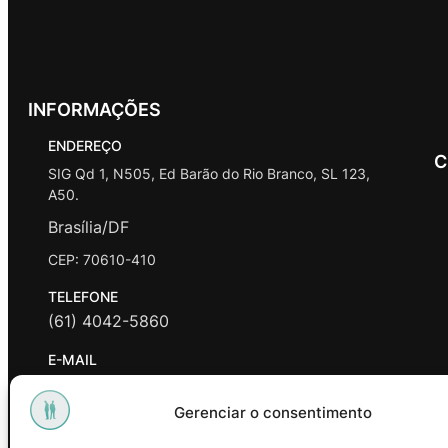
INFORMAÇÕES
ENDEREÇO
C
SIG Qd 1, N505, Ed Barão do Rio Branco, SL 123,
A50.
Brasília/DF
CEP: 70610-410
TELEFONE
(61) 4042-5860
E-MAIL
contato@promasters.net.br
Gerenciar o consentimento
HORÁRIO DE ATENDIMENTO
segunda a sexta das 9hrs às 18hrs exceto feriados.