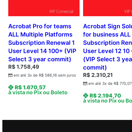
Acrobat Pro for teams
Acrobat Sign Sol
ALL Multiple Platforms
for business ALL
Subscription Renewal 1
Subscription Ren
User Level 14 100+ (VIP
User Level 12 10 
Select 3 year commit)
(VIP Select 3 yea
R$
1.758,49
commit)
R$
2.310,21
em até 3x de
R$
586,16
sem juros
em até 3x de
R$
770,07
R$
1.670,57
à vista no Pix ou Boleto
R$
2.194,70
à vista no Pix ou B