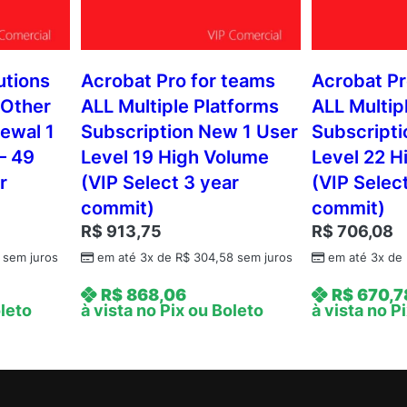
utions
Acrobat Pro for teams
Acrobat Pr
 Other
ALL Multiple Platforms
ALL Multip
ewal 1
Subscription New 1 User
Subscripti
– 49
Level 19 High Volume
Level 22 H
r
(VIP Select 3 year
(VIP Selec
commit)
commit)
R$
913,75
R$
706,08
sem juros
em até 3x de
R$
304,58
sem juros
em até 3x de
R$
868,06
R$
670,7
oleto
à vista no Pix ou Boleto
à vista no P