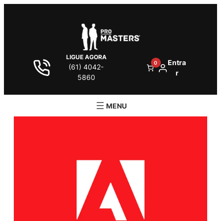
LIGUE AGORA
Entra
0
(61) 4042-
r
5860