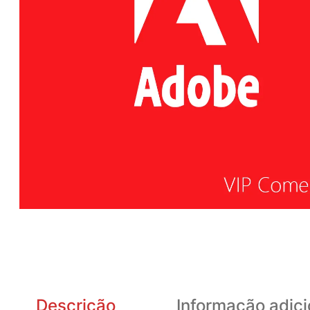
Descrição
Informação adici