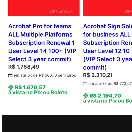
Acrobat Pro for teams
Acrobat Sign Sol
ALL Multiple Platforms
for business ALL
Subscription Renewal 1
Subscription Ren
User Level 14 100+ (VIP
User Level 12 10 
Select 3 year commit)
(VIP Select 3 yea
R$
1.758,49
commit)
R$
2.310,21
em até 3x de
R$
586,16
sem juros
em até 3x de
R$
770,07
R$
1.670,57
à vista no Pix ou Boleto
R$
2.194,70
à vista no Pix ou B