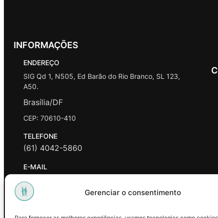
INFORMAÇÕES
ENDEREÇO
C
SIG Qd 1, N505, Ed Barão do Rio Branco, SL 123,
A50.
Brasília/DF
CEP: 70610-410
TELEFONE
(61) 4042-5860
E-MAIL
contato@promasters.net.br
Gerenciar o consentimento
HORÁRIO DE ATENDIMENTO
segunda a sexta das 9hrs às 18hrs exceto feriados.
Para fornecer as melhores experiências, usamos tecnologias como cookies