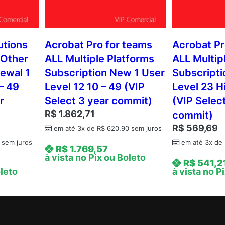
utions
Acrobat Pro for teams
Acrobat Pr
 Other
ALL Multiple Platforms
ALL Multip
ewal 1
Subscription New 1 User
Subscripti
– 49
Level 12 10 – 49 (VIP
Level 23 H
r
Select 3 year commit)
(VIP Selec
R$
1.862,71
commit)
R$
569,69
em até 3x de
R$
620,90
sem juros
sem juros
em até 3x de
R$
1.769,57
à vista no Pix ou Boleto
R$
541,2
oleto
à vista no P