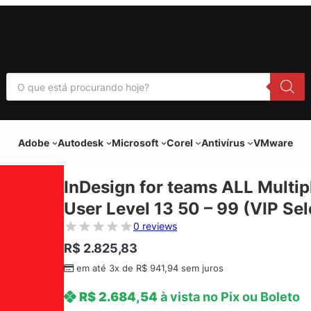
P
e
s
q
u
i
Adobe
Autodesk
Microsoft
Corel
Antivírus
VMware
s
a
r
p
InDesign for teams ALL Multip
r
o
User Level 13 50 – 99 (VIP Se
d
u
0 reviews
t
o
R$
2.825,83
s
em até 3x de
R$
941,94
sem juros
R$
2.684,54
à vista no Pix ou Boleto