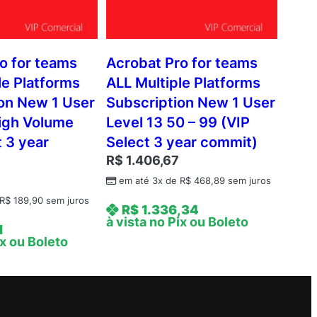
o for teams
Acrobat Pro for teams
le Platforms
ALL Multiple Platforms
on New 1 User
Subscription New 1 User
igh Volume
Level 13 50 – 99 (VIP
t 3 year
Select 3 year commit)
R$
1.406,67
em até 3x de
R$
468,89
sem juros
R$
189,90
sem juros
R$
1.336,34
à vista no Pix ou Boleto
1
ix ou Boleto