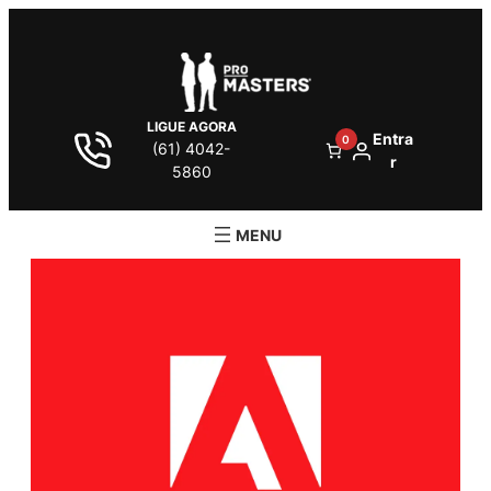
LIGUE AGORA
Entra
0
(61) 4042-
r
5860